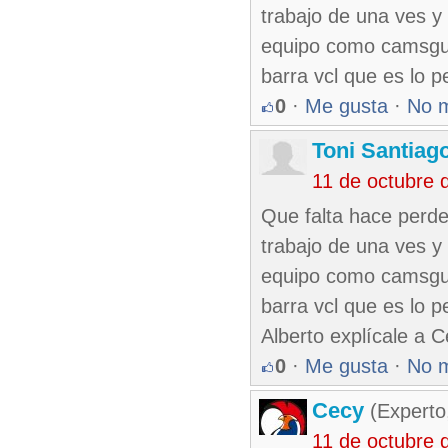
trabajo de una ves y
equipo como camsgue
barra vcl que es lo p
0
·
Me gusta
·
No 
Toni Santiag
11 de octubre 
Que falta hace perder
trabajo de una ves y
equipo como camsgue
barra vcl que es lo p
Alberto explícale a C
0
·
Me gusta
·
No 
Cecy
(Experto
11 de octubre 