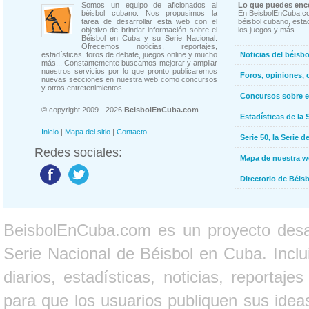
Somos un equipo de aficionados al
Lo que puedes enco
béisbol cubano. Nos propusimos la
En BeisbolEnCuba.co
tarea de desarrollar esta web con el
béisbol cubano, estad
objetivo de brindar información sobre el
los juegos y más...
Béisbol en Cuba y su Serie Nacional.
Ofrecemos noticias, reportajes,
estadísticas, foros de debate, juegos online y mucho
Noticias del béisb
más... Constantemente buscamos mejorar y ampliar
nuestros servicios por lo que pronto publicaremos
Foros, opiniones, 
nuevas secciones en nuestra web como concursos
y otros entretenimientos.
Concursos sobre e
© copyright 2009 - 2026
BeisbolEnCuba.com
Estadísticas de la 
Inicio
|
Mapa del sitio
|
Contacto
Serie 50, la Serie d
Redes sociales:
Mapa de nuestra 
Directorio de Béi
BeisbolEnCuba.com es un proyecto desarr
Serie Nacional de Béisbol en Cuba. Inclui
diarios, estadísticas, noticias, report
para que los usuarios publiquen sus ideas