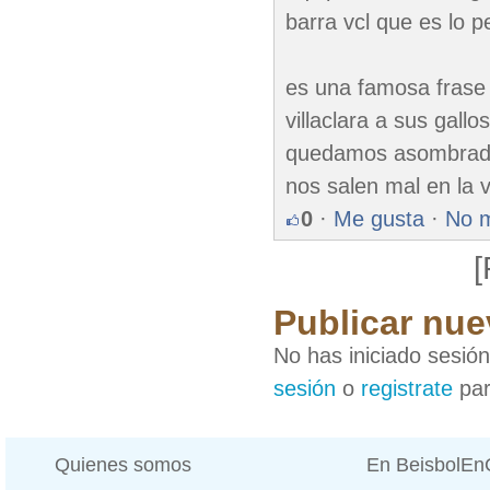
barra vcl que es lo p
es una famosa frase 
villaclara a sus gal
quedamos asombrados
nos salen mal en la 
0
·
Me gusta
·
No 
[
Publicar nue
No has iniciado sesió
sesión
o
registrate
par
Quienes somos
En BeisbolE