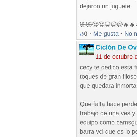
dejaron un juguete
🤣🤣😁😁😂😂😂🔥🔥
0
·
Me gusta
·
No 
Ciclón De O
11 de octubre 
cecy te dedico esta
toques de gran filos
que quedara inmortal
Que falta hace perder
trabajo de una ves y
equipo como camsgue
barra vcl que es lo p