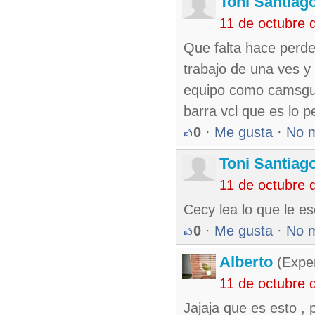
Toni Santiag
11 de octubre 
Que falta hace perder
trabajo de una ves y
equipo como camsgue
barra vcl que es lo 
0
·
Me gusta
·
No 
Toni Santiag
11 de octubre 
Cecy lea lo que le es
0
·
Me gusta
·
No 
Alberto
(Exper
11 de octubre 
Jajaja que es esto , 