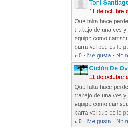
Toni Santiag
11 de octubre 
Que falta hace perder
trabajo de una ves y
equipo como camsgue
barra vcl que es lo 
0
·
Me gusta
·
No 
Ciclón De O
11 de octubre 
Que falta hace perder
trabajo de una ves y
equipo como camsgue
barra vcl que es lo p
0
·
Me gusta
·
No 