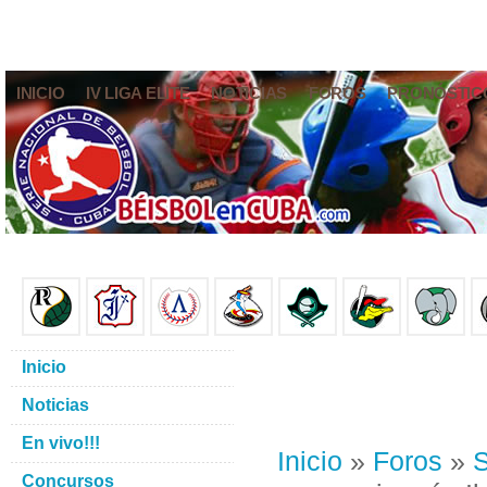
INICIO
IV LIGA ELITE
NOTICIAS
FOROS
PRONÓSTIC
Inicio
Noticias
En vivo!!!
Inicio
»
Foros
»
S
Concursos