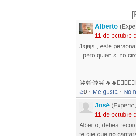
[
Alberto
(Exper
11 de octubre 
Jajaja , este person
, pero quien si no cir
😁😁😁😁🔥🔥🤷‍♂️🤷‍♂️🤷‍♂️
0
·
Me gusta
·
No 
José
(Experto,
11 de octubre 
Alberto, debes recor
te dije que no cantar