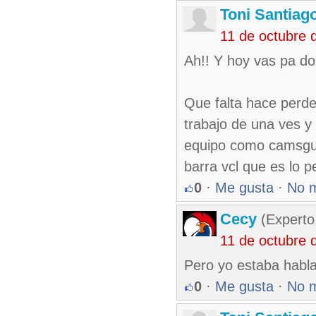
Toni Santiag
11 de octubre 
Ah!! Y hoy vas pa do
Que falta hace perder
trabajo de una ves y
equipo como camsgue
barra vcl que es lo 
0
·
Me gusta
·
No 
Cecy
(Experto
11 de octubre 
Pero yo estaba habla
0
·
Me gusta
·
No 