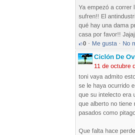
Ya empezó a correr l
sufren!! El antindust
qué hay una dama pr
casa por favor!! Jajaj
0
·
Me gusta
·
No 
Ciclón De O
11 de octubre 
toni vaya admito est
se le haya ocurrido 
que su intelecto era
que alberto no tiene
pasados como pitago
Que falta hace perder