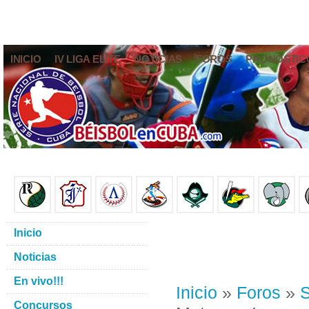
INICIO
IV LIGA ELITE
NOTICIAS
FOROS
PRONÓSTIC
Inicio
Noticias
En vivo!!!
Inicio
»
Foros
»
S
Concursos