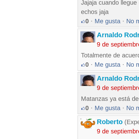
Jajaja cuando llegue
echos jaja
0
·
Me gusta
·
No 
Arnaldo Rodr
9 de septiembr
Totalmente de acuer
0
·
Me gusta
·
No 
Arnaldo Rodr
9 de septiembr
Matanzas ya está de
0
·
Me gusta
·
No 
Roberto
(Exp
9 de septiembr