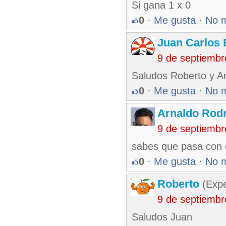
Si gana 1 x 0
0
·
Me gusta
·
No 
Juan Carlos 
9 de septiembr
Saludos Roberto y A
0
·
Me gusta
·
No 
Arnaldo Rodr
9 de septiembr
sabes que pasa con e
0
·
Me gusta
·
No 
Roberto
(Exp
9 de septiembr
Saludos Juan