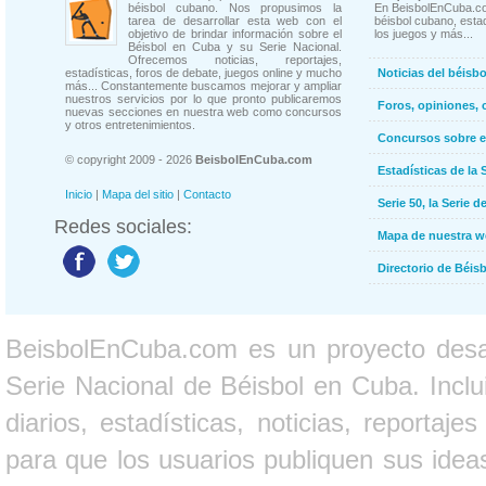
béisbol cubano. Nos propusimos la
En BeisbolEnCuba.co
tarea de desarrollar esta web con el
béisbol cubano, estad
objetivo de brindar información sobre el
los juegos y más...
Béisbol en Cuba y su Serie Nacional.
Ofrecemos noticias, reportajes,
estadísticas, foros de debate, juegos online y mucho
Noticias del béisb
más... Constantemente buscamos mejorar y ampliar
nuestros servicios por lo que pronto publicaremos
Foros, opiniones, 
nuevas secciones en nuestra web como concursos
y otros entretenimientos.
Concursos sobre e
© copyright 2009 - 2026
BeisbolEnCuba.com
Estadísticas de la 
Inicio
|
Mapa del sitio
|
Contacto
Serie 50, la Serie d
Redes sociales:
Mapa de nuestra 
Directorio de Béi
BeisbolEnCuba.com es un proyecto desarr
Serie Nacional de Béisbol en Cuba. Inclui
diarios, estadísticas, noticias, report
para que los usuarios publiquen sus ideas