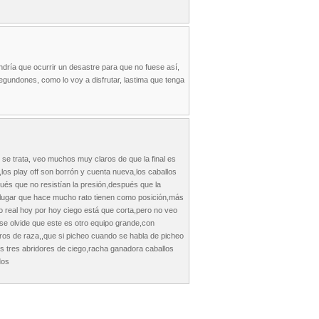
endría que ocurrir un desastre para que no fuese así,
egundones, como lo voy a disfrutar, lastima que tenga
 se trata, veo muchos muy claros de que la final es
os play off son borrón y cuenta nueva,los caballos
és que no resistían la presión,después que la
do lugar que hace mucho rato tienen como posición,más
lo real hoy por hoy ciego está que corta,pero no veo
 se olvide que este es otro equipo grande,con
rros de raza,,que si picheo cuando se habla de picheo
los tres abridores de ciego,racha ganadora caballos
dos