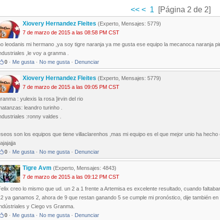
<<
<
1
[Página 2 de 2]
Xiovery Hernandez Fleites
(Experto, Mensajes: 5779)
7 de marzo de 2015 a las 08:58 PM CST
no leodanis mi hermano ,ya soy tigre naranja ya me gusta ese equipo la mecanoca naranja 
ndustriales ,le voy a granma .
0
·
Me gusta
·
No me gusta
·
Denunciar
Xiovery Hernandez Fleites
(Experto, Mensajes: 5779)
7 de marzo de 2015 a las 09:05 PM CST
ranma : yulexis la rosa ]irvin del rio
atanzas: leandro turinho .
ndustriales :ronny valdes .
seos son los equipos que tiene villaclarenhos ,mas mi equipo es el que mejor unio ha hecho 
jajajajja
0
·
Me gusta
·
No me gusta
·
Denunciar
Tigre Avm
(Experto, Mensajes: 4843)
7 de marzo de 2015 a las 09:12 PM CST
elix creo lo mismo que ud. un 2 a 1 frente a Artemisa es excelente resultado, cuando faltab
12 ya ganamos 2, ahora de 9 que restan ganando 5 se cumple mi pronóstico, dije también en 
Indústriales y Ciego vs Granma.
0
·
Me gusta
·
No me gusta
·
Denunciar