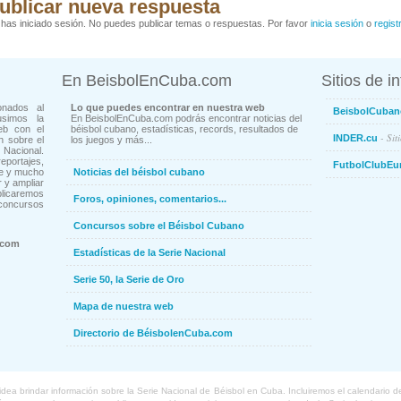
ublicar nueva respuesta
has iniciado sesión. No puedes publicar temas o respuestas. Por favor
inicia sesión
o
regist
En BeisbolEnCuba.com
Sitios de i
onados al
Lo que puedes encontrar en nuestra web
BeisbolCuban
usimos la
En BeisbolEnCuba.com podrás encontrar noticias del
eb con el
béisbol cubano, estadísticas, records, resultados de
- Sit
INDER.cu
n sobre el
los juegos y más...
Nacional.
ortajes,
FutbolClubEu
ne y mucho
Noticias del béisbol cubano
 y ampliar
blicaremos
Foros, opiniones, comentarios...
concursos
Concursos sobre el Béisbol Cubano
.com
Estadísticas de la Serie Nacional
Serie 50, la Serie de Oro
Mapa de nuestra web
Directorio de BéisbolenCuba.com
a brindar información sobre la Serie Nacional de Béisbol en Cuba. Incluiremos el calendario de lo