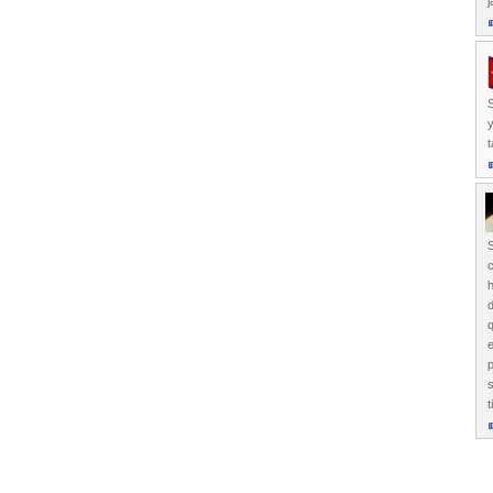
j
S
y
t
S
d
q
e
p
s
t