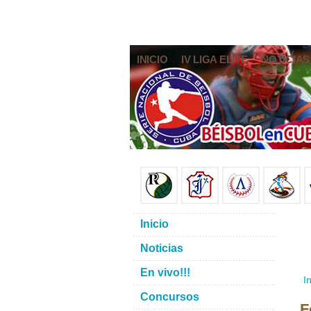
INICIO
IV LIGA ELITE
NOTICIAS
Inicio
Noticias
En vivo!!!
In
Concursos
F