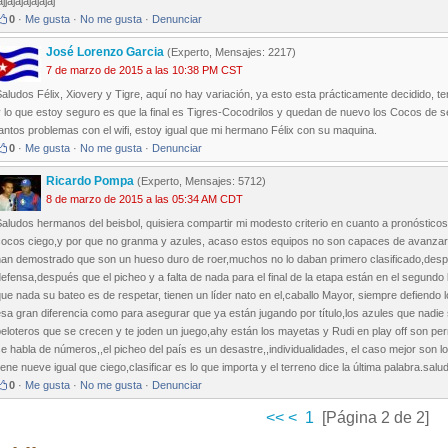
ajjajajajajajaj
0
·
Me gusta
·
No me gusta
·
Denunciar
José Lorenzo Garcia
(Experto, Mensajes: 2217)
7 de marzo de 2015 a las 10:38 PM CST
aludos Félix, Xiovery y Tigre, aquí no hay variación, ya esto esta prácticamente decidido, t
 lo que estoy seguro es que la final es Tigres-Cocodrilos y quedan de nuevo los Cocos de s
antos problemas con el wifi, estoy igual que mi hermano Félix con su maquina.
0
·
Me gusta
·
No me gusta
·
Denunciar
Ricardo Pompa
(Experto, Mensajes: 5712)
8 de marzo de 2015 a las 05:34 AM CDT
aludos hermanos del beisbol, quisiera compartir mi modesto criterio en cuanto a pronósticos
cocos ciego,y por que no granma y azules, acaso estos equipos no son capaces de avanzar,l
han demostrado que son un hueso duro de roer,muchos no lo daban primero clasificado,despu
efensa,después que el picheo y a falta de nada para el final de la etapa están en el segun
ue nada su bateo es de respetar, tienen un líder nato en el,caballo Mayor, siempre defiendo 
sa gran diferencia como para asegurar que ya están jugando por título,los azules que nadie
eloteros que se crecen y te joden un juego,ahy están los mayetas y Rudi en play off son pe
e habla de números,,el picheo del país es un desastre,,individualidades, el caso mejor son 
iene nueve igual que ciego,clasificar es lo que importa y el terreno dice la última palabra.salu
0
·
Me gusta
·
No me gusta
·
Denunciar
<<
<
1
[Página 2 de 2]