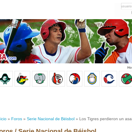
usuario
FOROS
PRONÓSTICOS
EN VIVO
CONTACTO
Ho
icio
»
Foros
»
Serie Nacional de Béisbol
» Los Tigres perdieron un asal
oros / Serie Nacional de Béisbol