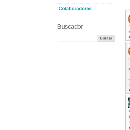
Colaboradores
Buscador
i
g
m
i
e
,
F