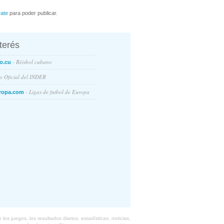
rate
para poder publicar.
nterés
- Béisbol cubano
o.cu
io Oficial del INDER
- Ligas de futbol de Europa
ropa.com
s juegos, los resultados diarios, estadísticas, noticias,