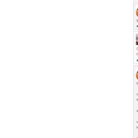
g
N
p
u
i
a