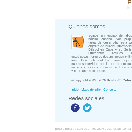
P
No 
Quienes somos
Somos un equipo de afici
béisbol cubano. Nos prop
tarea de desarrollar esta w
objetivo de brindar informació
Béisbol en Cuba y su Serie 
Ofrecemos noticias, rep
estadísticas, foros de debate, juegos onli
más... Constantemente buscamos mejorar
nuestros servicios por lo que pronto pu
nuevas secciones en nuestra web como 
y otros entretenimientos.
© copyright 2009 - 2026
BeisbolEnCuba
Inicio
|
Mapa del sitio
|
Contacto
Redes sociales:
BeisbolEnCuba.com es un proyecto desarrollado con la ide