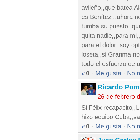
avileño,,que batea Al
es Benítez ,,ahora no
tumba su puesto,,qui
quita nadie,,para mi
para el dolor, soy o
loseta,,si Granma no 
todo el esfuerzo de 
0
·
Me gusta
·
No 
Ricardo Pom
26 de febrero 
Si Félix recapacito,
hizo equipo Cuba,,s
0
·
Me gusta
·
No 