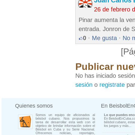
Juan Carlos 
26 de febrero 
Pinar aumenta la vent
entrada. Jonron de 
0
·
Me gusta
·
No 
[Pá
Publicar nue
No has iniciado sesió
sesión
o
registrate
par
Quienes somos
En BeisbolE
Somos un equipo de aficionados al
Lo que puedes enco
béisbol cubano. Nos propusimos la
En BeisbolEnCuba.co
tarea de desarrollar esta web con el
béisbol cubano, estad
objetivo de brindar información sobre el
los juegos y más...
Béisbol en Cuba y su Serie Nacional.
Ofrecemos noticias, reportajes,