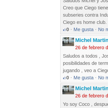
Saludos Michel y Jo
Creo que Ciego tiene 
subseries contra Indu
Ciego es home club.
0
·
Me gusta
·
No 
Michel Marti
26 de febrero 
Saludos a todos , Jo
posibilidades de ter
jugando , veo a Ciego 
0
·
Me gusta
·
No 
Michel Marti
26 de febrero 
Yo soy Coco , despue