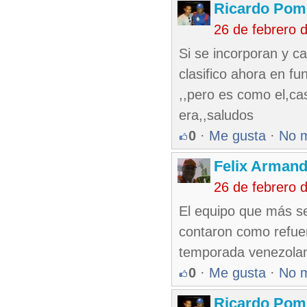
Ricardo Pom
26 de febrero 
Si se incorporan y c
clasifico ahora en fu
,,pero es como el,cas
era,,saludos
0
·
Me gusta
·
No 
Felix Armand
26 de febrero 
El equipo que más se
contaron como refuer
temporada venezola
0
·
Me gusta
·
No 
Ricardo Pom