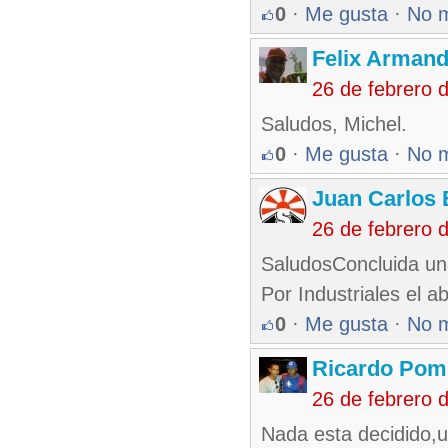
0
·
Me gusta
·
No 
Felix Armand
26 de febrero 
Saludos, Michel.
0
·
Me gusta
·
No 
Juan Carlos 
26 de febrero 
SaludosConcluida una
Por Industriales el a
0
·
Me gusta
·
No 
Ricardo Pom
26 de febrero 
Nada esta decidido,u