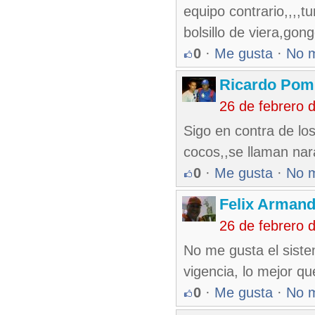
equipo contrario,,,,t
bolsillo de viera,gon
0
·
Me gusta
·
No 
Ricardo Pom
26 de febrero 
Sigo en contra de lo
cocos,,se llaman nar
0
·
Me gusta
·
No 
Felix Armand
26 de febrero 
No me gusta el siste
vigencia, lo mejor q
0
·
Me gusta
·
No 