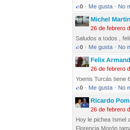
0
·
Me gusta
·
No 
Michel Marti
26 de febrero 
Saludos a todos , fe
0
·
Me gusta
·
No 
Felix Armand
26 de febrero 
Yoenis Turcás tiene 6
0
·
Me gusta
·
No 
Ricardo Pom
26 de febrero 
Hoy le pichea Ismel 
Florencia,Morón,tama