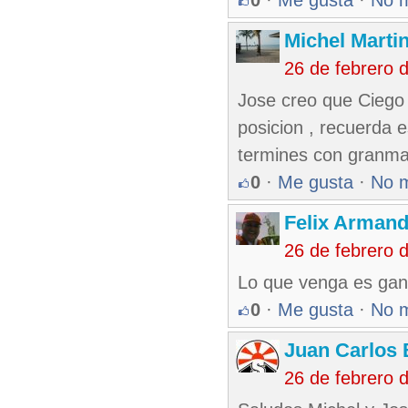
0
·
Me gusta
·
No 
Michel Marti
26 de febrero 
Jose creo que Ciego 
posicion , recuerda 
termines con granma 
0
·
Me gusta
·
No 
Felix Armand
26 de febrero 
Lo que venga es gan
0
·
Me gusta
·
No 
Juan Carlos 
26 de febrero 