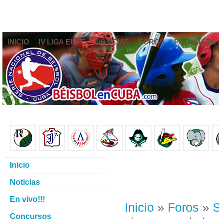
INICIO
IV LIGA ELITE
NOTICIAS
FOROS
PRONÓSTIC
Inicio
Noticias
En vivo!!!
Inicio
»
Foros
»
S
Concursos