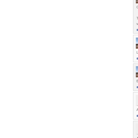
C
T
v
L
E