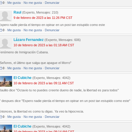
0
·
Me gusta
·
No me gusta
·
Denunciar
Raul
(Experto, Mensajes: 210)
9 de febrero de 2023 a las 11:26 PM CST
spero nadie pierda el tiempo en opinar en un post tan estupido como este
0
·
Me gusta
·
No me gusta
·
Denunciar
Lázaro Fernandez
(Experto, Mensajes: 606)
10 de febrero de 2023 a las 01:18 AM CST
Fenómeno de Inmigración Cubana.
Señores, el último que salga que apague el Morro"
0
·
Me gusta
·
No me gusta
·
Denunciar
El Cubiche
(Experto, Mensajes: 4042)
10 de febrero de 2023 a las 09:11 AM CST
aulito dice "Octavio tu no puedes creerte dueno de nadie, la libertad es para todos"
 despues dice "Espero nadie pierda el tiempo en opinar en un post tan estupido como este"
ntonces, la libertad es como tu digas. Ya veo la hipocrecia.
0
·
Me gusta
·
No me gusta
·
Denunciar
El Cubiche
(Experto, Mensajes: 4042)
10 de febrero de 2023 a las 09:14 AM CST