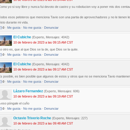
omo yo si soy libre y nunca fui devoto de castro y su robolucion voy a poner mis dos centa
odos esos peloteros que menciona Tavio son una partia de aprovechadores y no le tienen le
isto durante mi vida.
0
·
Me gusta
·
No me gusta
·
Denunciar
El Cubiche
(Experto, Mensajes: 4042)
10 de febrero de 2023 a las 09:15 AM CST
o otro es, que al que Dios se la de, que Dios se la quite.
0
·
Me gusta
·
No me gusta
·
Denunciar
El Cubiche
(Experto, Mensajes: 4042)
10 de febrero de 2023 a las 09:17 AM CST
s posible, es bien posible que algunos de estos y otros que no se menciona Tavio mantienen 
0
·
Me gusta
·
No me gusta
·
Denunciar
Lázaro Fernandez
(Experto, Mensajes: 606)
10 de febrero de 2023 a las 09:19 AM CST
A eso póngale el cuño
0
·
Me gusta
·
No me gusta
·
Denunciar
Octavio Triverio Roche
(Experto, Mensajes: 227)
10 de febrero de 2023 a las 09:48 AM CST