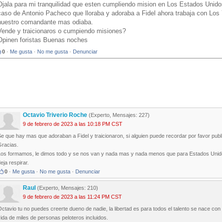
Ojala para mi tranquilidad que esten cumpliendo mision en Los Estados Unidos
caso de Antonio Pacheco que lloraba y adoraba a Fidel ahora trabaja con Los
nuestro comandante mas odiaba.
Vende y traicionaros o cumpiendo misiones?
Opinen foristas Buenas noches
0
·
Me gusta
·
No me gusta
·
Denunciar
Octavio Triverio Roche
(Experto, Mensajes: 227)
9 de febrero de 2023 a las 10:18 PM CST
e que hay mas que adoraban a Fidel y traicionaron, si alguien puede recordar por favor publ
Gracias.
Los formamos, le dimos todo y se nos van y nada mas y nada menos que para Estados Unido
eja respirar.
0
·
Me gusta
·
No me gusta
·
Denunciar
Raul
(Experto, Mensajes: 210)
9 de febrero de 2023 a las 11:24 PM CST
ctavio tu no puedes creerte dueno de nadie, la libertad es para todos el talento se nace co
ida de miles de personas peloteros incluidos.