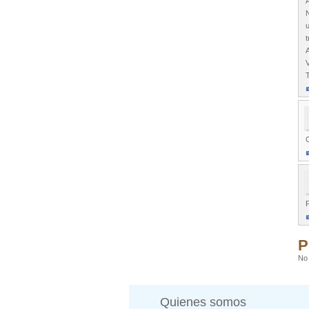
N
u
t
V
C
P
No 
Quienes somos