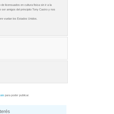
de licensuados en cultura fisica sin ir a la
de ser amigos del principito Tony Castro y nos
bre vuelan los Estados Unidos.
rate
para poder publicar.
nterés