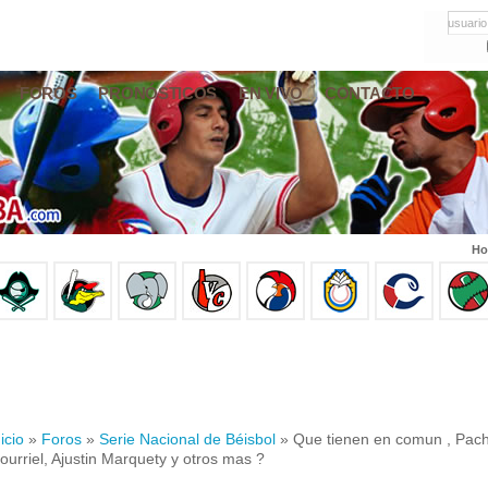
usuario
FOROS
PRONÓSTICOS
EN VIVO
CONTACTO
Ho
icio
»
Foros
»
Serie Nacional de Béisbol
» Que tienen en comun , Pache
ourriel, Ajustin Marquety y otros mas ?