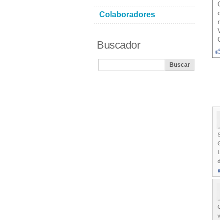
Colaboradores
Buscador
S
d
O
v