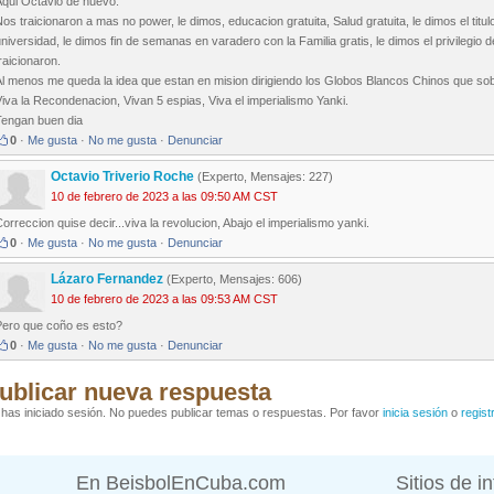
Aqui Octavio de nuevo.
os traicionaron a mas no power, le dimos, educacion gratuita, Salud gratuita, le dimos el titulo 
niversidad, le dimos fin de semanas en varadero con la Familia gratis, le dimos el privilegio 
raicionaron.
Al menos me queda la idea que estan en mision dirigiendo los Globos Blancos Chinos que so
iva la Recondenacion, Vivan 5 espias, Viva el imperialismo Yanki.
Tengan buen dia
0
·
Me gusta
·
No me gusta
·
Denunciar
Octavio Triverio Roche
(Experto, Mensajes: 227)
10 de febrero de 2023 a las 09:50 AM CST
orreccion quise decir...viva la revolucion, Abajo el imperialismo yanki.
0
·
Me gusta
·
No me gusta
·
Denunciar
Lázaro Fernandez
(Experto, Mensajes: 606)
10 de febrero de 2023 a las 09:53 AM CST
Pero que coño es esto?
0
·
Me gusta
·
No me gusta
·
Denunciar
ublicar nueva respuesta
has iniciado sesión. No puedes publicar temas o respuestas. Por favor
inicia sesión
o
regist
En BeisbolEnCuba.com
Sitios de i