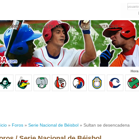
usuario
FOROS
PRONÓSTICOS
EN VIVO
CONTACTO
Hora
icio
»
Foros
»
Serie Nacional de Béisbol
» Sultan se desencadena
oros / Serie Nacional de Béisbol