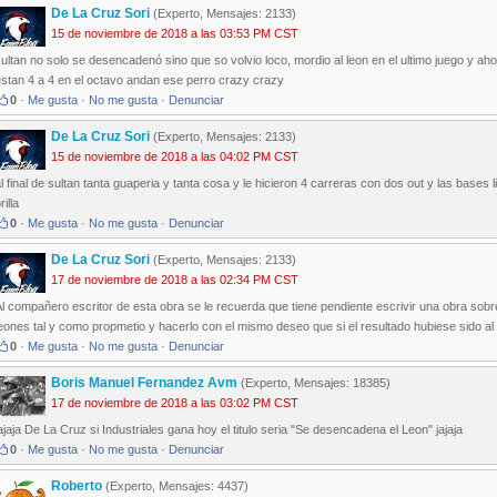
De La Cruz Sori
(Experto, Mensajes: 2133)
15 de noviembre de 2018 a las 03:53 PM CST
ultan no solo se desencadenó sino que so volvio loco, mordio al leon en el ultimo juego y aho
estan 4 a 4 en el octavo andan ese perro crazy crazy
0
·
Me gusta
·
No me gusta
·
Denunciar
De La Cruz Sori
(Experto, Mensajes: 2133)
15 de noviembre de 2018 a las 04:02 PM CST
l final de sultan tanta guaperia y tanta cosa y le hicieron 4 carreras con dos out y las bases 
rilla
0
·
Me gusta
·
No me gusta
·
Denunciar
De La Cruz Sori
(Experto, Mensajes: 2133)
17 de noviembre de 2018 a las 02:34 PM CST
l compañero escritor de esta obra se le recuerda que tiene pendiente escrivir una obra sobr
eones tal y como propmetio y hacerlo con el mismo deseo que si el resultado hubiese sido al
0
·
Me gusta
·
No me gusta
·
Denunciar
Boris Manuel Fernandez Avm
(Experto, Mensajes: 18385)
17 de noviembre de 2018 a las 03:02 PM CST
ajaja De La Cruz si Industriales gana hoy el titulo seria "Se desencadena el Leon" jajaja
0
·
Me gusta
·
No me gusta
·
Denunciar
Roberto
(Experto, Mensajes: 4437)