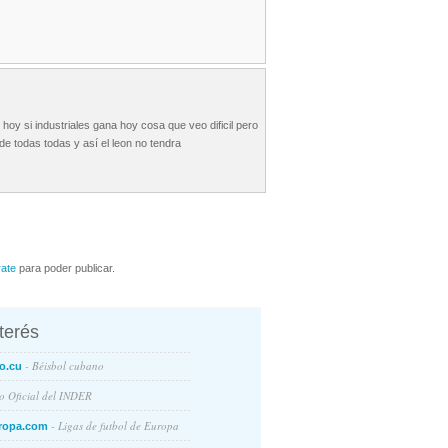
y si industriales gana hoy cosa que veo dificil pero
de todas todas y así el leon no tendra
rate
para poder publicar.
nterés
- Béisbol cubano
o.cu
io Oficial del INDER
- Ligas de futbol de Europa
ropa.com