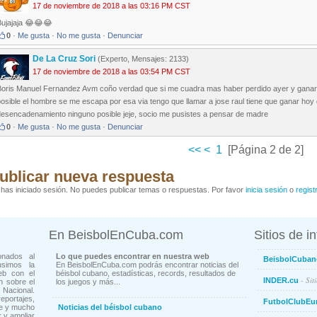
17 de noviembre de 2018 a las 03:16 PM CST
Bujajaja 😂😂😂
0
·
Me gusta
·
No me gusta
·
Denunciar
De La Cruz Sori
(Experto, Mensajes: 2133)
17 de noviembre de 2018 a las 03:54 PM CST
Boris Manuel Fernandez Avm coño verdad que si me cuadra mas haber perdido ayer y ganar ho
osible el hombre se me escapa por esa via tengo que llamar a jose raul tiene que ganar hoy 
desencadenamiento ninguno posible jeje, socio me pusistes a pensar de madre
0
·
Me gusta
·
No me gusta
·
Denunciar
<<
<
1
[Página 2 de 2]
ublicar nueva respuesta
has iniciado sesión. No puedes publicar temas o respuestas. Por favor
inicia sesión
o
regist
En BeisbolEnCuba.com
Sitios de i
onados al
Lo que puedes encontrar en nuestra web
BeisbolCuban
usimos la
En BeisbolEnCuba.com podrás encontrar noticias del
eb con el
béisbol cubano, estadísticas, records, resultados de
- Sit
INDER.cu
n sobre el
los juegos y más...
Nacional.
ortajes,
FutbolClubEu
ne y mucho
Noticias del béisbol cubano
 y ampliar