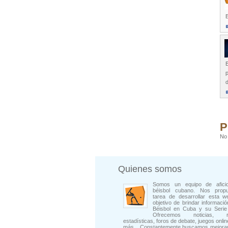
p
P
No 
Quienes somos
Somos un equipo de afici
béisbol cubano. Nos prop
tarea de desarrollar esta w
objetivo de brindar informació
Béisbol en Cuba y su Serie 
Ofrecemos noticias, rep
estadísticas, foros de debate, juegos onli
más... Constantemente buscamos mejorar