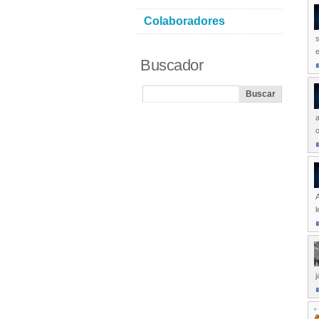
Colaboradores
s
Buscador
a
o
A
l
j