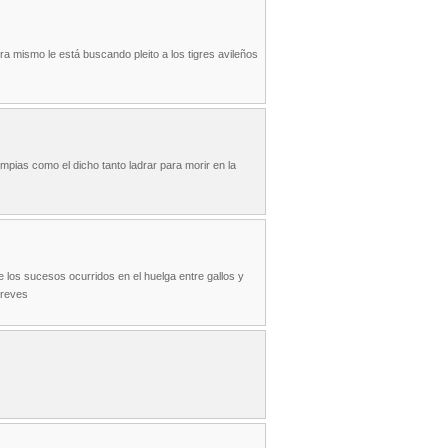
ra mismo le está buscando pleito a los tigres avileños
limpias como el dicho tanto ladrar para morir en la
e los sucesos ocurridos en el huelga entre gallos y
 reves