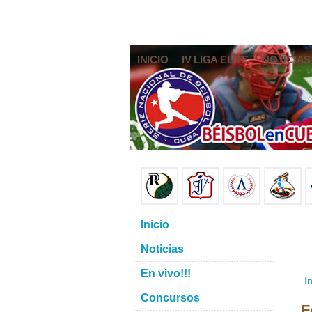
INICIO
IV LIGA ELITE
NOTICIAS
Inicio
Noticias
En vivo!!!
In
Concursos
F