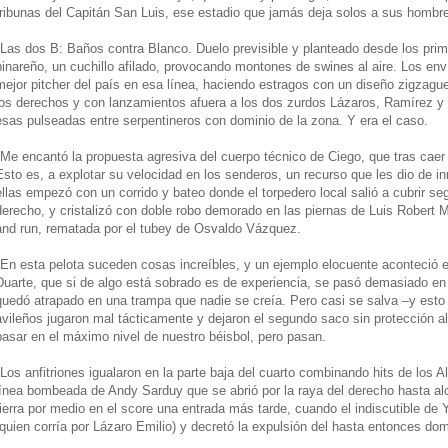
tribunas del Capitán San Luis, ese estadio que jamás deja solos a sus hombr
*Las dos B: Baños contra Blanco. Duelo previsible y planteado desde los prim
pinareño, un cuchillo afilado, provocando montones de swines al aire. Los env
mejor pitcher del país en esa línea, haciendo estragos con un diseño zigzague
los derechos y con lanzamientos afuera a los dos zurdos Lázaros, Ramírez y 
esas pulseadas entre serpentineros con dominio de la zona. Y era el caso.
*Me encantó la propuesta agresiva del cuerpo técnico de Ciego, que tras caer la
Esto es, a explotar su velocidad en los senderos, un recurso que les dio de i
ellas empezó con un corrido y bateo donde el torpedero local salió a cubrir 
derecho, y cristalizó con doble robo demorado en las piernas de Luis Robert M
and run, rematada por el tubey de Osvaldo Vázquez.
*En esta pelota suceden cosas increíbles, y un ejemplo elocuente aconteció e
Duarte, que si de algo está sobrado es de experiencia, se pasó demasiado en l
quedó atrapado en una trampa que nadie se creía. Pero casi se salva –y esto
avileños jugaron mal tácticamente y dejaron el segundo saco sin protección 
pasar en el máximo nivel de nuestro béisbol, pero pasan.
*Los anfitriones igualaron en la parte baja del cuarto combinando hits de los
línea bombeada de Andy Sarduy que se abrió por la raya del derecho hasta al
tierra por medio en el score una entrada más tarde, cuando el indiscutible d
(quien corría por Lázaro Emilio) y decretó la expulsión del hasta entonces do