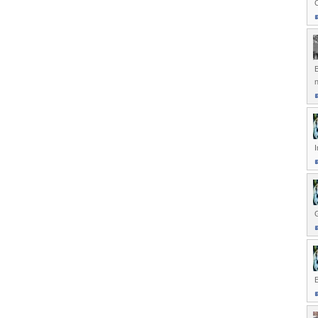
n
I
B