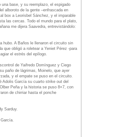
ió una base, y su reemplazo, el espigado
el alboroto de la gente –enfrascada en
al box a Leorisbel Sánchez, y el imparable
sta las cercas. Todo el mundo para el plato,
añana me dijera Saavedra, entrevistándolo:
 hubo. A Baños le llenaron el circuito sin
 que obligó a roletear a Yeniet Pérez -para
iar el estrés del epílogo.
descontrol de Yaifredo Domínguez y Ciego
a su paño de lágrimas, Moinelo, que ayer
rzada, y el empate se puso en el circuito.
é Adolis García su cuarto strike out del
Olber Peña y la historia se puso 8×7, con
aron de chirriar hasta el ponche
dy Sarduy.
 García.