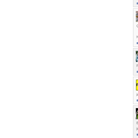
Q
N
F
j
B
j