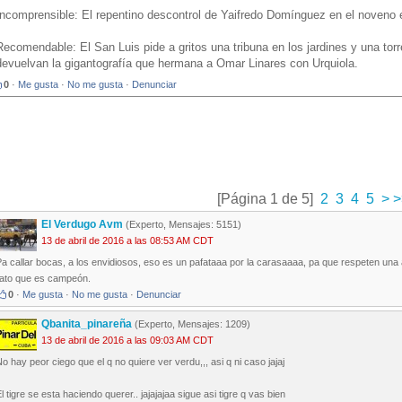
Incomprensible: El repentino descontrol de Yaifredo Domínguez en el noveno 
Recomendable: El San Luis pide a gritos una tribuna en los jardines y una torr
devuelvan la gigantografía que hermana a Omar Linares con Urquiola.
0
·
Me gusta
·
No me gusta
·
Denunciar
[Página 1 de 5]
2
3
4
5
>
>
El Verdugo Avm
(Experto, Mensajes: 5151)
13 de abril de 2016 a las 08:53 AM CDT
a callar bocas, a los envidiosos, eso es un pafataaa por la carasaaaa, pa que respeten una
rato que es campeón.
0
·
Me gusta
·
No me gusta
·
Denunciar
Qbanita_pinareña
(Experto, Mensajes: 1209)
13 de abril de 2016 a las 09:03 AM CDT
o hay peor ciego que el q no quiere ver verdu,,, asi q ni caso jajaj
l tigre se esta haciendo querer.. jajajajaa sigue asi tigre q vas bien