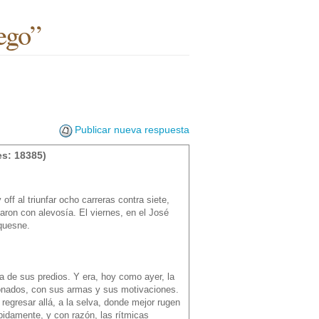
iego”
Publicar nueva respuesta
s: 18385)
off al triunfar ocho carreras contra siete,
aron con alevosía. El viernes, en el José
quesne.
ra de sus predios. Y era, hoy como ayer, la
ionados, con sus armas y sus motivaciones.
 regresar allá, a la selva, donde mejor rugen
idamente, y con razón, las rítmicas