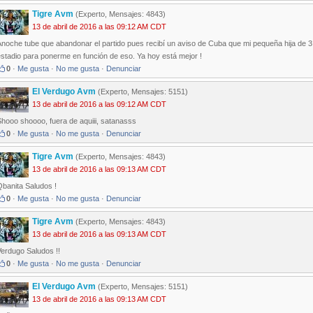
Tigre Avm
(Experto, Mensajes: 4843)
13 de abril de 2016 a las 09:12 AM CDT
noche tube que abandonar el partido pues recibí un aviso de Cuba que mi pequeña hija de 3 añ
stadio para ponerme en función de eso. Ya hoy está mejor !
0
·
Me gusta
·
No me gusta
·
Denunciar
El Verdugo Avm
(Experto, Mensajes: 5151)
13 de abril de 2016 a las 09:12 AM CDT
hooo shoooo, fuera de aquiii, satanasss
0
·
Me gusta
·
No me gusta
·
Denunciar
Tigre Avm
(Experto, Mensajes: 4843)
13 de abril de 2016 a las 09:13 AM CDT
Qbanita Saludos !
0
·
Me gusta
·
No me gusta
·
Denunciar
Tigre Avm
(Experto, Mensajes: 4843)
13 de abril de 2016 a las 09:13 AM CDT
Verdugo Saludos !!
0
·
Me gusta
·
No me gusta
·
Denunciar
El Verdugo Avm
(Experto, Mensajes: 5151)
13 de abril de 2016 a las 09:13 AM CDT