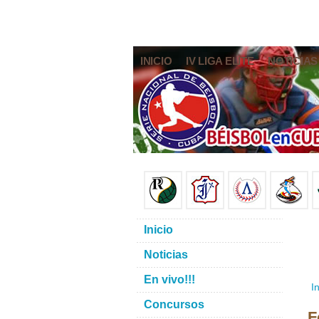
INICIO
IV LIGA ELITE
NOTICIAS
Inicio
Noticias
En vivo!!!
In
Concursos
F