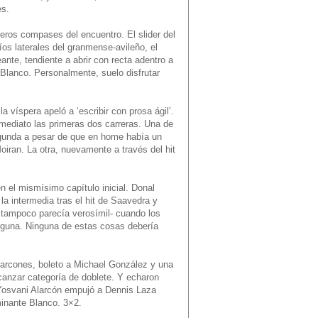
es.
eros compases del encuentro. El slider del
íos laterales del granmense-avileño, el
ante, tendiente a abrir con recta adentro a
Blanco. Personalmente, suelo disfrutar
 víspera apeló a ‘escribir con prosa ágil’.
nmediato las primeras dos carreras. Una de
segunda a pesar de que en home había un
oiran. La otra, nuevamente a través del hit
n el mismísimo capítulo inicial. Donal
a intermedia tras el hit de Saavedra y
 tampoco parecía verosímil- cuando los
alguna. Ninguna de estas cosas debería
 Alarcones, boleto a Michael González y una
canzar categoría de doblete. Y echaron
e Yosvani Alarcón empujó a Dennis Laza
minante Blanco. 3×2.