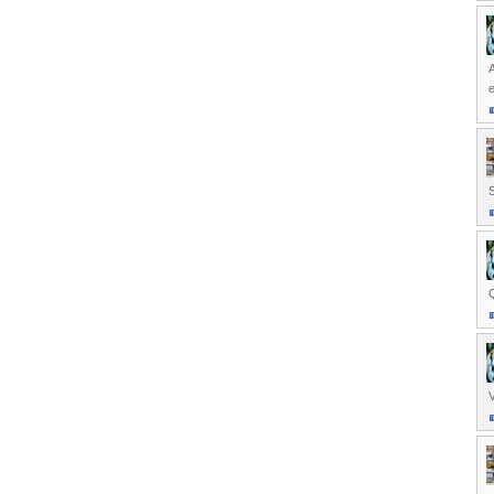
A
e
S