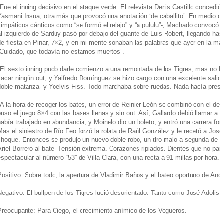
*Fue el inning decisivo en el ataque verde. El relevista Denis Castillo conced
Yasmani Insua, otra más que provocó una anotación ‘de caballito’. En medio d
simpáticos cánticos como “se formó el relajo” y “a pululu”-, Machado convocó 
al izquierdo de Sarduy pasó por debajo del guante de Luis Robert, llegando ha
de fiesta en Pinar, 7×2, y en mi mente sonaban las palabras que ayer en la m
“Cuidado, que todavía no estamos muertos”.
*El sexto inning pudo darle comienzo a una remontada de los Tigres, mas no la
sacar ningún out, y Yaifredo Domínguez se hizo cargo con una excelente salida
doble matanza- y Yoelvis Fiss. Todo marchaba sobre ruedas. Nada hacía presag
*A la hora de recoger los bates, un error de Reinier León se combinó con el 
puso el juego 8×4 con las bases llenas y sin out. Así, Gallardo debió llamar 
había trabajado en abundancia, y Moinelo dio un boleto, y entró una carrera fo
Mas el siniestro de Río Feo forzó la rolata de Raúl González y le recetó a Jos
choque. Entonces se produjo un nuevo doble robo, un tiro malo a segunda de 
Ariel Borrero al bate. Tensión extrema. Corazones ripiados. Dientes que no par
espectacular al número “53” de Villa Clara, con una recta a 91 millas por hora.
Positivo: Sobre todo, la apertura de Vladimir Baños y el bateo oportuno de An
Negativo: El bullpen de los Tigres lució desorientado. Tanto como José Adolis
Preocupante: Para Ciego, el crecimiento anímico de los Vegueros.