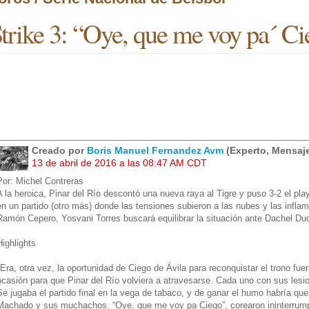
trike 3: “Oye, que me voy pa´ C
Creado por
Boris Manuel Fernandez Avm
(Experto, Mensaje
13 de abril de 2016 a las 08:47 AM CDT
Por: Michel Contreras
A la heroica, Pinar del Río descontó una nueva raya al Tigre y puso 3-2 el play 
en un partido (otro más) donde las tensiones subieron a las nubes y las inflam
Ramón Cepero, Yosvani Torres buscará equilibrar la situación ante Dachel Du
Highlights
*Era, otra vez, la oportunidad de Ciego de Ávila para reconquistar el trono fue
ocasión para que Pinar del Río volviera a atravesarse. Cada uno con sus les
Se jugaba el partido final en la vega de tabaco, y de ganar el humo habría que
Machado y sus muchachos. “Oye, que me voy pa Ciego”, corearon ininterrump