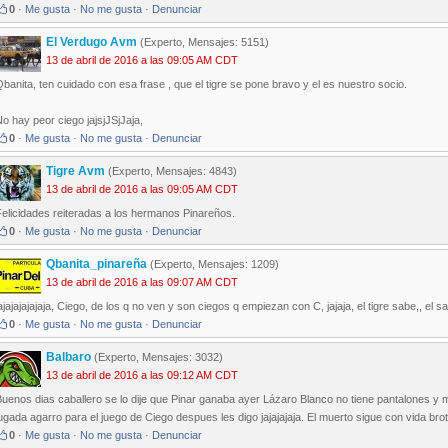
0
·
Me gusta
·
No me gusta
·
Denunciar
El Verdugo Avm
(Experto, Mensajes: 5151)
13 de abril de 2016 a las 09:05 AM CDT
banita, ten cuidado con esa frase , que el tigre se pone bravo y el es nuestro socio.
o hay peor ciego jajsjJSjJaja,
0
·
Me gusta
·
No me gusta
·
Denunciar
Tigre Avm
(Experto, Mensajes: 4843)
13 de abril de 2016 a las 09:05 AM CDT
elicidades reiteradas a los hermanos Pinareños.
0
·
Me gusta
·
No me gusta
·
Denunciar
Qbanita_pinareña
(Experto, Mensajes: 1209)
13 de abril de 2016 a las 09:07 AM CDT
ajajajajajaja, Ciego, de los q no ven y son ciegos q empiezan con C, jajaja, el tigre sabe,, el s
0
·
Me gusta
·
No me gusta
·
Denunciar
Balbaro
(Experto, Mensajes: 3032)
13 de abril de 2016 a las 09:12 AM CDT
uenos dias caballero se lo dije que Pinar ganaba ayer Lázaro Blanco no tiene pantalones y m
ugada agarro para el juego de Ciego despues les digo jajajajaja. El muerto sigue con vida brot
0
·
Me gusta
·
No me gusta
·
Denunciar