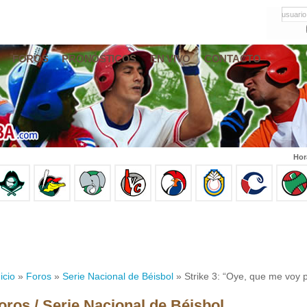
usuario
FOROS
PRONÓSTICOS
EN VIVO
CONTACTO
Hor
icio
»
Foros
»
Serie Nacional de Béisbol
» Strike 3: “Oye, que me voy 
oros / Serie Nacional de Béisbol