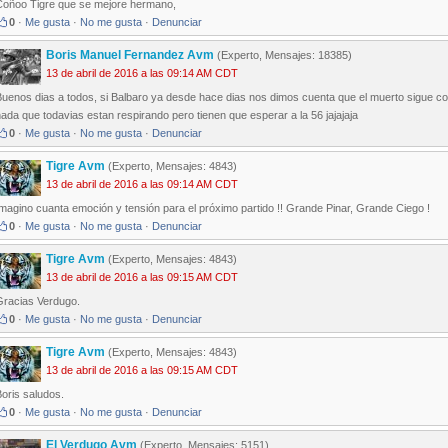
Coñoo Tigre que se mejore hermano,
0
·
Me gusta
·
No me gusta
·
Denunciar
Boris Manuel Fernandez Avm
(Experto, Mensajes: 18385)
13 de abril de 2016 a las 09:14 AM CDT
Buenos dias a todos, si Balbaro ya desde hace dias nos dimos cuenta que el muerto sigue c
ada que todavias estan respirando pero tienen que esperar a la 56 jajajaja
0
·
Me gusta
·
No me gusta
·
Denunciar
Tigre Avm
(Experto, Mensajes: 4843)
13 de abril de 2016 a las 09:14 AM CDT
magino cuanta emoción y tensión para el próximo partido !! Grande Pinar, Grande Ciego !
0
·
Me gusta
·
No me gusta
·
Denunciar
Tigre Avm
(Experto, Mensajes: 4843)
13 de abril de 2016 a las 09:15 AM CDT
Gracias Verdugo.
0
·
Me gusta
·
No me gusta
·
Denunciar
Tigre Avm
(Experto, Mensajes: 4843)
13 de abril de 2016 a las 09:15 AM CDT
oris saludos.
0
·
Me gusta
·
No me gusta
·
Denunciar
El Verdugo Avm
(Experto, Mensajes: 5151)