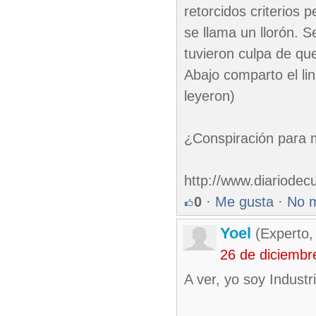
retorcidos criterios
se llama un llorón. 
tuvieron culpa de que
Abajo comparto el lin
leyeron)
¿Conspiración para 
http://www.diariode
0
·
Me gusta
·
No 
Yoel
(Experto,
26 de diciembr
A ver, yo soy Industr