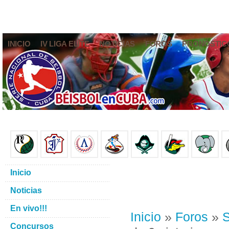
INICIO
IV LIGA ELITE
NOTICIAS
FOROS
PRONÓSTIC
Inicio
Noticias
En vivo!!!
Inicio
»
Foros
»
S
Concursos