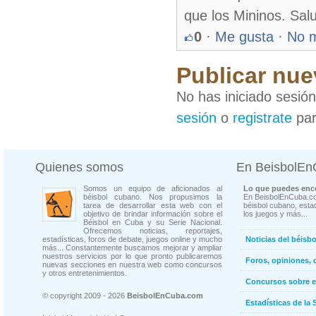
que los Mininos. Sal
0
·
Me gusta
·
No 
Publicar nue
No has iniciado sesió
sesión
o
registrate
par
Quienes somos
En BeisbolE
Somos un equipo de aficionados al
Lo que puedes enco
béisbol cubano. Nos propusimos la
En BeisbolEnCuba.co
tarea de desarrollar esta web con el
béisbol cubano, estad
objetivo de brindar información sobre el
los juegos y más...
Béisbol en Cuba y su Serie Nacional.
Ofrecemos noticias, reportajes,
estadísticas, foros de debate, juegos online y mucho
Noticias del béisb
más... Constantemente buscamos mejorar y ampliar
nuestros servicios por lo que pronto publicaremos
Foros, opiniones, 
nuevas secciones en nuestra web como concursos
y otros entretenimientos.
Concursos sobre e
© copyright 2009 - 2026
BeisbolEnCuba.com
Estadísticas de la 