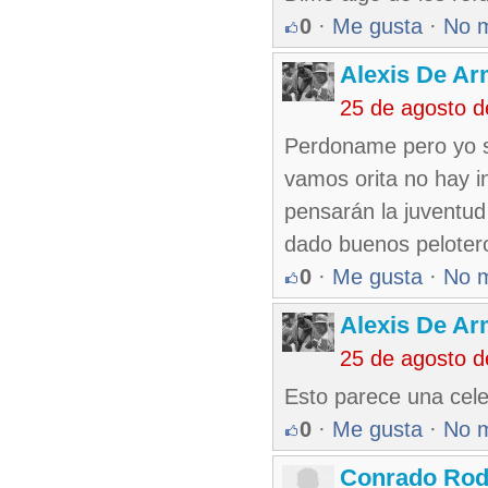
0
·
Me gusta
·
No 
Alexis De A
25 de agosto 
Perdoname pero yo s
vamos orita no hay i
pensarán la juventud
dado buenos pelotero
0
·
Me gusta
·
No 
Alexis De A
25 de agosto 
Esto parece una cele
0
·
Me gusta
·
No 
Conrado Rod