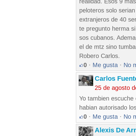
realidad. Esos 9 mas
peloteros solo seria
extranjeros de 40 se
te pregunto herma si 
sos cubanos. Ademas 
el de mtz sino tumba
Robero Carlos.
0
·
Me gusta
·
No 
Carlos Fuent
25 de agosto 
Yo tambien escuche e
habian autorisado lo
0
·
Me gusta
·
No 
Alexis De A