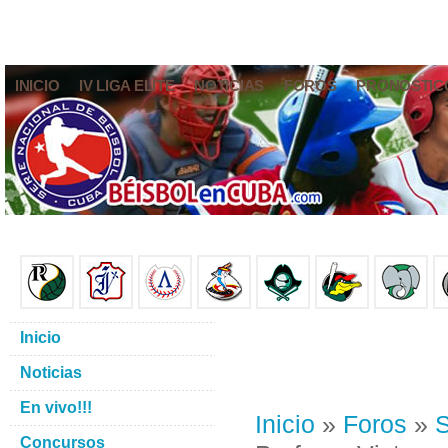
INICIO
IV LIGA ELITE
NOTICIAS
FOROS
PRONÓSTIC
Inicio
Noticias
En vivo!!!
Inicio
»
Foros
»
S
Concursos