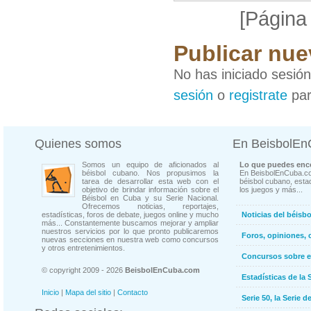
[Página
Publicar nue
No has iniciado sesió
sesión
o
registrate
par
Quienes somos
En BeisbolE
Somos un equipo de aficionados al
Lo que puedes enco
béisbol cubano. Nos propusimos la
En BeisbolEnCuba.co
tarea de desarrollar esta web con el
béisbol cubano, estad
objetivo de brindar información sobre el
los juegos y más...
Béisbol en Cuba y su Serie Nacional.
Ofrecemos noticias, reportajes,
estadísticas, foros de debate, juegos online y mucho
Noticias del béisb
más... Constantemente buscamos mejorar y ampliar
nuestros servicios por lo que pronto publicaremos
Foros, opiniones, 
nuevas secciones en nuestra web como concursos
y otros entretenimientos.
Concursos sobre e
© copyright 2009 - 2026
BeisbolEnCuba.com
Estadísticas de la 
Inicio
|
Mapa del sitio
|
Contacto
Serie 50, la Serie d