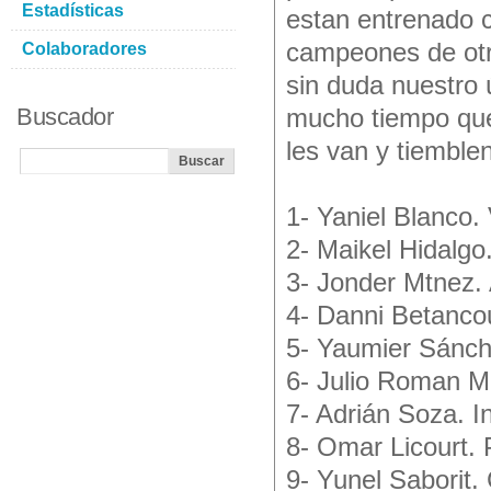
Estadísticas
estan entrenado c
campeones de otra
Colaboradores
sin duda nuestro 
Buscador
mucho tiempo que 
les van y tiemblen
1- Yaniel Blanco.
2- Maikel Hidalgo.
3- Jonder Mtnez.
4- Danni Betancou
5- Yaumier Sánch
6- Julio Roman Mo
7- Adrián Soza. I
8- Omar Licourt. 
9- Yunel Saborit