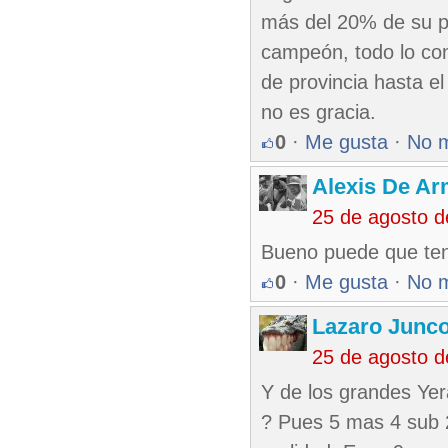
más del 20% de su pl
campeón, todo lo cont
de provincia hasta e
no es gracia.
0
·
Me gusta
·
No 
Alexis De A
25 de agosto 
Bueno puede que ten
0
·
Me gusta
·
No 
Lazaro Junc
25 de agosto 
Y de los grandes Yer
? Pues 5 mas 4 sub 2