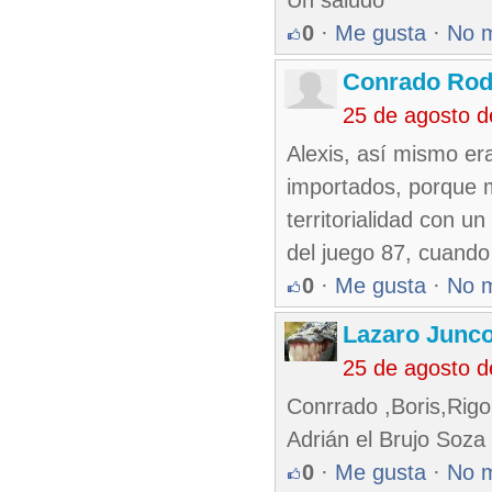
Un saludo
0
·
Me gusta
·
No 
Conrado Rod
25 de agosto 
Alexis, así mismo er
importados, porque ma
territorialidad con u
del juego 87, cuando
0
·
Me gusta
·
No 
Lazaro Junc
25 de agosto 
Conrrado ,Boris,Rigo 
Adrián el Brujo Soza
0
·
Me gusta
·
No 