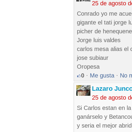
25 de agosto 
Conrado yo me acuer
gigante el tati jorge
picher de henequene
Jorge luis valdes
carlos mesa alias el
jose subiaur
Oropesa
0
·
Me gusta
·
No 
Lazaro Junc
25 de agosto 
Si Carlos estan en la
ganárselo y Betancou
y seria el mejor abr