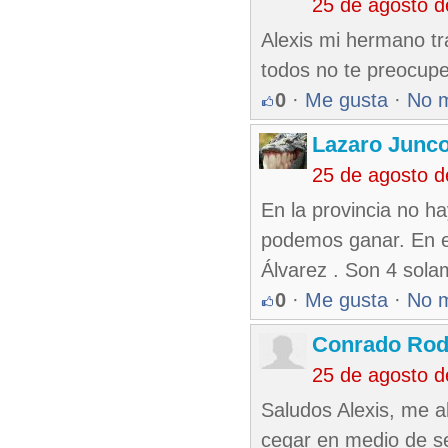
25 de agosto 
Alexis mi hermano tr
todos no te preocup
0
·
Me gusta
·
No 
Lazaro Junc
25 de agosto 
En la provincia no ha
podemos ganar. En el
Álvarez . Son 4 sola
0
·
Me gusta
·
No 
Conrado Rod
25 de agosto 
Saludos Alexis, me a
cegar en medio de se