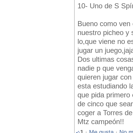
10- Uno de S Spír
Bueno como ven e
nuestro picheo y 
lo,que viene no e
jugar un juego,jaj
Dos ultimas cosas
nadie p que venga
quieren jugar co
esta estudiando l
que pida primero 
de cinco que sean
coger a Torres de 
Mtz campeón!!
1
·
Me gusta
·
No m