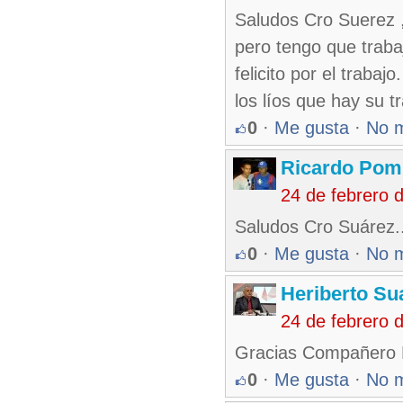
Saludos Cro Suerez ,
pero tengo que trabaj
felicito por el traba
los líos que hay su tr
0
·
Me gusta
·
No 
Ricardo Pom
24 de febrero 
Saludos Cro Suárez.
0
·
Me gusta
·
No 
Heriberto Su
24 de febrero 
Gracias Compañero R
0
·
Me gusta
·
No 