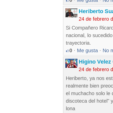
0
·
Me gusta
·
No 
Heriberto Su
24 de febrero 
Si Compañero Ricard
nacional, lo sucedid
trayectoria.
0
·
Me gusta
·
No 
Higino Velez
24 de febrero 
Heriberto, ya nos es
realmente bien preoc
el muchacho solo le d
discoteca del hotel" 
lona