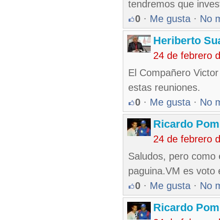
tendremos que invest
0
·
Me gusta
·
No 
Heriberto Su
24 de febrero 
El Compañero Victor 
estas reuniones.
0
·
Me gusta
·
No 
Ricardo Pom
24 de febrero 
Saludos, pero como e
paguina.VM es voto e
0
·
Me gusta
·
No 
Ricardo Pom