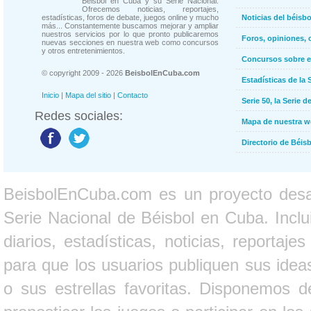
Béisbol en Cuba y su Serie Nacional.
Ofrecemos noticias, reportajes,
estadísticas, foros de debate, juegos online y mucho
Noticias del béisb
más... Constantemente buscamos mejorar y ampliar
nuestros servicios por lo que pronto publicaremos
Foros, opiniones, 
nuevas secciones en nuestra web como concursos
y otros entretenimientos.
Concursos sobre e
© copyright 2009 - 2026
BeisbolEnCuba.com
Estadísticas de la 
Inicio
|
Mapa del sitio
|
Contacto
Serie 50, la Serie d
Redes sociales:
Mapa de nuestra 
Directorio de Béi
BeisbolEnCuba.com es un proyecto desarr
Serie Nacional de Béisbol en Cuba. Inclui
diarios, estadísticas, noticias, report
para que los usuarios publiquen sus ideas
o sus estrellas favoritas. Disponemos d