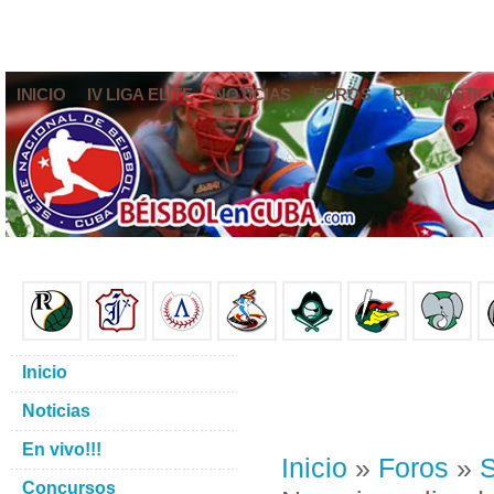
INICIO
IV LIGA ELITE
NOTICIAS
FOROS
PRONÓSTIC
Inicio
Noticias
En vivo!!!
Inicio
»
Foros
»
S
Concursos