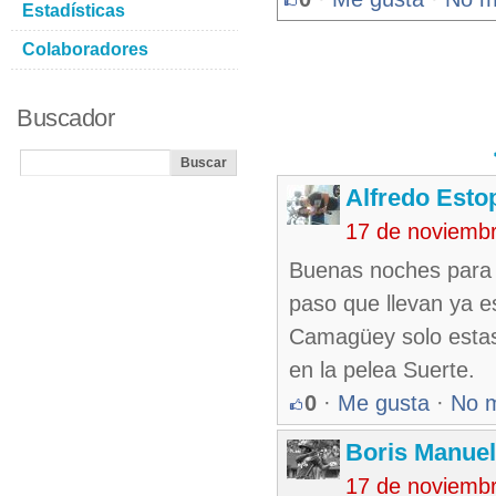
Estadísticas
Colaboradores
Buscador
Alfredo Esto
17 de noviemb
Buenas noches para to
paso que llevan ya e
Camagüey solo estas
en la pelea Suerte.
0
·
Me gusta
·
No 
Boris Manue
17 de noviemb