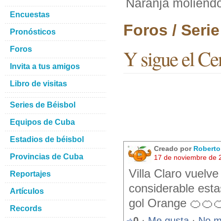
Naranja moliend
Encuestas
Foros / Seri
Pronósticos
Foros
Y sigue el Ce
Invita a tus amigos
Libro de visitas
Series de Béisbol
Equipos de Cuba
Estadios de béisbol
Creado por
Robert
Provincias de Cuba
17 de noviembre de 
Villa Claro vuelve
Reportajes
considerable esta
Artículos
gol Orange 🍊🍊
Records
0
·
Me gusta
·
No m