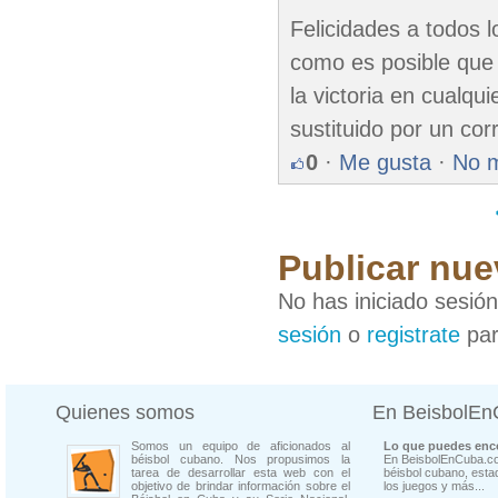
Felicidades a todos l
como es posible que 
la victoria en cualq
sustituido por un cor
0
·
Me gusta
·
No 
Publicar nue
No has iniciado sesió
sesión
o
registrate
par
Quienes somos
En BeisbolE
Somos un equipo de aficionados al
Lo que puedes enco
béisbol cubano. Nos propusimos la
En BeisbolEnCuba.co
tarea de desarrollar esta web con el
béisbol cubano, estad
objetivo de brindar información sobre el
los juegos y más...