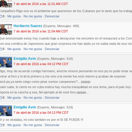
7 de abril de 2016 a las 11:01 AM CDT
Compañero Rigo ese es el ambiente que queremos de los Cubanos por lo tanto que ha traba
0
·
Me gusta
·
No me gusta
·
Denunciar
Heriberto Suarez
(Experto, Mensajes: 406)
7 de abril de 2016 a las 11:04 AM CDT
Que emocionado estoy hoy cuando baje a desayunar me encontre en el restaurant a los Co
con una comitiva de Japoneses que gran sorpresa me han dado yo no sabia nada de esa visi
0
·
Me gusta
·
No me gusta
·
Denunciar
Emigdio Avm
(Experto, Mensajes: 519)
7 de abril de 2016 a las 04:12 PM CDT
Rigo, muy de acuerdo contigo hermano, anoche estuve pensando en eso pq no pude estar aca
ntrar al foro y lo lei lo primero q me vino a la mente fue esto mismo q acabas de exponer.
Será pq ya tanto ciego como pinar somos campeones?... jajajaja
uien sabe, lo cierto es en cuba entera hay mucha tranquilidad en ese tema, para el pais hoy
mporta en la cancha q sea, fiel ejemplo al de este foro jajajaja...
0
·
Me gusta
·
No me gusta
·
Denunciar
Emigdio Avm
(Experto, Mensajes: 519)
7 de abril de 2016 a las 04:13 PM CDT
h y se olvidaba, mi voto tambien es por el SI SE PUEDE !!!
0
·
Me gusta
·
No me gusta
·
Denunciar