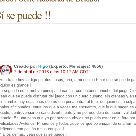
í se puede !!
Creado por
Rigo
(Experto, Mensajes: 4856)
7 de abril de 2016 a las 10:17 AM CDT
Esta frase hoy la digo por dos cosas, una, a mi equipo Pinar que se puede ga
equipo es grande !
La segunda es el motivo principal. Lean los comentarios anoche del juego Cieg
vean que se puede disfrutar del juego con un cuero cubano, sin ofensas y en 
En cambio hay ocaciones que es una pena entrar al foro, de quien es la culpa 
malos aficionados, entre los que a veces me encuentro, que lo que hacen es c
puede, controversiar en sano divertimento y no por eso deja de haber rivalida
estadio. Es una pena que yo por razones obvias no pueda estar en el foro por 
Felicidades Avileños, Pinareños y todos aquellos que polemizan de una forma
defienden con pasión a sus equipos !
Y a los demás, vean que sí se puede !