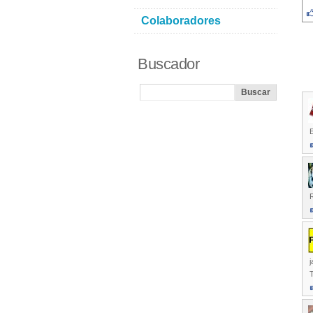
Colaboradores
Buscador
E
j
T