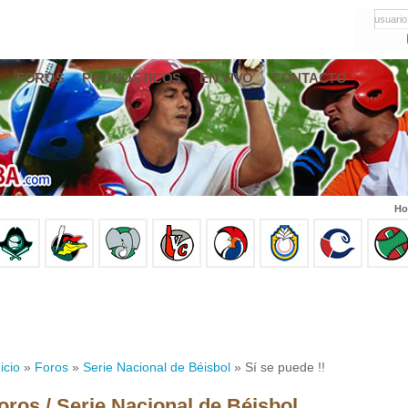
usuario
FOROS
PRONÓSTICOS
EN VIVO
CONTACTO
Ho
icio
»
Foros
»
Serie Nacional de Béisbol
» Sí se puede !!
oros / Serie Nacional de Béisbol