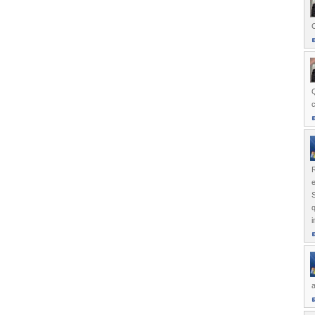
e
q
i
a