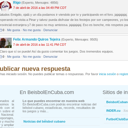
Rigo
(Experto, Mensajes: 4856)
7 de abril de 2016 a las 04:49 PM CDT
aludos Emigdio, ojalá y un día podamos ir viendolo por tv y participando en el foro. jajajajaja
sperando mi visita a Pinar y talvez pueda disfrutar de los festejos por ser campeones, yo lo
rovincial extranjera y7 de paso no muy amistosa. jajajajajaj. Eso es bonche, mis respetos 
0
·
Me gusta
·
No me gusta
·
Denunciar
Felix Armando Quiros Tejeira
(Experto, Mensajes: 9505)
7 de abril de 2016 a las 11:41 PM CDT
¡Claro que sí se puede! Así da gusto comentar los juegos. Dos tremendos equipos.
0
·
Me gusta
·
No me gusta
·
Denunciar
ublicar nueva respuesta
has iniciado sesión. No puedes publicar temas o respuestas. Por favor
inicia sesión
o
regist
En BeisbolEnCuba.com
Sitios de i
onados al
Lo que puedes encontrar en nuestra web
BeisbolCuban
usimos la
En BeisbolEnCuba.com podrás encontrar noticias del
eb con el
béisbol cubano, estadísticas, records, resultados de
- Sit
INDER.cu
n sobre el
los juegos y más...
Nacional.
ortajes,
FutbolClubEu
ne y mucho
Noticias del béisbol cubano
 y ampliar