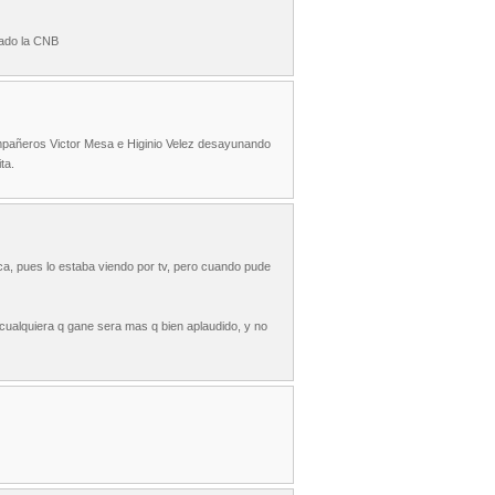
jado la CNB
mpañeros Victor Mesa e Higinio Velez desayunando
ta.
, pues lo estaba viendo por tv, pero cuando pude
 cualquiera q gane sera mas q bien aplaudido, y no