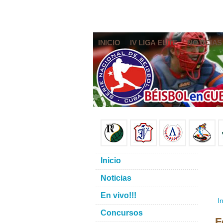
INICIO
IV LIGA ELITE
NOTICIAS
Inicio
Noticias
En vivo!!!
In
Concursos
F