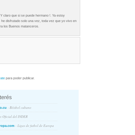
j. Y claro que si se puede hermano !. Ya estoy
s he disfrutado solo una vez, toda vez que yo vivo en
para los Buenos matanceros.
rate
para poder publicar.
nterés
- Béisbol cubano
o.cu
io Oficial del INDER
- Ligas de futbol de Europa
ropa.com