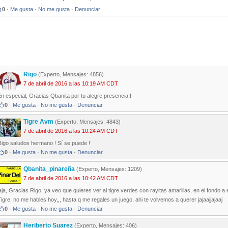
0
·
Me gusta
·
No me gusta
·
Denunciar
Rigo
(Experto, Mensajes: 4856)
7 de abril de 2016 a las 10:19 AM CDT
n especial, Gracias Qbanita por tu alegre presencia !
0
·
Me gusta
·
No me gusta
·
Denunciar
Tigre Avm
(Experto, Mensajes: 4843)
7 de abril de 2016 a las 10:24 AM CDT
Rigo saludos hermano ! Sí se puede !
0
·
Me gusta
·
No me gusta
·
Denunciar
Qbanita_pinareña
(Experto, Mensajes: 1209)
7 de abril de 2016 a las 10:42 AM CDT
aja, Gracias Rigo, ya veo que quieres ver al tigre verdes con rayitas amarillas, en el fondo a ello
igre, no me hables hoy,,, hasta q me regales un juego, ahi te volvemos a querer jajaajjajaaj
0
·
Me gusta
·
No me gusta
·
Denunciar
Heriberto Suarez
(Experto, Mensajes: 406)