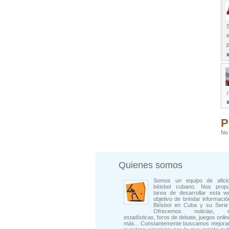
S
e
p
P
No 
Quienes somos
Somos un equipo de afici
béisbol cubano. Nos prop
tarea de desarrollar esta w
objetivo de brindar informació
Béisbol en Cuba y su Serie 
Ofrecemos noticias, rep
estadísticas, foros de debate, juegos onli
más... Constantemente buscamos mejorar