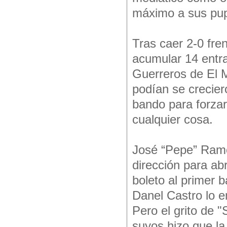
máximo a sus pup
Tras caer 2-0 fre
acumular 14 entr
Guerreros de El 
podían se creciero
bando para forzar
cualquier cosa.
José “Pepe” Ramó
dirección para abr
boleto al primer b
Danel Castro lo e
Pero el grito de 
suyos hizo que l