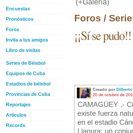
(+Galería)
Encuestas
Foros / Seri
Pronósticos
Foros
¡¡Sí se pudo!!
Invita a tus amigos
Libro de visitas
Series de Béisbol
Equipos de Cuba
Estadios de béisbol
Creado por
Dilbert
Provincias de Cuba
20 de octubre de 20
CAMAGÜEY .- Cua
Reportajes
existe fuerza nat
Artículos
en el estadio Cán
Records
Llanura: un conju