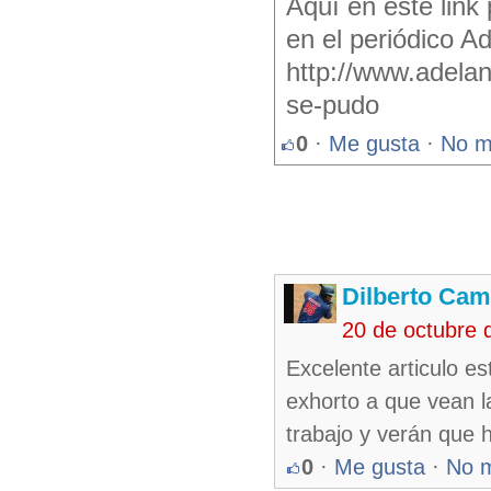
Aquí en este link 
en el periódico Ad
http://www.adelan
se-pudo
0
·
Me gusta
·
No m
Dilberto Ca
20 de octubre 
Excelente articulo e
exhorto a que vean l
trabajo y verán que 
0
·
Me gusta
·
No 