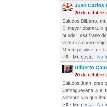
Juan Carlos 
20 de octubre 
Saludos Dilberto, mu
El mayor obstaculo q
puede", esa frase d
veremos como mejora
Mente positive, no ha
0
·
Me gusta
·
No 
Dilberto Ca
20 de octubre 
Saludos Juan ,creo qu
Camagueyana ,y el t
siempre dijo que íba
0
·
Me gusta
·
No 