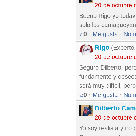
20 de octubre 
Bueno Rigo yo todaví
solo los camagueyano
0
·
Me gusta
·
No 
Rigo
(Experto,
20 de octubre 
Seguro Dilberto, per
fundamento y deseos,
será muy difícil, per
0
·
Me gusta
·
No 
Dilberto Ca
20 de octubre 
Yo soy realista y n