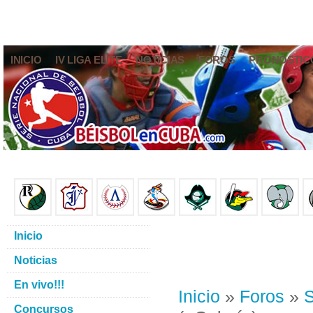
INICIO
IV LIGA ELITE
NOTICIAS
FOROS
PRONÓSTIC
Inicio
Noticias
En vivo!!!
Inicio
»
Foros
»
S
Concursos