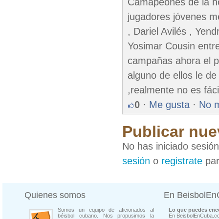
Camapeones de la no
jugadores jóvenes m
, Dariel Avilés , Yend
Yosimar Cousin entre
campañas ahora el pr
alguno de ellos le de
,realmente no es fáci
0
·
Me gusta
·
No 
Publicar nue
No has iniciado sesió
sesión
o
registrate
par
Quienes somos
En BeisbolE
Somos un equipo de aficionados al
Lo que puedes enco
béisbol cubano. Nos propusimos la
En BeisbolEnCuba.co