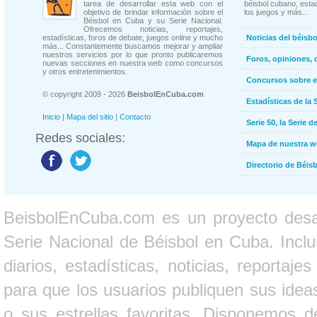
tarea de desarrollar esta web con el
béisbol cubano, estad
objetivo de brindar información sobre el
los juegos y más...
Béisbol en Cuba y su Serie Nacional.
Ofrecemos noticias, reportajes,
estadísticas, foros de debate, juegos online y mucho
Noticias del béisb
más... Constantemente buscamos mejorar y ampliar
nuestros servicios por lo que pronto publicaremos
Foros, opiniones, 
nuevas secciones en nuestra web como concursos
y otros entretenimientos.
Concursos sobre e
© copyright 2009 - 2026
BeisbolEnCuba.com
Estadísticas de la 
Inicio
|
Mapa del sitio
|
Contacto
Serie 50, la Serie d
Redes sociales:
Mapa de nuestra 
Directorio de Béi
BeisbolEnCuba.com es un proyecto desarr
Serie Nacional de Béisbol en Cuba. Inclui
diarios, estadísticas, noticias, report
para que los usuarios publiquen sus ideas
o sus estrellas favoritas. Disponemos d