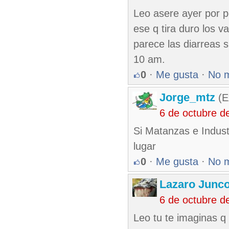
Leo asere ayer por 
ese q tira duro los 
parece las diarreas 
10 am.
0
·
Me gusta
·
No 
Jorge_mtz
(E
6 de octubre d
Si Matanzas e Indust
lugar
0
·
Me gusta
·
No 
Lazaro Junc
6 de octubre d
Leo tu te imaginas q