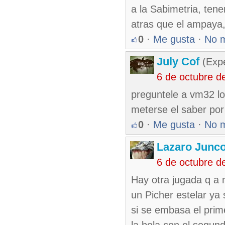
a la Sabimetria, te
atras que el ampaya, 
0
·
Me gusta
·
No 
July Cof
(Expe
6 de octubre d
preguntele a vm32 lo
meterse el saber por 
0
·
Me gusta
·
No 
Lazaro Junc
6 de octubre d
Hay otra jugada q a
un Picher estelar ya
si se embasa el prim