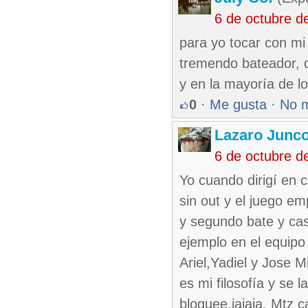
6 de octubre d
para yo tocar con mi 
tremendo bateador, q
y en la mayoría de l
0
·
Me gusta
·
No 
Lazaro Junc
6 de octubre d
Yo cuando dirigí en 
sin out y el juego e
y segundo bate y cas
ejemplo en el equipo
Ariel,Yadiel y Jose M
es mi filosofía y se
bloquee,jajaja. Mtz 