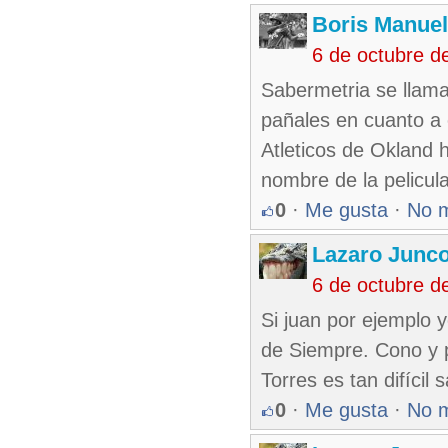
Boris Manue
6 de octubre d
Sabermetria se llam
pañales en cuanto a e
Atleticos de Okland 
nombre de la pelicul
0
·
Me gusta
·
No 
Lazaro Junc
6 de octubre d
Si juan por ejemplo 
de Siempre. Cono y 
Torres es tan difícil
0
·
Me gusta
·
No 