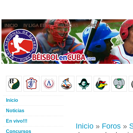
INICIO
IV LIGA ELITE
NOTICIAS
FOROS
PRONÓSTIC
Inicio
Noticias
En vivo!!!
Inicio
»
Foros
»
S
Concursos