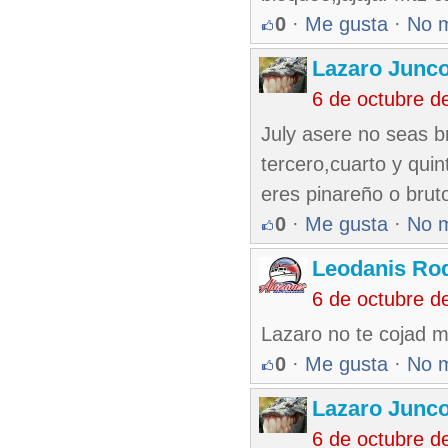
0
·
Me gusta
·
No 
Lazaro Junc
6 de octubre d
July asere no seas b
tercero,cuarto y qui
eres pinareño o bruto
0
·
Me gusta
·
No 
Leodanis Rod
6 de octubre d
Lazaro no te cojad 
0
·
Me gusta
·
No 
Lazaro Junc
6 de octubre d