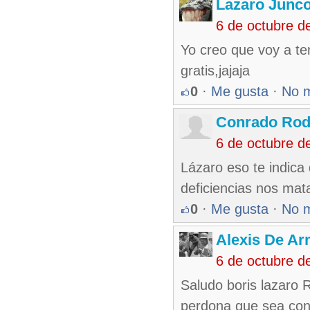
Lazaro Junc
6 de octubre d
Yo creo que voy a ten
gratis,jajaja
0
·
Me gusta
·
No 
Conrado Rod
6 de octubre d
Lázaro eso te indica 
deficiencias nos mat
0
·
Me gusta
·
No 
Alexis De A
6 de octubre d
Saludo boris lazaro 
perdona que sea cons