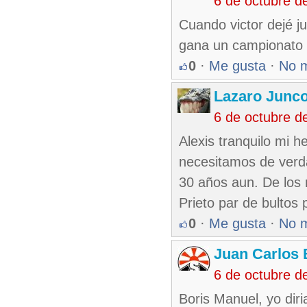
6 de octubre d
Cuando victor dejé j
gana un campionato 
0
·
Me gusta
·
No 
Lazaro Junc
6 de octubre d
Alexis tranquilo mi 
necesitamos de verd
30 años aun. De los 
Prieto par de bultos
0
·
Me gusta
·
No 
Juan Carlos 
6 de octubre d
Boris Manuel, yo dir