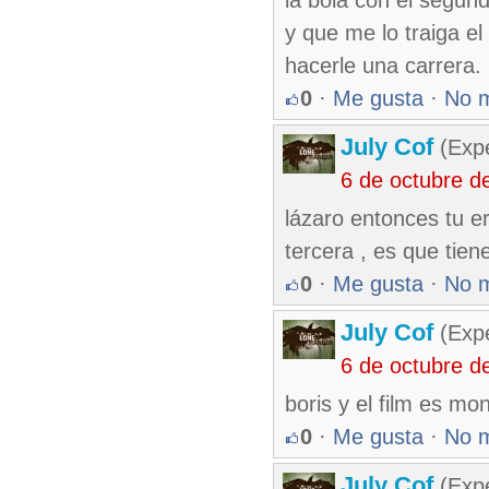
la bola con el segund
y que me lo traiga el
hacerle una carrera
0
·
Me gusta
·
No 
July Cof
(Expe
6 de octubre d
lázaro entonces tu er
tercera , es que tie
0
·
Me gusta
·
No 
July Cof
(Expe
6 de octubre d
boris y el film es mo
0
·
Me gusta
·
No 
July Cof
(Expe