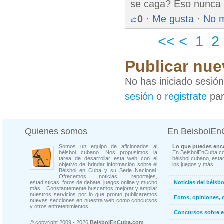
se caga? Eso nunca lo
0
·
Me gusta
·
No 
<<
<
1
2
Publicar nue
No has iniciado sesió
sesión
o
registrate
par
Quienes somos
En BeisbolE
Somos un equipo de aficionados al
Lo que puedes enco
béisbol cubano. Nos propusimos la
En BeisbolEnCuba.co
tarea de desarrollar esta web con el
béisbol cubano, estad
objetivo de brindar información sobre el
los juegos y más...
Béisbol en Cuba y su Serie Nacional.
Ofrecemos noticias, reportajes,
estadísticas, foros de debate, juegos online y mucho
Noticias del béisb
más... Constantemente buscamos mejorar y ampliar
nuestros servicios por lo que pronto publicaremos
Foros, opiniones, 
nuevas secciones en nuestra web como concursos
y otros entretenimientos.
Concursos sobre e
© copyright 2009 - 2026
BeisbolEnCuba.com