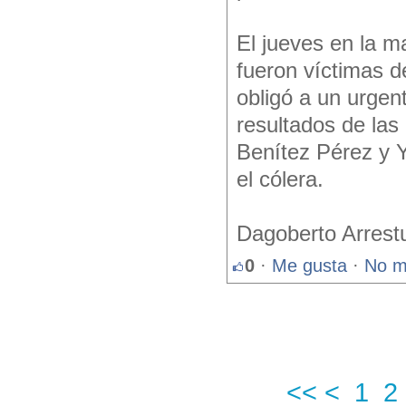
El jueves en la 
fueron víctimas d
obligó a un urgent
resultados de las
Benítez Pérez y 
el cólera.
Dagoberto Arrest
0
·
Me gusta
·
No m
<<
<
1
2