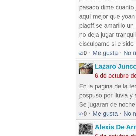
pasado dime cuanto j
aquí mejor que yoan
plaoff se amarillo u
no deja jugar tranqu
disculpame si e sido
0
·
Me gusta
·
No 
Lazaro Junc
6 de octubre d
En la pagina de la f
pospuso por lluvia y
Se jugaran de noche 
0
·
Me gusta
·
No 
Alexis De A