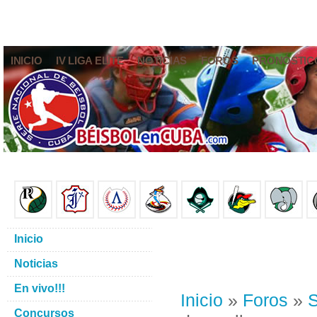
INICIO
IV LIGA ELITE
NOTICIAS
FOROS
PRONÓSTIC
Inicio
Noticias
En vivo!!!
Inicio
»
Foros
»
S
Concursos