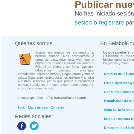
Publicar nue
No has iniciado sesió
sesión
o
registrate
par
Quienes somos
En BeisbolE
Somos un equipo de aficionados al
Lo que puedes enco
béisbol cubano. Nos propusimos la
En BeisbolEnCuba.co
tarea de desarrollar esta web con el
béisbol cubano, estad
objetivo de brindar información sobre el
los juegos y más...
Béisbol en Cuba y su Serie Nacional.
Ofrecemos noticias, reportajes,
estadísticas, foros de debate, juegos online y mucho
Noticias del béisb
más... Constantemente buscamos mejorar y ampliar
nuestros servicios por lo que pronto publicaremos
Foros, opiniones, 
nuevas secciones en nuestra web como concursos
y otros entretenimientos.
Concursos sobre e
© copyright 2009 - 2026
BeisbolEnCuba.com
Estadísticas de la 
Inicio
|
Mapa del sitio
|
Contacto
Serie 50, la Serie d
Redes sociales:
Mapa de nuestra 
Directorio de Béi