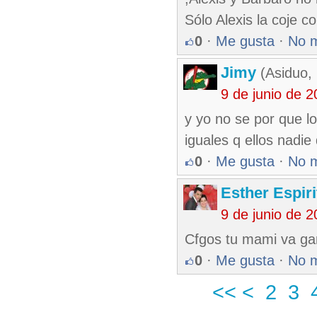
Sólo Alexis la coje c
0
·
Me gusta
·
No 
Jimy
(Asiduo,
9 de junio de 
y yo no se por que lo
iguales q ellos nadie
0
·
Me gusta
·
No 
Esther Espir
9 de junio de 
Cfgos tu mami va ga
0
·
Me gusta
·
No 
<<
<
2
3