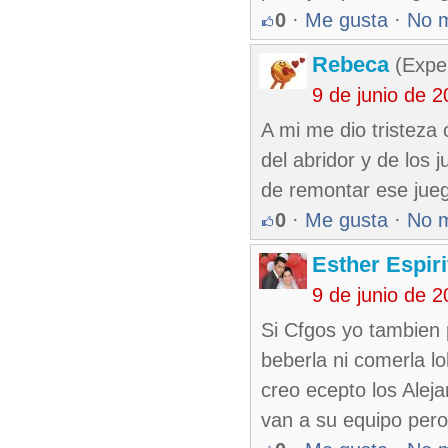
0
·
Me gusta
·
No 
Rebeca
(Exper
9 de junio de 
A mi me dio tristeza 
del abridor y de los
de remontar ese jue
0
·
Me gusta
·
No 
Esther Espir
9 de junio de 
Si Cfgos yo tambien 
beberla ni comerla l
creo ecepto los Aleja
van a su equipo per