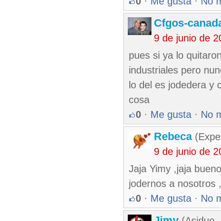
0
·
Me gusta
·
No 
Cfgos-canad
9 de junio de 
pues si ya lo quitaro
industriales pero nun
lo del es jodedera y
cosa
0
·
Me gusta
·
No 
Rebeca
(Exper
9 de junio de 
Jaja Yimy ,jaja bueno
jodernos a nosotros ,
0
·
Me gusta
·
No 
Jimy
(Asiduo,