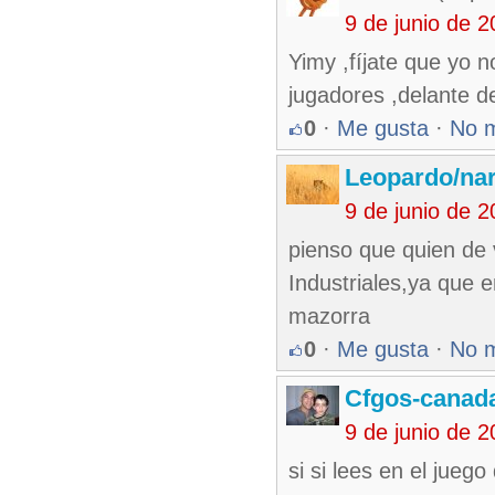
9 de junio de 
Yimy ,fíjate que yo n
jugadores ,delante d
0
·
Me gusta
·
No 
Leopardo/nar
9 de junio de 
pienso que quien de v
Industriales,ya que 
mazorra
0
·
Me gusta
·
No 
Cfgos-canad
9 de junio de 
si si lees en el jueg