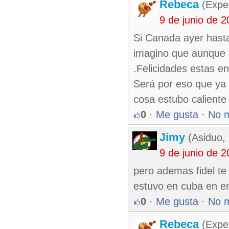
Rebeca
(Exper
9 de junio de 
Si Canada ayer hast
imagino que aunque a
.Felicidades estas en 
Será por eso que ya n
cosa estubo caliente 
0
·
Me gusta
·
No 
Jimy
(Asiduo,
9 de junio de 
pero ademas fidel te
estuvo en cuba en en
0
·
Me gusta
·
No 
Rebeca
(Exper