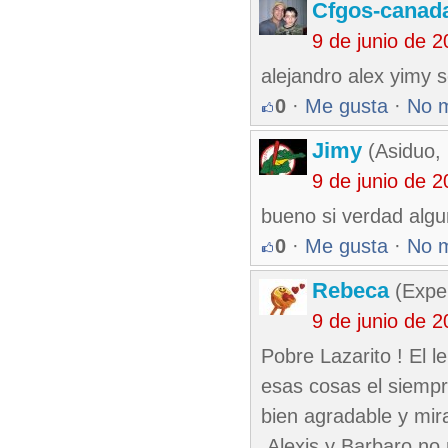
Cfgos-canad
9 de junio de 
alejandro alex yimy
0
·
Me gusta
·
No 
Jimy
(Asiduo,
9 de junio de 
bueno si verdad alg
0
·
Me gusta
·
No 
Rebeca
(Exper
9 de junio de 
Pobre Lazarito ! El l
esas cosas el siempre
bien agradable y mir
,Alexis y Barbaro no 