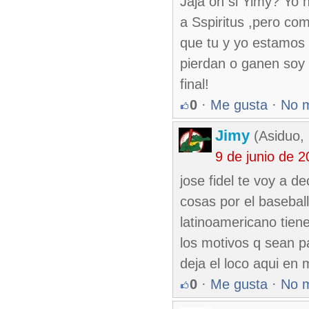
Jaja oh si Yimy? Yo n
a Sspiritus ,pero co
que tu y yo estamos 
pierdan o ganen soy 
final!
0
·
Me gusta
·
No 
Jimy
(Asiduo,
9 de junio de 
jose fidel te voy a d
cosas por el basebal
latinoamericano tiene
los motivos q sean pa
deja el loco aqui en
0
·
Me gusta
·
No 