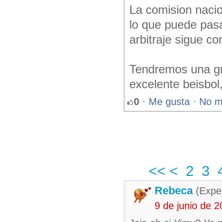
La comision nacio
lo que puede pasa
arbitraje sigue co
Tendremos una gra
excelente beisbol,
0
·
Me gusta
·
No m
<<
<
2
3
Rebeca
(Exper
9 de junio de 