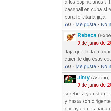
a los espirituanos uf
baseball en cuba si el
para felicitarla jjaja
0
·
Me gusta
·
No 
Rebeca
(Exper
9 de junio de 
Jaja que linda tu mam
quien le dijo esas c
0
·
Me gusta
·
No 
Jimy
(Asiduo,
9 de junio de 
si rebeca ya estamos 
y hasta son dirigente
por aya q nos haga 