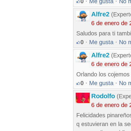
0
·
Me gusta
·
No 
Alfre2
(Expert
6 de enero de 
Saludos para ti tamb
0
·
Me gusta
·
No 
Alfre2
(Expert
6 de enero de 
Orlando los cojemos 
0
·
Me gusta
·
No 
Rodolfo
(Expe
6 de enero de 
Felicidades pinareño
q estuvieran en la 