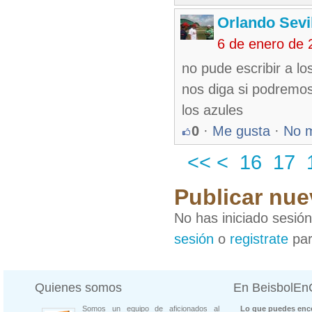
Orlando Sevi
6 de enero de 
no pude escribir a l
nos diga si podremos
los azules
0
·
Me gusta
·
No 
<<
<
16
17
Publicar nue
No has iniciado sesió
sesión
o
registrate
par
Quienes somos
En BeisbolE
Somos un equipo de aficionados al
Lo que puedes enco