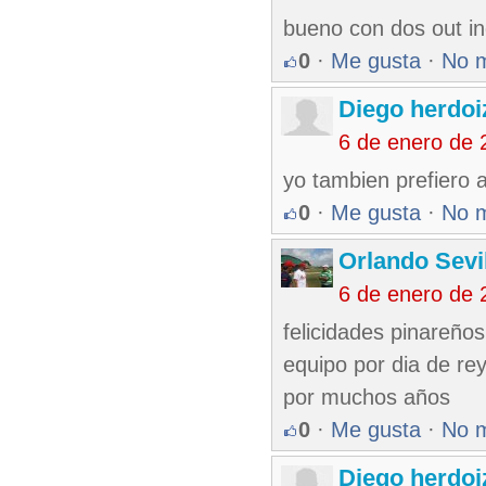
bueno con dos out ind
0
·
Me gusta
·
No 
Diego herdoi
6 de enero de 
yo tambien prefiero a
0
·
Me gusta
·
No 
Orlando Sevi
6 de enero de 
felicidades pinareños
equipo por dia de re
por muchos años
0
·
Me gusta
·
No 
Diego herdoi