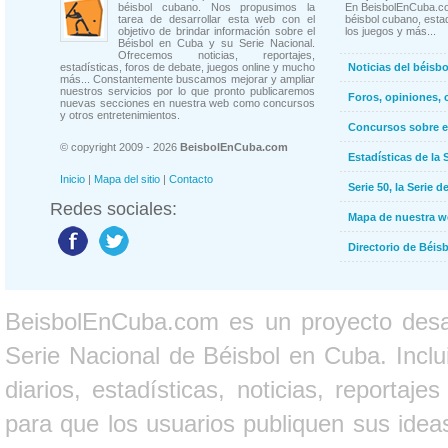
béisbol cubano. Nos propusimos la
En BeisbolEnCuba.co
tarea de desarrollar esta web con el
béisbol cubano, estad
objetivo de brindar información sobre el
los juegos y más...
Béisbol en Cuba y su Serie Nacional.
Ofrecemos noticias, reportajes,
estadísticas, foros de debate, juegos online y mucho
Noticias del béisb
más... Constantemente buscamos mejorar y ampliar
nuestros servicios por lo que pronto publicaremos
Foros, opiniones, 
nuevas secciones en nuestra web como concursos
y otros entretenimientos.
Concursos sobre e
© copyright 2009 - 2026
BeisbolEnCuba.com
Estadísticas de la 
Inicio
|
Mapa del sitio
|
Contacto
Serie 50, la Serie d
Redes sociales:
Mapa de nuestra 
Directorio de Béi
BeisbolEnCuba.com es un proyecto desarr
Serie Nacional de Béisbol en Cuba. Inclui
diarios, estadísticas, noticias, report
para que los usuarios publiquen sus ideas