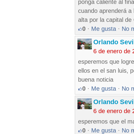
ponga caliente al fin
cuando aprenderá a 
alta por la capital 
0
·
Me gusta
·
No 
Orlando Sevi
6 de enero de 
esperemos que logren
ellos en el san luis,
buena noticia
0
·
Me gusta
·
No 
Orlando Sevi
6 de enero de 
esperemos que el mart
0
·
Me gusta
·
No 