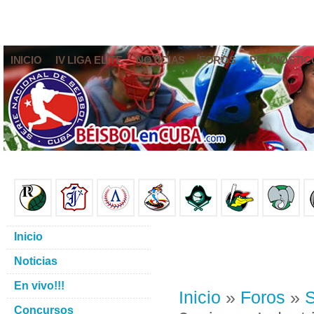
INICIO
IV LIGA ELITE
NOTICIAS
FOROS
PRONÓSTIC
Inicio
Noticias
En vivo!!!
Inicio
»
Foros
»
S
Concursos