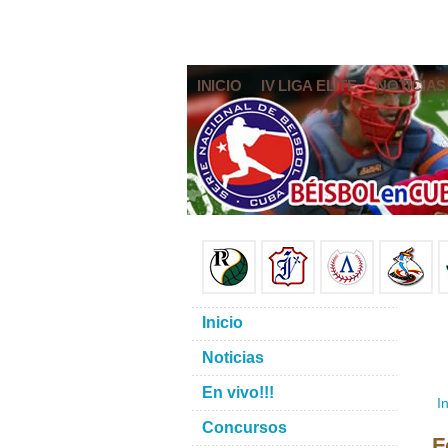
INICIO
IV LIGA ELITE
NOTICIAS
Inicio
Noticias
En vivo!!!
In
Concursos
F