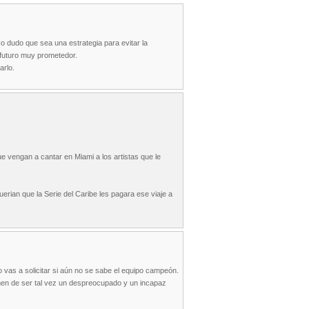
o dudo que sea una estrategia para evitar la
futuro muy prometedor.
arlo.
e vengan a cantar en Miami a los artistas que le
 querian que la Serie del Caribe les pagara ese viaje a
 vas a solicitar si aún no se sabe el equipo campeón.
men de ser tal vez un despreocupado y un incapaz