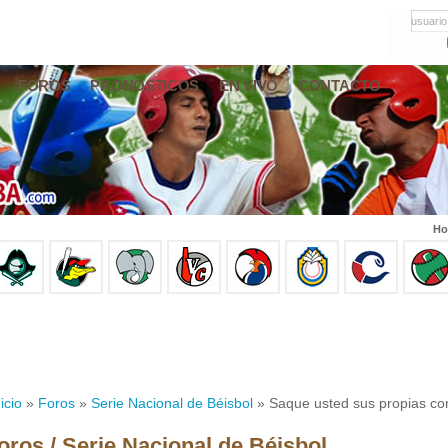
usuario
FOROS
PRONÓSTICOS
EN VIVO
CONTACTO
Ho
icio
»
Foros
»
Serie Nacional de Béisbol
» Saque usted sus propias co
oros / Serie Nacional de Béisbol