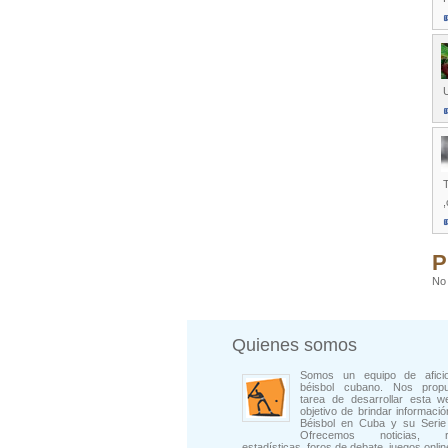
T
,
P
No 
Quienes somos
Somos un equipo de afici
béisbol cubano. Nos prop
tarea de desarrollar esta w
objetivo de brindar informació
Béisbol en Cuba y su Serie 
Ofrecemos noticias, rep
estadísticas, foros de debate, juegos onli