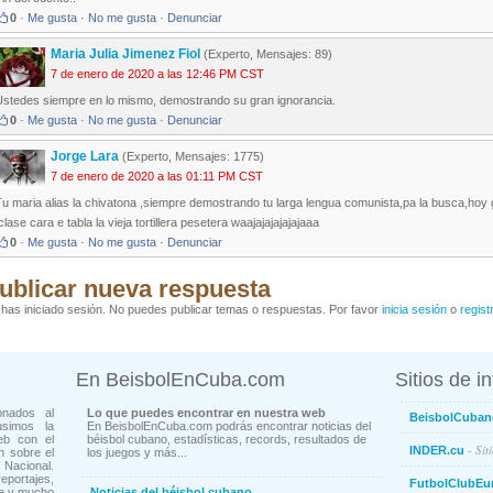
0
·
Me gusta
·
No me gusta
·
Denunciar
Maria Julia Jimenez Fiol
(Experto, Mensajes: 89)
7 de enero de 2020 a las 12:46 PM CST
Ustedes siempre en lo mismo, demostrando su gran ignorancia.
0
·
Me gusta
·
No me gusta
·
Denunciar
Jorge Lara
(Experto, Mensajes: 1775)
7 de enero de 2020 a las 01:11 PM CST
u maria alias la chivatona ,siempre demostrando tu larga lengua comunista,pa la busca,hoy g
clase cara e tabla la vieja tortillera pesetera waajajajajajajaaa
0
·
Me gusta
·
No me gusta
·
Denunciar
ublicar nueva respuesta
has iniciado sesión. No puedes publicar temas o respuestas. Por favor
inicia sesión
o
regist
En BeisbolEnCuba.com
Sitios de i
onados al
Lo que puedes encontrar en nuestra web
BeisbolCuban
usimos la
En BeisbolEnCuba.com podrás encontrar noticias del
eb con el
béisbol cubano, estadísticas, records, resultados de
- Sit
INDER.cu
n sobre el
los juegos y más...
Nacional.
ortajes,
FutbolClubEu
ne y mucho
Noticias del béisbol cubano