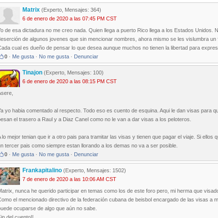
Matrix
(Experto, Mensajes: 364)
6 de enero de 2020 a las 07:45 PM CST
o de esa dictadura no me creo nada. Quien llega a puerto Rico llega a los Estados Unidos. N
deserción de algunos jovenes que sin mencionar nombres, ahora mismo se les vislumbra un 
Cada cual es dueño de pensar lo que desea aunque muchos no tienen la libertad para expres
0
·
Me gusta
·
No me gusta
·
Denunciar
Tinajon
(Experto, Mensajes: 100)
6 de enero de 2020 a las 08:15 PM CST
Asere,
a yo habia comentado al respecto. Todo eso es cuento de esquina. Aqui le dan visas para qu
esan el trasero a Raul y a Diaz Canel como no le van a dar visas a los peloteros.
 lo mejor tenian que ir a otro pais para tramitar las visas y tienen que pagar el viaje. Si ellos
n tercer pais como siempre estan llorando a los demas no va a ser posible.
0
·
Me gusta
·
No me gusta
·
Denunciar
Frankapitalino
(Experto, Mensajes: 1502)
7 de enero de 2020 a las 10:06 AM CST
atrix, nunca he querido participar en temas como los de este foro pero, mi herma que visado
Como el mencionado directivo de la federación cubana de beisbol encargado de las visas a 
puede ocuparse de algo que aún no sabe.
in del cuento!!