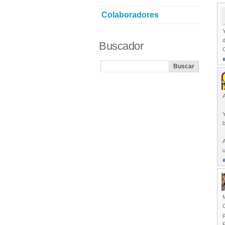
Colaboradores
Y
Buscador
Y
b
A
u
M
F