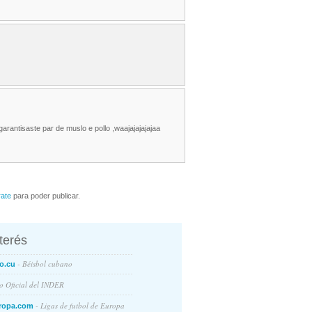
arantisaste par de muslo e pollo ,waajajajajajaa
rate
para poder publicar.
nterés
- Béisbol cubano
o.cu
io Oficial del INDER
- Ligas de futbol de Europa
ropa.com