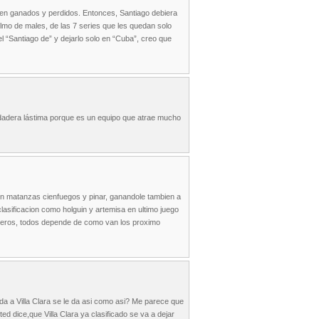
e en ganados y perdidos. Entonces, Santiago debiera
lmo de males, de las 7 series que les quedan solo
l “Santiago de” y dejarlo solo en “Cuba”, creo que
erdadera lástima porque es un equipo que atrae mucho
on matanzas cienfuegos y pinar, ganandole tambien a
clasificacion como holguin y artemisa en ultimo juego
tiagheros, todos depende de como van los proximo
a Villa Clara se le da asi como asi? Me parece que
d dice,que Villa Clara ya clasificado se va a dejar