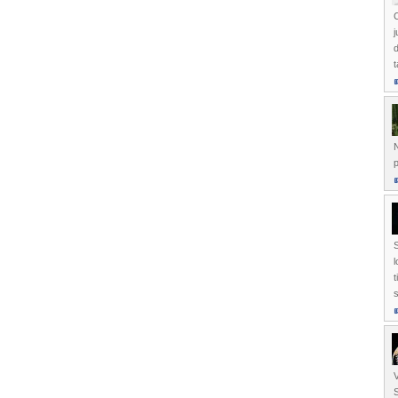
C
j
d
t
N
p
l
t
s
S