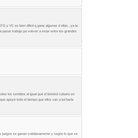
G y VC es bien dificil q gane algunas d ellas...ya la
a a pasar trabajo pa vokver a estar entre los grandes
dos los sentidos al igual que el beisbol cubano en
que apoye todo el tiempo que ellos van a lucharla
Los juegos se ganan cotidianamente y según lo que se