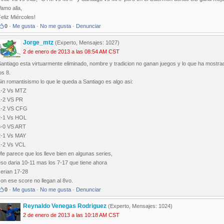
amo alla,
eliz Miércoles!
0
·
Me gusta
·
No me gusta
·
Denunciar
Jorge_mtz
(Experto, Mensajes: 1027)
2 de enero de 2013 a las 08:54 AM CST
antiago esta virtuarmente eliminado, nombre y tradicion no ganan juegos y lo que ha mostra
os 8.
in romantisismo lo que le queda a Santiago es algo asi:
1-2 Vs MTZ
1-2 VS PR
1-2 VS CFG
2-1 Vs HOL
3-0 VS ART
2-1 Vs MAY
1-2 Vs VCL
e parece que los lleve bien en algunas series,
so daria 10-11 mas los 7-17 que tiene ahora
serian 17-28
on ese score no llegan al 8vo.
0
·
Me gusta
·
No me gusta
·
Denunciar
Reynaldo Venegas Rodriguez
(Experto, Mensajes: 1024)
2 de enero de 2013 a las 10:18 AM CST