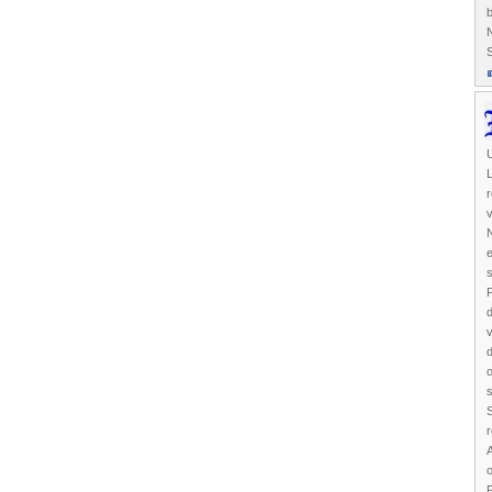
b
L
r
N
e
P
d
v
d
s
S
r
A