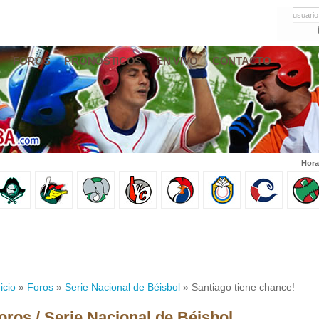
usuario
FOROS
PRONÓSTICOS
EN VIVO
CONTACTO
Hora
icio
»
Foros
»
Serie Nacional de Béisbol
» Santiago tiene chance!
oros / Serie Nacional de Béisbol