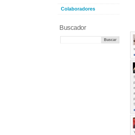
Colaboradores
Buscador
s
p
e
S
Y