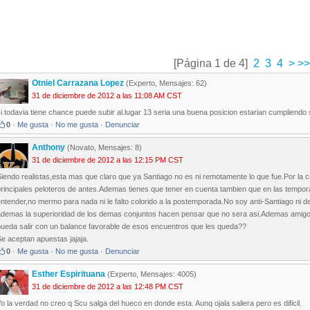
[Página 1 de 4]
2
3
4
>
>>
Otniel Carrazana Lopez
(Experto, Mensajes: 62)
31 de diciembre de 2012 a las 11:08 AM CST
i todavia tiene chance puede subir al.lugar 13 seria una buena posicion estarian cumpliendo suv
0
·
Me gusta
·
No me gusta
·
Denunciar
Anthony
(Novato, Mensajes: 8)
31 de diciembre de 2012 a las 12:15 PM CST
Siendo realistas,esta mas que claro que ya Santiago no es ni remotamente lo que fue.Por la
rincipales peloteros de antes.Ademas tienes que tener en cuenta tambien que en las tempora
ntender,no mermo para nada ni le falto colorido a la postemporada.No soy anti-Santiago ni de
ademas la superioridad de los demas conjuntos hacen pensar que no sera asi.Ademas ami
pueda salir con un balance favorable de esos encuentros que les queda??
e aceptan apuestas jajaja.
0
·
Me gusta
·
No me gusta
·
Denunciar
Esther Espirituana
(Experto, Mensajes: 4005)
31 de diciembre de 2012 a las 12:48 PM CST
o la verdad no creo q Scu salga del hueco en donde esta. Aunq ojala saliera pero es dificil.