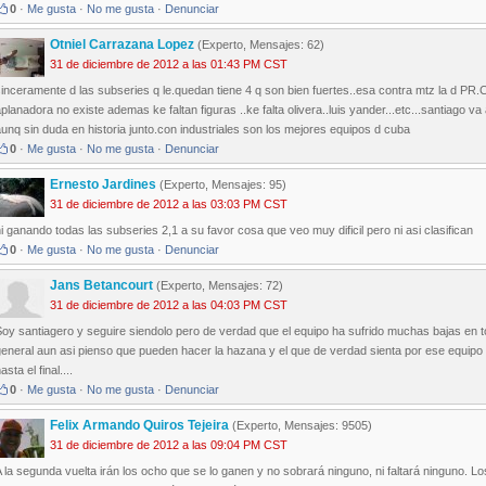
0
·
Me gusta
·
No me gusta
·
Denunciar
Otniel Carrazana Lopez
(Experto, Mensajes: 62)
31 de diciembre de 2012 a las 01:43 PM CST
inceramente d las subseries q le.quedan tiene 4 q son bien fuertes..esa contra mtz la d PR.CF
planadora no existe ademas ke faltan figuras ..ke falta olivera..luis yander...etc...santiago v
unq sin duda en historia junto.con industriales son los mejores equipos d cuba
0
·
Me gusta
·
No me gusta
·
Denunciar
Ernesto Jardines
(Experto, Mensajes: 95)
31 de diciembre de 2012 a las 03:03 PM CST
i ganando todas las subseries 2,1 a su favor cosa que veo muy dificil pero ni asi clasifican
0
·
Me gusta
·
No me gusta
·
Denunciar
Jans Betancourt
(Experto, Mensajes: 72)
31 de diciembre de 2012 a las 04:03 PM CST
oy santiagero y seguire siendolo pero de verdad que el equipo ha sufrido muchas bajas en to
eneral aun asi pienso que pueden hacer la hazana y el que de verdad sienta por ese equipo 
asta el final....
0
·
Me gusta
·
No me gusta
·
Denunciar
Felix Armando Quiros Tejeira
(Experto, Mensajes: 9505)
31 de diciembre de 2012 a las 09:04 PM CST
 la segunda vuelta irán los ocho que se lo ganen y no sobrará ninguno, ni faltará ninguno. 