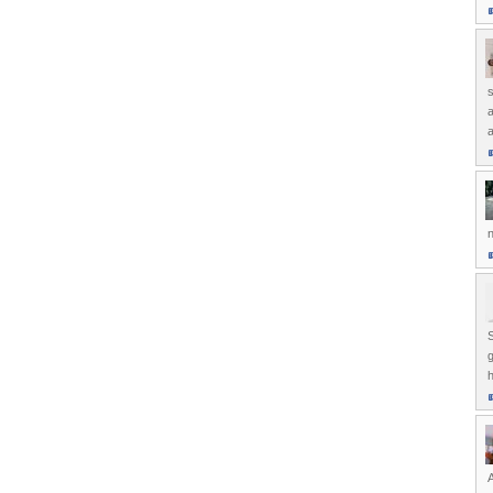
s
a
a
n
S
g
h
A