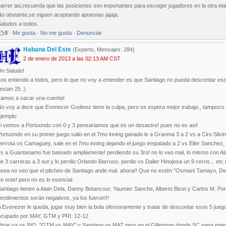
arrer asi,recuerda que las posiciones son importantes para escoger jugadores en la otra et
No obstante,se siguen aceptando apuestas jajaja.
Saludos a todos.
0
·
Me gusta
·
No me gusta
·
Denunciar
Habana Del Este
(Experto, Mensajes: 284)
2 de enero de 2013 a las 02:13 AM CST
Un Saludo!
os entiendo a todos, pero lo que no voy a entender es que Santiago no pueda descontar eso
estan 25 ;)
vamos a sacar una cuenta!
o voy a decir que Evenecer Godinez tiene la culpa, pero se espera mejor trabajo., tampoco 
jemplo:
si vemos a Portuondo con 0 y 3 pensariamos que es un desastre! pues no es asi!
ortuondo en su primer juego salio en el 7mo inning ganado le a Granma 3 a 2 vs a Ciro Silvin
errota vs Camaguey, sale en el 7mo inning dejando el juego empatado a 2 vs Elier Sanchez, l
s a Guantanamo fue bateado ampliamente! perdiendo su 3ro! no lo veo mal, lo mismo con Ala
e 3 carreras a 3 out y lo perdio Orlando Barroso. perdio vs Dalier Hinojosa un 9 ceros... etc 
osea no veo que el pitcheo de Santiago ande mal. ahora!! Que no estén "Osmani Tamayo, De
e note! pero no es lo esencial.
antiago tienen a Alain Dela, Danny Betancour, Yaumier Sanche, Alberto Bicet y Carlos M. Po
endimientos serán negativos, ya los fueron!!!
 Evenezer le queda, jugar muy bien la bola ofensivamente y tratar de descontar esos 5 juego
ocupado por MAY, GTM y PRI. 12-12
Pinar va vs IND, "GTM vs MAY" y Santiago vs MAT pero en el Gillermon donde SC gana mejo