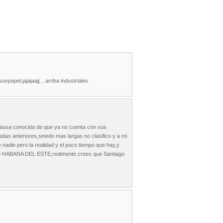
papel.jajajaajj....arriba industriales
 causa conocida de que ya no cuenta con sus
das anteriores,sinedo mas largas no clasifico y a mi
 nadie pero la realidad y el poco tiempo que hay,y
go HABANA DEL ESTE,realmente crees que Santiago