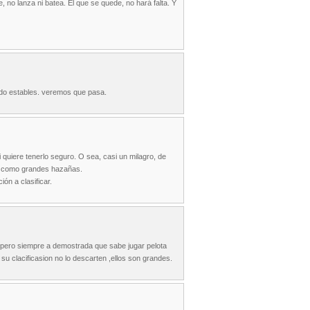
e, no lanza ni batea. El que se quede, no hará falta. Y
do estables. veremos que pasa.
 quiere tenerlo seguro. O sea, casi un milagro, de
an como grandes hazañas.
ón a clasificar.
 pero siempre a demostrada que sabe jugar pelota
su clacificasion no lo descarten ,ellos son grandes.