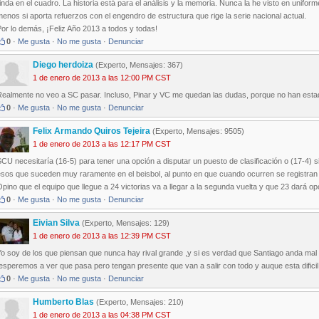
inda en el cuadro. La historia está para el análisis y la memoria. Nunca la he visto en uniform
enos si aporta refuerzos con el engendro de estructura que rige la serie nacional actual.
or lo demás, ¡Feliz Año 2013 a todos y todas!
0
·
Me gusta
·
No me gusta
·
Denunciar
Diego herdoiza
(Experto, Mensajes: 367)
1 de enero de 2013 a las 12:00 PM CST
Realmente no veo a SC pasar. Incluso, Pinar y VC me quedan las dudas, porque no han esta
0
·
Me gusta
·
No me gusta
·
Denunciar
Felix Armando Quiros Tejeira
(Experto, Mensajes: 9505)
1 de enero de 2013 a las 12:17 PM CST
CU necesitaría (16-5) para tener una opción a disputar un puesto de clasificación o (17-4) si
esos que suceden muy raramente en el beisbol, al punto en que cuando ocurren se registr
pino que el equipo que llegue a 24 victorias va a llegar a la segunda vuelta y que 23 dará opci
0
·
Me gusta
·
No me gusta
·
Denunciar
Eivian Silva
(Experto, Mensajes: 129)
1 de enero de 2013 a las 12:39 PM CST
Yo soy de los que piensan que nunca hay rival grande ,y si es verdad que Santiago anda mal
esperemos a ver que pasa pero tengan presente que van a salir con todo y auque esta dificil 
0
·
Me gusta
·
No me gusta
·
Denunciar
Humberto Blas
(Experto, Mensajes: 210)
1 de enero de 2013 a las 04:38 PM CST