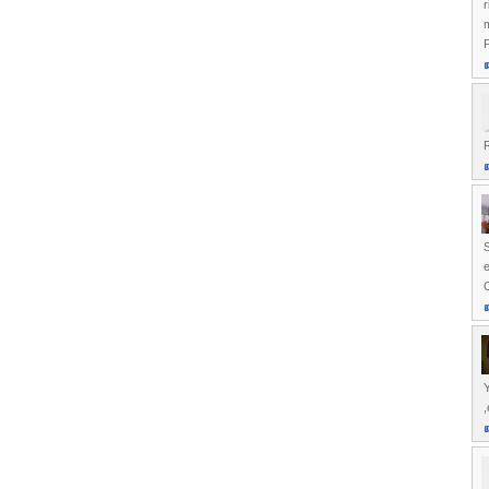
r
m
P
S
O
,