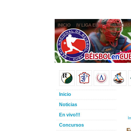
INICIO
IV LIGA ELITE
NOTICIAS
Inicio
Noticias
En vivo!!!
In
Concursos
F