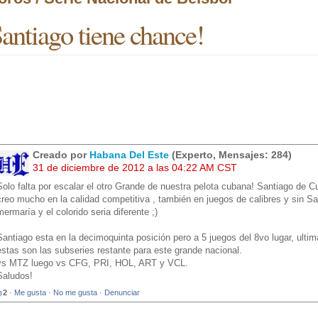
antiago tiene chance!
Creado por
Habana Del Este
(Experto, Mensajes: 284)
31 de diciembre de 2012 a las 04:22 AM CST
Solo falta por escalar el otro Grande de nuestra pelota cubana! Santiago de C
creo mucho en la calidad competitiva , también en juegos de calibres y sin San
mermaría y el colorido seria diferente ;)
Santiago esta en la decimoquinta posición pero a 5 juegos del 8vo lugar, ultim
estas son las subseries restante para este grande nacional.
vs MTZ luego vs CFG, PRI, HOL, ART y VCL.
Saludos!
2
·
Me gusta
·
No me gusta
·
Denunciar