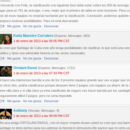
oncuerdo con Felix, la clasificación a la siguiente fase debe estar sobre los 500 de averag
ugar para un 761 de average, o sea, mejor que el primero de tabla en este momento. Para co
os de esos equipos no estarían luchando por la clasificación. Conclusión, podemos quitarle e
ampoco tuvieran posibilidades. Para mi está descartado.
0
·
Me gusta
·
No me gusta
·
Denunciar
Katia Maestre Carralero
(Experto, Mensajes: 663)
1 de enero de 2013 a las 05:05 PM CST
o creo que Santiago de Cuba este año tenga posibilidades de clasificar, lo que será una v
úblico y tiene una admirable historia en las series nacionales.
0
·
Me gusta
·
No me gusta
·
Denunciar
Ortolani Raoul
(Experto, Mensajes: 1721)
1 de enero de 2013 a las 07:34 PM CST
Si hace una clamorosa barrida a uno de los 3 proximo equipos grande que vas a jugar que s
os otros dos, podria clasificarse porque despues tiene 2 juegos con equipos ya afuers de la 
iene villa clara y si villa clara ya esta clasificado de seguro vas hacer barrida por los san
eguramente dificil 3 juegos, pero no seria imposible.
0
·
Me gusta
·
No me gusta
·
Denunciar
Anthony
(Novato, Mensajes: 8)
1 de enero de 2013 a las 08:09 PM CST
Ven aca amigo ORTOLANI RAOUL, con el mayor respeto.Acaso usted se cree que una barrida 
antiago no tiene picheo para eso,ademas la historia lo demuestra.Me parece que ni como uste