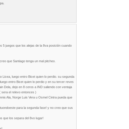
apa.
s 5 juegos que los alejas de la 8va posición cuando
creo que Santiago tenga un mal pitcheo.
o Licea, luego entro Bicet quien lo perdio. su segunda
uego entro Bicet quien lo perdio y en su tercer reves
in Dela, dejo en 8 ceros a IND saliendo con ventaja
( sera el relevo entonces )
nnis Ala, Norge Luis Vera u Osmel Cintra pueda que
rtuondoeste para la segunda fase! y no creo que sus
s que los separa del 8vo lugar!
r!