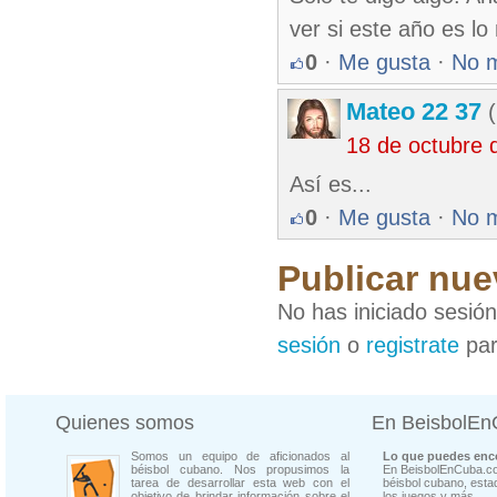
ver si este año es l
0
·
Me gusta
·
No 
Mateo 22 37
(
18 de octubre 
Así es...
0
·
Me gusta
·
No 
Publicar nue
No has iniciado sesió
sesión
o
registrate
par
Quienes somos
En BeisbolE
Somos un equipo de aficionados al
Lo que puedes enco
béisbol cubano. Nos propusimos la
En BeisbolEnCuba.co
tarea de desarrollar esta web con el
béisbol cubano, estad
objetivo de brindar información sobre el
los juegos y más...