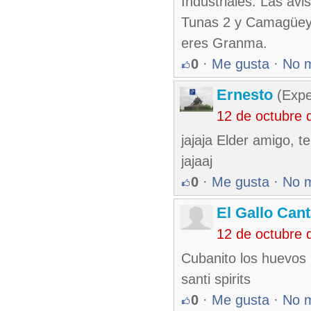
Industriales. Las avi
Tunas 2 y Camagüey 2
eres Granma.
0
·
Me gusta
·
No 
Ernesto
(Expe
12 de octubre 
jajaja Elder amigo, t
jajaaj
0
·
Me gusta
·
No 
El Gallo Can
12 de octubre 
Cubanito los huevos
santi spirits
0
·
Me gusta
·
No 