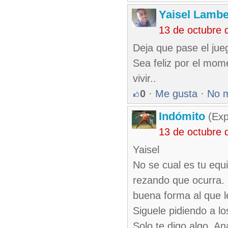
Yaisel Lambe
13 de octubre 
Deja que pase el jue
Sea feliz por el mom
vivir..
0
·
Me gusta
·
No 
Indómito
(Exp
13 de octubre 
Yaisel
No se cual es tu equ
rezando que ocurra. 
buena forma al que le
Siguele pidiendo a lo
Solo te digo algo. A