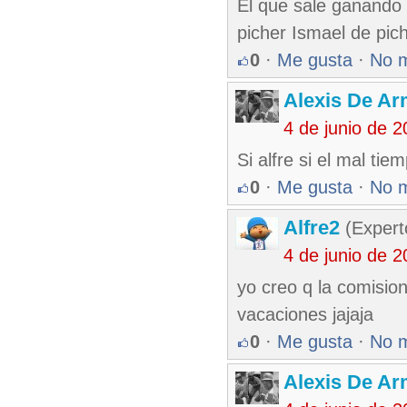
El que sale ganando 
picher Ismael de pich
0
·
Me gusta
·
No 
Alexis De A
4 de junio de 
Si alfre si el mal tie
0
·
Me gusta
·
No 
Alfre2
(Expert
4 de junio de 
yo creo q la comision
vacaciones jajaja
0
·
Me gusta
·
No 
Alexis De A