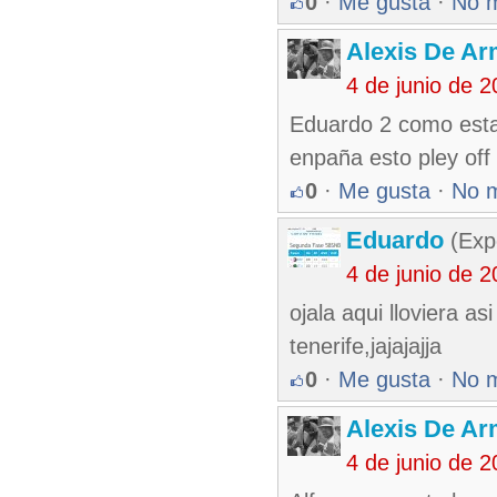
0
·
Me gusta
·
No 
Alexis De A
4 de junio de 
Eduardo 2 como esta 
enpaña esto pley off
0
·
Me gusta
·
No 
Eduardo
(Exp
4 de junio de 
ojala aqui lloviera a
tenerife,jajajajja
0
·
Me gusta
·
No 
Alexis De A
4 de junio de 