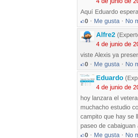
4 de junio de 
Aquí Eduardo esperan
0
·
Me gusta
·
No 
Alfre2
(Expert
4 de junio de 
viste Alexis ya pres
0
·
Me gusta
·
No 
Eduardo
(Exp
4 de junio de 
hoy lanzara el veter
muchacho estudio co
campito que hay se 
paseo de cabaiguan a 
0
·
Me gusta
·
No 