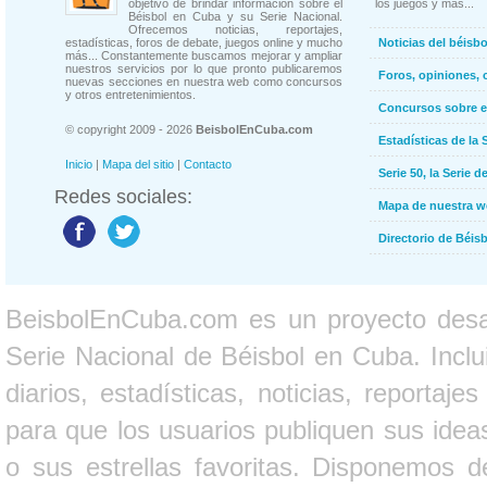
objetivo de brindar información sobre el
los juegos y más...
Béisbol en Cuba y su Serie Nacional.
Ofrecemos noticias, reportajes,
estadísticas, foros de debate, juegos online y mucho
Noticias del béisb
más... Constantemente buscamos mejorar y ampliar
nuestros servicios por lo que pronto publicaremos
Foros, opiniones, 
nuevas secciones en nuestra web como concursos
y otros entretenimientos.
Concursos sobre e
© copyright 2009 - 2026
BeisbolEnCuba.com
Estadísticas de la 
Inicio
|
Mapa del sitio
|
Contacto
Serie 50, la Serie d
Redes sociales:
Mapa de nuestra 
Directorio de Béi
BeisbolEnCuba.com es un proyecto desarr
Serie Nacional de Béisbol en Cuba. Inclui
diarios, estadísticas, noticias, report
para que los usuarios publiquen sus ideas
o sus estrellas favoritas. Disponemos d