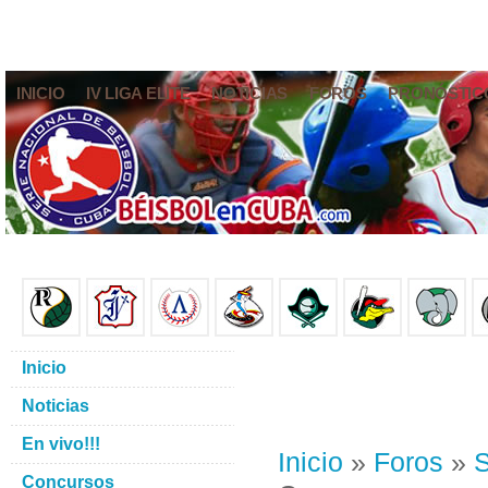
INICIO
IV LIGA ELITE
NOTICIAS
FOROS
PRONÓSTIC
Inicio
Noticias
En vivo!!!
Inicio
»
Foros
»
S
Concursos