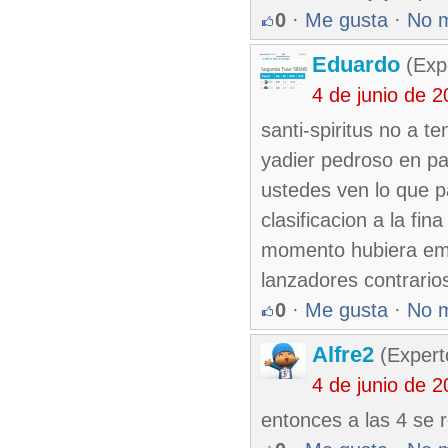
0
·
Me gusta
·
No 
Eduardo
(Exp
4 de junio de 
santi-spiritus no a t
yadier pedroso en p
ustedes ven lo que p
clasificacion a la f
momento hubiera empe
lanzadores contrario
0
·
Me gusta
·
No 
Alfre2
(Expert
4 de junio de 
entonces a las 4 se r