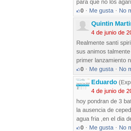
para que no los agarr
0
·
Me gusta
·
No 
Quintin Mart
4 de junio de 
Realmente santi spir
sus animos talmente p
primer lanzamiento 
0
·
Me gusta
·
No 
Eduardo
(Exp
4 de junio de 
hoy pondran de 3 bat
la ausencia de ceped
agua fria ,en el dia 
0
·
Me gusta
·
No 