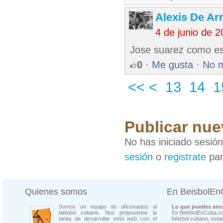
Alexis De A
4 de junio de 
Jose suarez como est
0
·
Me gusta
·
No 
<<
<
13
14
1
Publicar nue
No has iniciado sesió
sesión
o
registrate
par
Quienes somos
En BeisbolE
Somos un equipo de aficionados al
Lo que puedes enco
béisbol cubano. Nos propusimos la
En BeisbolEnCuba.co
tarea de desarrollar esta web con el
béisbol cubano, estad