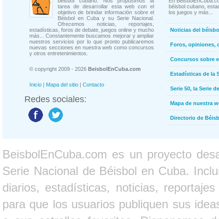
béisbol cubano. Nos propusimos la
En BeisbolEnCuba.co
tarea de desarrollar esta web con el
béisbol cubano, estad
objetivo de brindar información sobre el
los juegos y más...
Béisbol en Cuba y su Serie Nacional.
Ofrecemos noticias, reportajes,
estadísticas, foros de debate, juegos online y mucho
Noticias del béisb
más... Constantemente buscamos mejorar y ampliar
nuestros servicios por lo que pronto publicaremos
Foros, opiniones, 
nuevas secciones en nuestra web como concursos
y otros entretenimientos.
Concursos sobre e
© copyright 2009 - 2026
BeisbolEnCuba.com
Estadísticas de la 
Inicio
|
Mapa del sitio
|
Contacto
Serie 50, la Serie d
Redes sociales:
Mapa de nuestra 
Directorio de Béi
BeisbolEnCuba.com es un proyecto desarr
Serie Nacional de Béisbol en Cuba. Inclui
diarios, estadísticas, noticias, report
para que los usuarios publiquen sus ideas