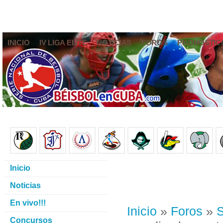
INICIO
IV LIGA ELITE
NOTICIAS
FOROS
PRONÓSTIC
Inicio
Noticias
En vivo!!!
Inicio
»
Foros
»
S
Concursos