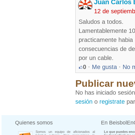
Juan Carlos 
12 de septiem
Saludos a todos.
Lamentablemente 10 
practicamente habia 
consecuencias de der
por un cable.
0
·
Me gusta
·
No 
Publicar nue
No has iniciado sesió
sesión
o
registrate
par
Quienes somos
En BeisbolE
Somos un equipo de aficionados al
Lo que puedes enco