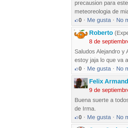
precausion para este
meteoreologia de miam
0
·
Me gusta
·
No 
Roberto
(Exp
8 de septiembr
Saludos Alejandro y 
estoy jaja lo que va
0
·
Me gusta
·
No 
Felix Armand
9 de septiembr
Buena suerte a todos
de Irma.
0
·
Me gusta
·
No 