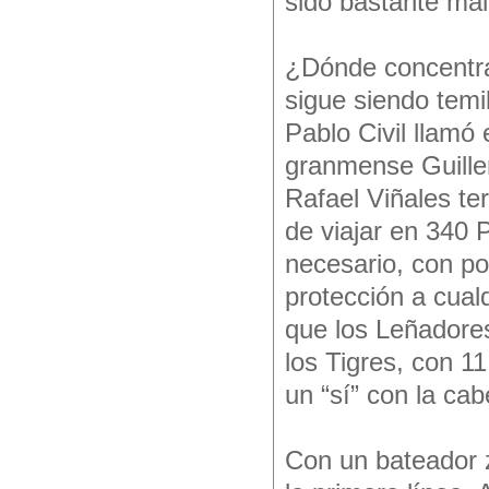
sido bastante ma
¿Dónde concentra
sigue siendo temi
Pablo Civil llamó e
granmense Guille
Rafael Viñales t
de viajar en 340 P
necesario, con pod
protección a cualq
que los Leñadores
los Tigres, con 1
un “sí” con la cab
Con un bateador 