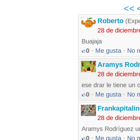
<<
Roberto
(Exp
28 de diciembr
Buajaja
0
·
Me gusta
·
No 
Aramys Rodr
28 de diciembr
ese drar le tiene un 
0
·
Me gusta
·
No 
Frankapitali
28 de diciembr
Aramys Rodríguez un
0
·
Me gusta
·
No 