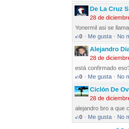
De La Cruz S
28 de diciembr
Yonermil asi se llam
0
·
Me gusta
·
No 
Alejandro Dí
28 de diciembr
está confirmado eso
0
·
Me gusta
·
No 
Ciclón De O
28 de diciembr
alejandro bro a que 
0
·
Me gusta
·
No 