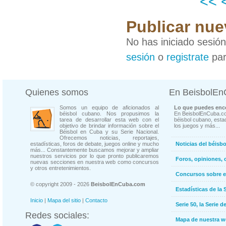
<<
Publicar nue
No has iniciado sesió
sesión
o
registrate
par
Quienes somos
En BeisbolE
Somos un equipo de aficionados al
Lo que puedes enco
béisbol cubano. Nos propusimos la
En BeisbolEnCuba.co
tarea de desarrollar esta web con el
béisbol cubano, estad
objetivo de brindar información sobre el
los juegos y más...
Béisbol en Cuba y su Serie Nacional.
Ofrecemos noticias, reportajes,
estadísticas, foros de debate, juegos online y mucho
Noticias del béisb
más... Constantemente buscamos mejorar y ampliar
nuestros servicios por lo que pronto publicaremos
Foros, opiniones, 
nuevas secciones en nuestra web como concursos
y otros entretenimientos.
Concursos sobre e
© copyright 2009 - 2026
BeisbolEnCuba.com
Estadísticas de la 
Inicio
|
Mapa del sitio
|
Contacto
Serie 50, la Serie d
Redes sociales:
Mapa de nuestra 