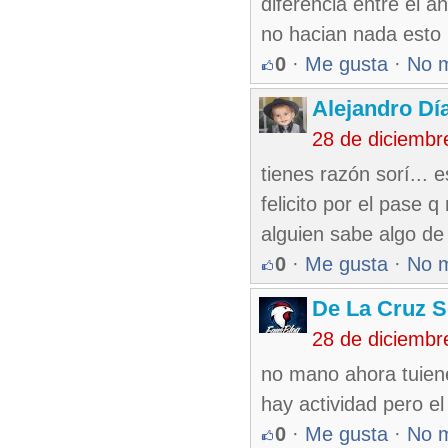
diferencia entre el a
no hacian nada esto p
0
·
Me gusta
·
No 
Alejandro Dí
28 de diciembr
tienes razón sorí... 
felicito por el pase 
alguien sabe algo d
0
·
Me gusta
·
No 
De La Cruz S
28 de diciembr
no mano ahora tuien
hay actividad pero el
0
·
Me gusta
·
No 