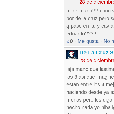
28 de diciembr
frank mano!!!! coño v
por de la cruz pero s
q pase en ltu y cav 
eduardo????
0
·
Me gusta
·
No 
De La Cruz S
28 de diciembr
jaja mano que lasti
los 8 asi que imagin
estan entre los 4 me
haciendo desde ya a
menos pero les digo 
hecho nada yo hiba i