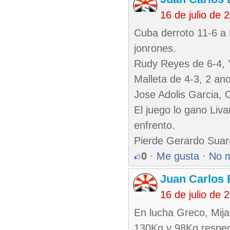
16 de julio de
Cuba derroto 11-6 a 
jonrones.
Rudy Reyes de 6-4, Y
Malleta de 4-3, 2 an
Jose Adolis Garcia,
El juego lo gano Liva
enfrento.
Pierde Gerardo Suar
0
·
Me gusta
·
No 
Juan Carlos 
16 de julio de
En lucha Greco, Mija
130Kg y 98Kg respec