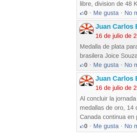
libre, division de 48
0
·
Me gusta
·
No 
Juan Carlos 
16 de julio de
Medalla de plata para
brasilera Joice Souz
0
·
Me gusta
·
No 
Juan Carlos 
16 de julio de
Al concluir la jornad
medallas de oro, 14 
Canada continua en p
0
·
Me gusta
·
No 