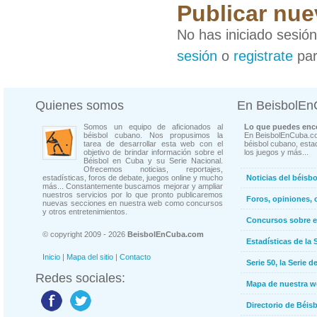
Publicar nue
No has iniciado sesió
sesión
o
registrate
par
Quienes somos
En BeisbolE
Somos un equipo de aficionados al
Lo que puedes enco
béisbol cubano. Nos propusimos la
En BeisbolEnCuba.co
tarea de desarrollar esta web con el
béisbol cubano, estad
objetivo de brindar información sobre el
los juegos y más...
Béisbol en Cuba y su Serie Nacional.
Ofrecemos noticias, reportajes,
estadísticas, foros de debate, juegos online y mucho
Noticias del béisb
más... Constantemente buscamos mejorar y ampliar
nuestros servicios por lo que pronto publicaremos
Foros, opiniones, 
nuevas secciones en nuestra web como concursos
y otros entretenimientos.
Concursos sobre e
© copyright 2009 - 2026
BeisbolEnCuba.com
Estadísticas de la 
Inicio
|
Mapa del sitio
|
Contacto
Serie 50, la Serie d
Redes sociales:
Mapa de nuestra 
Directorio de Béi