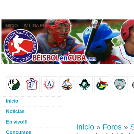
INICIO
IV LIGA ELITE
NOTICIAS
FOROS
PRONÓSTIC
Inicio
Noticias
En vivo!!!
Inicio
»
Foros
»
S
Concursos