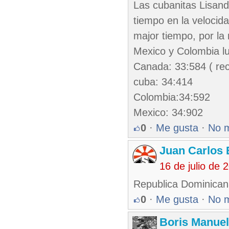
Las cubanitas Lisand
tiempo en la velocid
major tiempo, por la
Mexico y Colombia lu
Canada: 33:584 ( re
cuba: 34:414
Colombia:34:592
Mexico: 34:902
0
·
Me gusta
·
No 
Juan Carlos 
16 de julio de
Republica Dominicana
0
·
Me gusta
·
No 
Boris Manue