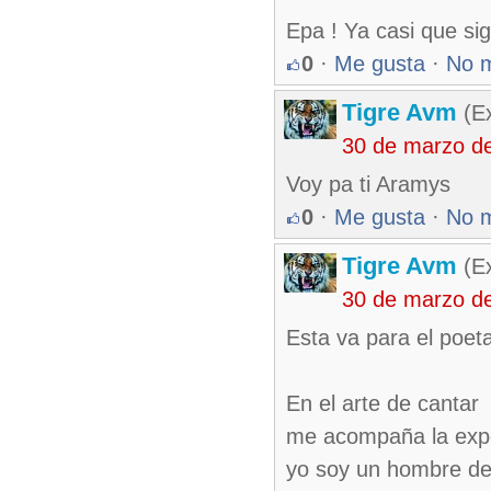
Epa ! Ya casi que sigu
0
·
Me gusta
·
No 
Tigre Avm
(Ex
30 de marzo d
Voy pa ti Aramys
0
·
Me gusta
·
No 
Tigre Avm
(Ex
30 de marzo d
Esta va para el poet
En el arte de cantar
me acompaña la expe
yo soy un hombre de