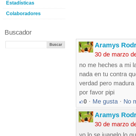
Estadísticas
Colaboradores
Buscador
Aramys Rodr
30 de marzo d
no me heches a mi la
nada en tu contra qu
verdad pero madura 
por favor pipi
0
·
Me gusta
·
No 
Aramys Rodr
30 de marzo d
yo lo se juanelo lo 