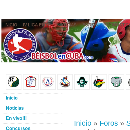
INICIO
IV LIGA ELITE
NOTICIAS
FOROS
PRONÓSTIC
Inicio
Noticias
En vivo!!!
Inicio
»
Foros
»
S
Concursos