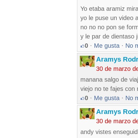
Yo etaba aramiz mira
yo le puse un video a 
no no no pon se formo
y le par de dientaso jiji
0
·
Me gusta
·
No 
Aramys Rodr
30 de marzo d
manana salgo de viaj
viejo no te fajes con
0
·
Me gusta
·
No 
Aramys Rodr
30 de marzo d
andy vistes enseguid