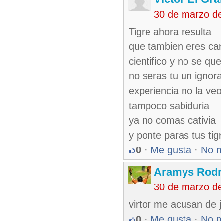
30 de marzo d
Tigre ahora resulta
que tambien eres ca
cientifico y no se qu
no seras tu un ignor
experiencia no la ve
tampoco sabiduria
ya no comas cativia
y ponte paras tus tig
0
·
Me gusta
·
No 
Aramys Rodr
30 de marzo d
virtor me acusan de j
0
·
Me gusta
·
No 