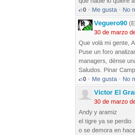
que nadie lo quiere a
0
·
Me gusta
·
No 
Veguero90
(E
30 de marzo d
Que volá mi gente, A
Puse un foro analiza
managers, dénse una v
Saludos. Pinar Camp
0
·
Me gusta
·
No 
Victor El Gr
30 de marzo d
Andy y aramiz
el tigre ya se perdio
o se demora en hace