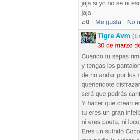
jaja si yo no se ni e
jaja
0
·
Me gusta
·
No 
Tigre Avm
(Ex
30 de marzo d
Cuando tu sepas rim
y tengas los pantalo
de no andar por los 
queriendote disfraza
será que podrás can
Y hacer que crean en
tu eres un gran infelí
ni eres poeta, ni loco
Eres un sufrido Coco