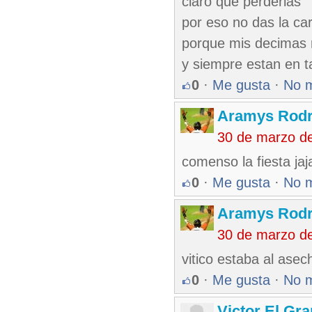
claro que perderias
por eso no das la ca
porque mis decimas 
y siempre estan en ta
0
·
Me gusta
·
No 
Aramys Rodr
30 de marzo d
comenso la fiesta jaj
0
·
Me gusta
·
No 
Aramys Rodr
30 de marzo d
vitico estaba al asec
0
·
Me gusta
·
No 
Victor El Gr