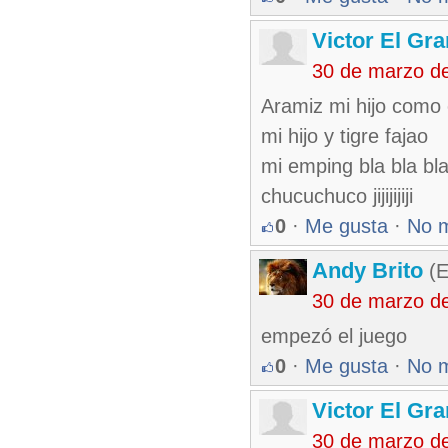
Victor El Gr
30 de marzo d
Aramiz mi hijo como 
mi hijo y tigre fajao
mi emping bla bla bl
chucuchuco jijijijiji
0
·
Me gusta
·
No 
Andy Brito
(E
30 de marzo d
empezó el juego
0
·
Me gusta
·
No 
Victor El Gr
30 de marzo d