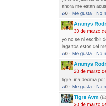
ahora me estan acusa
0
·
Me gusta
·
No 
Aramys Rodr
30 de marzo d
yo no se ni escribir 
lagartos estos del m
0
·
Me gusta
·
No 
Aramys Rodr
30 de marzo d
tigre una decima por 
0
·
Me gusta
·
No 
Tigre Avm
(Ex
30 de marzo d