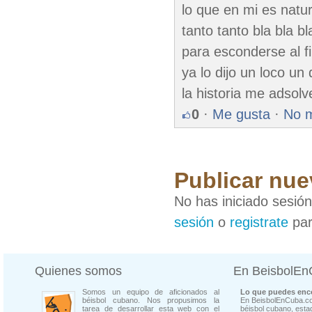
lo que en mi es natur
tanto tanto bla bla bl
para esconderse al fi
ya lo dijo un loco un 
la historia me adsolv
0
·
Me gusta
·
No 
Publicar nue
No has iniciado sesió
sesión
o
registrate
par
Quienes somos
En BeisbolE
Somos un equipo de aficionados al
Lo que puedes enco
béisbol cubano. Nos propusimos la
En BeisbolEnCuba.co
tarea de desarrollar esta web con el
béisbol cubano, estad