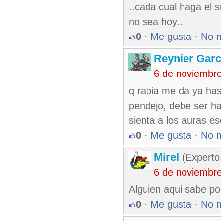
..cada cual haga el s
no sea hoy...
0
·
Me gusta
·
No 
Reynier Garc
6 de noviembr
q rabia me da ya hast
pendejo, debe ser ha
sienta a los auras e
0
·
Me gusta
·
No 
Mirel
(Experto
6 de noviembr
Alguien aqui sabe po
0
·
Me gusta
·
No 