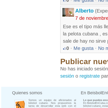
0
·
Me gusta
·
No 
Alberto
(Exper
7 de noviembr
Ese es el tipo más l
la pelota cubana , es
sale de hay no sirve
0
·
Me gusta
·
No 
Publicar nue
No has iniciado sesió
sesión
o
registrate
par
Quienes somos
En BeisbolE
Somos un equipo de aficionados al
Lo que puedes enco
béisbol cubano. Nos propusimos la
En BeisbolEnCuba.co
tarea de desarrollar esta web con el
béisbol cubano, estad