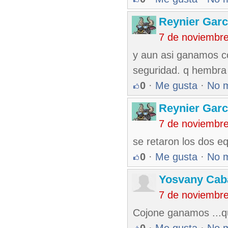
Reynier Garc
7 de noviembr
y aun asi ganamos co
seguridad. q hembra 
0
·
Me gusta
·
No 
Reynier Garc
7 de noviembr
se retaron los dos e
0
·
Me gusta
·
No 
Yosvany Caba
7 de noviembr
Cojone ganamos ...qu