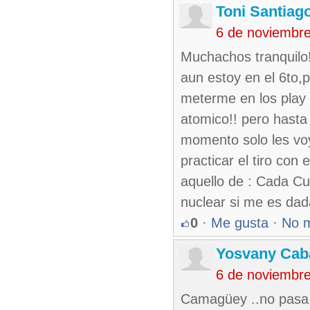
Toni Santiag
6 de noviembr
Muchachos tranquilo!
aun estoy en el 6to,
meterme en los play 
atomico!! pero hasta
momento solo les voy
practicar el tiro con
aquello de : Cada Cub
nuclear si me es dad
0
·
Me gusta
·
No 
Yosvany Caba
6 de noviembr
Camagüey ..no pasa 