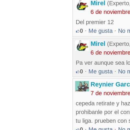
Mirel
(Experto
6 de noviembr
Del premier 12
0
·
Me gusta
·
No 
Mirel
(Experto
6 de noviembr
Pa ver aunque sea l
0
·
Me gusta
·
No 
Reynier Garc
7 de noviembr
cepeda retirate y hazl
prohibanle por el con
tu liga. prueben con 
0
·
Me gusta
·
No 