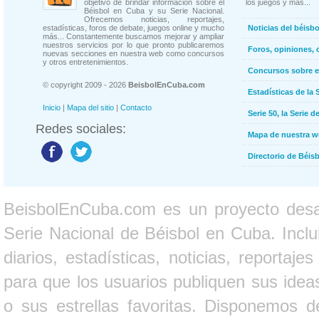
objetivo de brindar información sobre el
los juegos y más...
Béisbol en Cuba y su Serie Nacional.
Ofrecemos noticias, reportajes,
estadísticas, foros de debate, juegos online y mucho
Noticias del béisb
más... Constantemente buscamos mejorar y ampliar
nuestros servicios por lo que pronto publicaremos
Foros, opiniones, 
nuevas secciones en nuestra web como concursos
y otros entretenimientos.
Concursos sobre e
© copyright 2009 - 2026
BeisbolEnCuba.com
Estadísticas de la 
Inicio
|
Mapa del sitio
|
Contacto
Serie 50, la Serie d
Redes sociales:
Mapa de nuestra 
Directorio de Béi
BeisbolEnCuba.com es un proyecto desarr
Serie Nacional de Béisbol en Cuba. Inclui
diarios, estadísticas, noticias, report
para que los usuarios publiquen sus ideas
o sus estrellas favoritas. Disponemos d