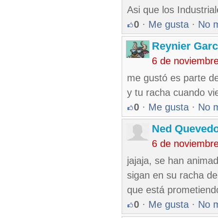
Asi que los Industria
0
·
Me gusta
·
No 
Reynier Garc
6 de noviembr
me gustó es parte de 
y tu racha cuando vien
0
·
Me gusta
·
No 
Ned Queved
6 de noviembr
jajaja, se han anima
sigan en su racha de
que está prometiend
0
·
Me gusta
·
No 