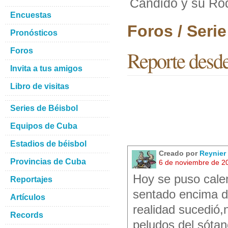
Cándido y su Ro
Encuestas
Foros / Seri
Pronósticos
Foros
Reporte desd
Invita a tus amigos
Libro de visitas
Series de Béisbol
Equipos de Cuba
Estadios de béisbol
Creado por
Reynier 
Provincias de Cuba
6 de noviembre de 2
Hoy se puso calen
Reportajes
sentado encima de
Artículos
realidad sucedió
Records
peludos del sótan