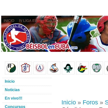
INICIO
IV LIGA ELITE
NOTICIAS
FOROS
PRONÓSTIC
Inicio
Noticias
En vivo!!!
Inicio
»
Foros
»
S
Concursos