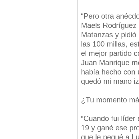
“Pero otra anécd
Maels Rodríguez 
Matanzas y pidió 
las 100 millas, e
el mejor partido 
Juan Manrique me f
había hecho con
quedó mi mano iz
¿Tu momento más
“Cuando fui líde
19 y gané ese pro
que le pegué a Lu