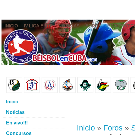
INICIO
IV LIGA ELITE
NOTICIAS
FOROS
PRONÓSTIC
Inicio
Noticias
En vivo!!!
Inicio
»
Foros
»
S
Concursos