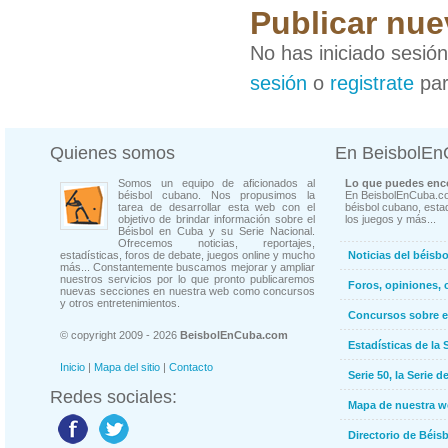
Publicar nue
No has iniciado sesió
sesión
o
registrate
par
Quienes somos
En BeisbolE
Somos un equipo de aficionados al
Lo que puedes enco
béisbol cubano. Nos propusimos la
En BeisbolEnCuba.co
tarea de desarrollar esta web con el
béisbol cubano, estad
objetivo de brindar información sobre el
los juegos y más...
Béisbol en Cuba y su Serie Nacional.
Ofrecemos noticias, reportajes,
estadísticas, foros de debate, juegos online y mucho
Noticias del béisb
más... Constantemente buscamos mejorar y ampliar
nuestros servicios por lo que pronto publicaremos
Foros, opiniones, 
nuevas secciones en nuestra web como concursos
y otros entretenimientos.
Concursos sobre e
© copyright 2009 - 2026
BeisbolEnCuba.com
Estadísticas de la 
Inicio
|
Mapa del sitio
|
Contacto
Serie 50, la Serie d
Redes sociales:
Mapa de nuestra 
Directorio de Béi