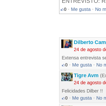
ENTREVISTO: Raf
0
·
Me gusta
·
No m
Dilberto Ca
24 de agosto 
Extensa entrevista se
0
·
Me gusta
·
No 
Tigre Avm
(Ex
24 de agosto 
Felicidades Dilber !!
0
·
Me gusta
·
No 