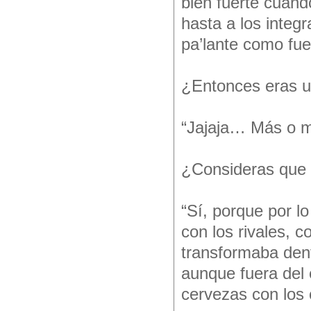
bien fuerte cuand
hasta a los integ
pa’lante como fu
¿Entonces eras u
“Jajaja… Más o m
¿Consideras que f
“Sí, porque por l
con los rivales, c
transformaba dent
aunque fuera del
cervezas con los 