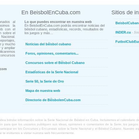
En BeisbolEnCuba.com
Sitios de i
onados al
Lo que puedes encontrar en nuestra web
BeisbolCuban
usimos la
En BeisbolEnCuba.com podrás encontrar noticias del
eb con el
béisbol cubano, estadísticas, records, resultados de
- Sit
INDER.cu
n sobre el
los juegos y más...
Nacional.
ortajes,
FutbolClubEu
ne y mucho
Noticias del béisbol cubano
 y ampliar
blicaremos
Foros, opiniones, comentarios...
concursos
Concursos sobre el Béisbol Cubano
.com
Estadísticas de la Serie Nacional
Serie 50, la Serie de Oro
Mapa de nuestra web
Directorio de BéisbolenCuba.com
a brindar información sobre la Serie Nacional de Béisbol en Cuba. Incluiremos el calendario de lo
 para que los usuarios publiquen sus ideas, opiniones o comentarios de la Serie, los juegos o
o participar en los Concursos y Encuestas sobre la Serie Nacional y el Béisbol Cubano. Nuestro 
ue te invitamos a visitar nuestra web frecuentemente.