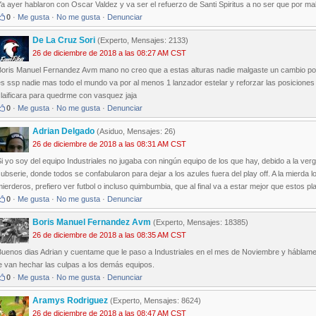
a ayer hablaron con Oscar Valdez y va ser el refuerzo de Santi Spiritus a no ser que por mal
0
·
Me gusta
·
No me gusta
·
Denunciar
De La Cruz Sori
(Experto, Mensajes: 2133)
26 de diciembre de 2018 a las 08:27 AM CST
Boris Manuel Fernandez Avm mano no creo que a estas alturas nadie malgaste un cambio por 
s ssp nadie mas todo el mundo va por al menos 1 lanzador estelar y reforzar las posiciones
laificara para quedrme con vasquez jaja
0
·
Me gusta
·
No me gusta
·
Denunciar
Adrian Delgado
(Asiduo, Mensajes: 26)
26 de diciembre de 2018 a las 08:31 AM CST
i yo soy del equipo Industriales no jugaba con ningún equipo de los que hay, debido a la v
ubserie, donde todos se confabularon para dejar a los azules fuera del play off. A la mierda
ierderos, prefiero ver futbol o incluso quimbumbia, que al final va a estar mejor que esto
0
·
Me gusta
·
No me gusta
·
Denunciar
Boris Manuel Fernandez Avm
(Experto, Mensajes: 18385)
26 de diciembre de 2018 a las 08:35 AM CST
Buenos dias Adrian y cuentame que le paso a Industriales en el mes de Noviembre y háblame 
e van hechar las culpas a los demás equipos.
0
·
Me gusta
·
No me gusta
·
Denunciar
Aramys Rodriguez
(Experto, Mensajes: 8624)
26 de diciembre de 2018 a las 08:47 AM CST