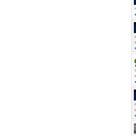
h
S
i