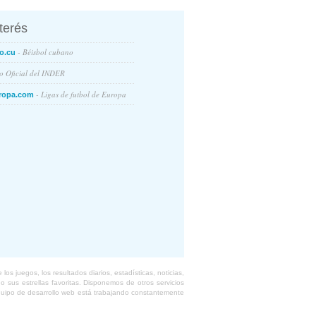
nterés
- Béisbol cubano
o.cu
io Oficial del INDER
- Ligas de futbol de Europa
ropa.com
s juegos, los resultados diarios, estadísticas, noticias,
 sus estrellas favoritas. Disponemos de otros servicios
equipo de desarrollo web está trabajando constantemente