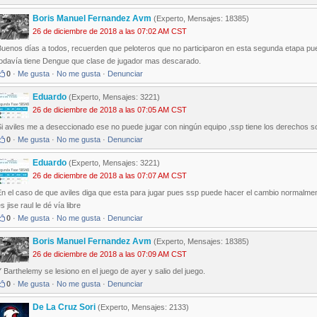
Boris Manuel Fernandez Avm
(Experto, Mensajes: 18385)
26 de diciembre de 2018 a las 07:02 AM CST
uenos días a todos, recuerden que peloteros que no participaron en esta segunda etapa pue
todavía tiene Dengue que clase de jugador mas descarado.
0
·
Me gusta
·
No me gusta
·
Denunciar
Eduardo
(Experto, Mensajes: 3221)
26 de diciembre de 2018 a las 07:05 AM CST
i aviles me a deseccionado ese no puede jugar con ningún equipo ,ssp tiene los derechos s
0
·
Me gusta
·
No me gusta
·
Denunciar
Eduardo
(Experto, Mensajes: 3221)
26 de diciembre de 2018 a las 07:07 AM CST
n el caso de que aviles diga que esta para jugar pues ssp puede hacer el cambio normalmen
s jise raul le dé vía libre
0
·
Me gusta
·
No me gusta
·
Denunciar
Boris Manuel Fernandez Avm
(Experto, Mensajes: 18385)
26 de diciembre de 2018 a las 07:09 AM CST
 Barthelemy se lesiono en el juego de ayer y salio del juego.
0
·
Me gusta
·
No me gusta
·
Denunciar
De La Cruz Sori
(Experto, Mensajes: 2133)