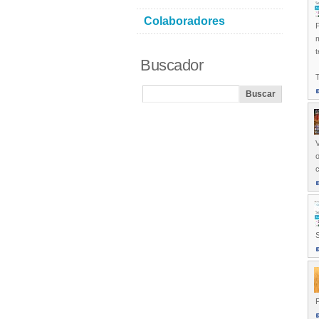
Colaboradores
P
t
Buscador
T
V
o
P