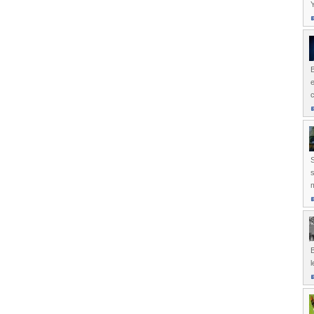
Y
e
c
S
s
m
l