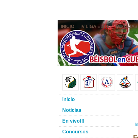
INICIO
IV LIGA ELITE
NOTICIAS
Inicio
Noticias
En vivo!!!
In
Concursos
F