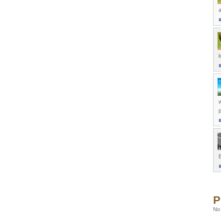
w
P
No 