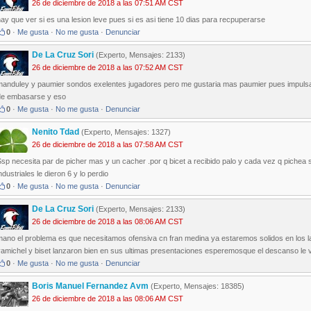
26 de diciembre de 2018 a las 07:51 AM CST
ay que ver si es una lesion leve pues si es asi tiene 10 dias para recpuperarse
0
·
Me gusta
·
No me gusta
·
Denunciar
De La Cruz Sori
(Experto, Mensajes: 2133)
26 de diciembre de 2018 a las 07:52 AM CST
manduley y paumier sondos exelentes jugadores pero me gustaria mas paumier pues impul
de embasarse y eso
0
·
Me gusta
·
No me gusta
·
Denunciar
Nenito Tdad
(Experto, Mensajes: 1327)
26 de diciembre de 2018 a las 07:58 AM CST
sp necesita par de picher mas y un cacher .por q bicet a recibido palo y cada vez q pichea s
ndustriales le dieron 6 y lo perdio
0
·
Me gusta
·
No me gusta
·
Denunciar
De La Cruz Sori
(Experto, Mensajes: 2133)
26 de diciembre de 2018 a las 08:06 AM CST
mano el problema es que necesitamos ofensiva cn fran medina ya estaremos solidos en los l
yamichel y biset lanzaron bien en sus ultimas presentaciones esperemosque el descanso le v
0
·
Me gusta
·
No me gusta
·
Denunciar
Boris Manuel Fernandez Avm
(Experto, Mensajes: 18385)
26 de diciembre de 2018 a las 08:06 AM CST