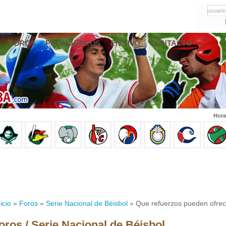
usuario
FOROS
PRONÓSTICOS
EN VIVO
CONTACTO
Hora
icio
»
Foros
»
Serie Nacional de Béisbol
» Que refuerzos pueden ofrec
oros / Serie Nacional de Béisbol