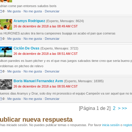
adrian come pan entonses saludos boris
0
·
Me gusta
·
No me gusta
·
Denunciar
Aramys Rodriguez
(Experto, Mensajes: 8624)
26 de diciembre de 2018 a las 08:49 AM CST
los HURONES azules tira tierra campeones buajaja se acabo el pan que comeras
0
·
Me gusta
·
No me gusta
·
Denunciar
Ciclón De Ovas
(Experto, Mensajes: 3722)
26 de diciembre de 2018 a las 08:51 AM CST
ilson paredes es buen pitcher y es el que mas juegos salvados tiene creo que seria bueno p
problemas en pitcheo de relevo
0
·
Me gusta
·
No me gusta
·
Denunciar
Boris Manuel Fernandez Avm
(Experto, Mensajes: 18385)
26 de diciembre de 2018 a las 08:55 AM CST
Buenos dias Aramys y Drar, solo doy mi pronostico el equipo Campeón va ser aquel que no 
0
·
Me gusta
·
No me gusta
·
Denunciar
[Página 1 de 2]
2
>
>>
ublicar nueva respuesta
has iniciado sesión. No puedes publicar temas o respuestas. Por favor
inicia sesión
o
regist