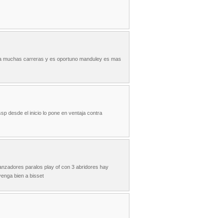
sa muchas carreras y es oportuno manduley es mas
sp desde el inicio lo pone en ventaja contra
anzadores paralos play of con 3 abridores hay
enga bien a bisset