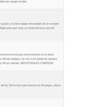
dad otro equipo lo pida.
gusto y el unico equipo necesitado de un receptor
 flojas para que veas yo estab deceoso que ind
ergonzosa escena que precensiamos en la ultima
 los demás equipos, no voy a ver pelota de equIpos
s play off sin colorido. INDUSTRIALES CAMPEÓN
de los 119 errores que hicieron en 90 juegos, ahora