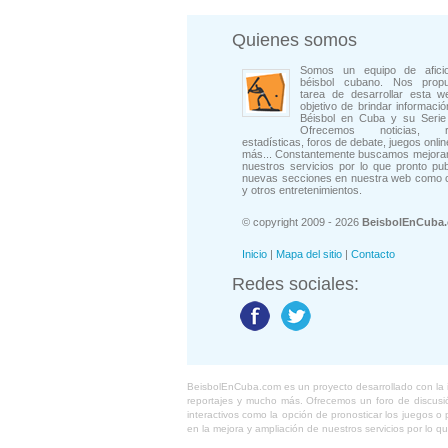
Quienes somos
Somos un equipo de afici
béisbol cubano. Nos prop
tarea de desarrollar esta w
objetivo de brindar informació
Béisbol en Cuba y su Serie 
Ofrecemos noticias, rep
estadísticas, foros de debate, juegos onli
más... Constantemente buscamos mejorar
nuestros servicios por lo que pronto pu
nuevas secciones en nuestra web como 
y otros entretenimientos.
© copyright 2009 - 2026
BeisbolEnCuba
Inicio
|
Mapa del sitio
|
Contacto
Redes sociales:
BeisbolEnCuba.com es un proyecto desarrollado con la ide
reportajes y mucho más. Ofrecemos un foro de discusión
interactivos como la opción de pronosticar los juegos 
en la mejora y ampliación de nuestros servicios por lo q