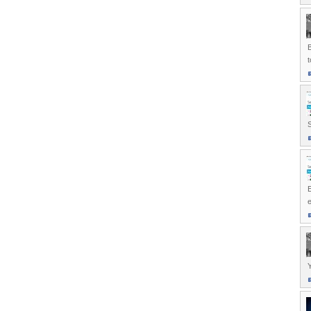
B
S
E
e
Y