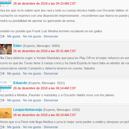
26 de diciembre de 2018 a las 04:10 AM CST
ara los que no lo saben ayer jise raul y todo su cuerpo técnico hablo con Oscarito Valdez el re
muchacho se expreso con una disposición impresionante , recordemos que Ibarra no puede ju
endrá su posibilidad de aportar su gamranito de arena .
ambién es posible que Frank Luis Medina termine recalando en los gallos
0
·
Me gusta
·
No me gusta
·
Denunciar
Elder
(Experto, Mensajes: 5084)
26 de diciembre de 2018 a las 05:31 AM CST
illa Clara debería coger a Yordan Manduley que para los Play Off es el mejor refuerzo en e
curre es que las Tunas tiene 3 campo corto y ha Santi Espíritu le hace falta un abridor de c
consecutivos siendo Campeón y debería tenerse en cuenta. Saludos
0
·
Me gusta
·
No me gusta
·
Denunciar
Eduardo
(Experto, Mensajes: 3221)
26 de diciembre de 2018 a las 06:14 AM CST
Ssp pedirá a Medina ,Paumier o manduley y a Oscarito Valdés esos son los planes
0
·
Me gusta
·
No me gusta
·
Denunciar
Leopardo/naranja
(Experto, Mensajes: 1520)
26 de diciembre de 2018 a las 06:18 AM CST
ienso que si a Paret nole llega Medina o yera lo mejor seria pedior a stailer.y despues un pich
0
·
Me gusta
·
No me gusta
·
Denunciar