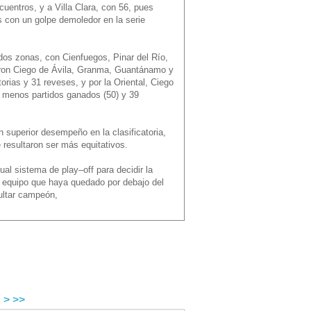
ncuentros, y a Villa Clara, con 56, pues
os con un golpe demoledor en la serie
 dos zonas, con Cienfuegos, Pinar del Río,
ieron Ciego de Ávila, Granma, Guantánamo y
orias y 31 reveses, y por la Oriental, Ciego
n menos partidos ganados (50) y 39
 superior desempeño en la clasificatoria,
 resultaron ser más equitativos.
ual sistema de play–off para decidir la
un equipo que haya quedado por debajo del
sultar campeón,
>
>>