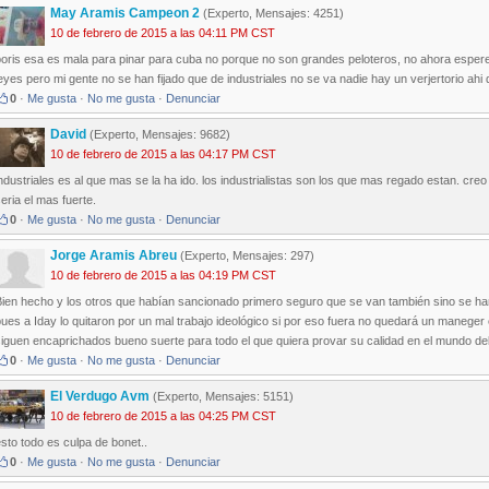
May Aramis Campeon 2
(Experto, Mensajes: 4251)
10 de febrero de 2015 a las 04:11 PM CST
boris esa es mala para pinar para cuba no porque no son grandes peloteros, no ahora esper
eyes pero mi gente no se han fijado que de industriales no se va nadie hay un verjertorio ah
0
·
Me gusta
·
No me gusta
·
Denunciar
David
(Experto, Mensajes: 9682)
10 de febrero de 2015 a las 04:17 PM CST
ndustriales es al que mas se la ha ido. los industrialistas son los que mas regado estan. creo
eria el mas fuerte.
0
·
Me gusta
·
No me gusta
·
Denunciar
Jorge Aramis Abreu
(Experto, Mensajes: 297)
10 de febrero de 2015 a las 04:19 PM CST
Bien hecho y los otros que habían sancionado primero seguro que se van también sino se ha
ues a Iday lo quitaron por un mal trabajo ideológico si por eso fuera no quedará un maneger
iguen encaprichados bueno suerte para todo el que quiera provar su calidad en el mundo del
0
·
Me gusta
·
No me gusta
·
Denunciar
El Verdugo Avm
(Experto, Mensajes: 5151)
10 de febrero de 2015 a las 04:25 PM CST
sto todo es culpa de bonet..
0
·
Me gusta
·
No me gusta
·
Denunciar