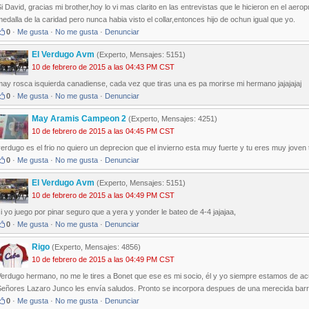
i David, gracias mi brother,hoy lo vi mas clarito en las entrevistas que le hicieron en el aer
edalla de la caridad pero nunca habia visto el collar,entonces hijo de ochun igual que yo.
0
·
Me gusta
·
No me gusta
·
Denunciar
El Verdugo Avm
(Experto, Mensajes: 5151)
10 de febrero de 2015 a las 04:43 PM CST
ay rosca isquierda canadiense, cada vez que tiras una es pa morirse mi hermano jajajajaj
0
·
Me gusta
·
No me gusta
·
Denunciar
May Aramis Campeon 2
(Experto, Mensajes: 4251)
10 de febrero de 2015 a las 04:45 PM CST
erdugo es el frio no quiero un deprecion que el invierno esta muy fuerte y tu eres muy joven 
0
·
Me gusta
·
No me gusta
·
Denunciar
El Verdugo Avm
(Experto, Mensajes: 5151)
10 de febrero de 2015 a las 04:49 PM CST
i yo juego por pinar seguro que a yera y yonder le bateo de 4-4 jajajaa,
0
·
Me gusta
·
No me gusta
·
Denunciar
Rigo
(Experto, Mensajes: 4856)
10 de febrero de 2015 a las 04:49 PM CST
erdugo hermano, no me le tires a Bonet que ese es mi socio, él y yo siempre estamos de acu
Señores Lazaro Junco les envía saludos. Pronto se incorpora despues de una merecida barr
0
·
Me gusta
·
No me gusta
·
Denunciar