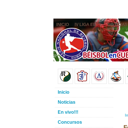
INICIO
IV LIGA ELITE
NOTICIAS
Inicio
Noticias
En vivo!!!
In
Concursos
F