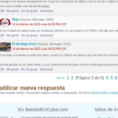
erdugo si yo estuve averiguando por ti aqui en montreal y me dijeron que tu no has cogido 
res como rodolfo solo bla bla bla jajajaj
0
·
Me gusta
·
No me gusta
·
Denunciar
Rigo
(Experto, Mensajes: 4856)
10 de febrero de 2015 a las 04:53 PM CST
No se rompan la cabeza que por matanzas pitcheo yo, ya cuadré con VM32 y me dijo que me 
0
·
Me gusta
·
No me gusta
·
Denunciar
El Verdugo Avm
(Experto, Mensajes: 5151)
10 de febrero de 2015 a las 04:53 PM CST
o se Rigo si cuando yo entro por aqui y están tu y Bonet me parece que me meti en el forum 
ye de lazarito no se sabe nada y si se confirma esto de pinar el sera el principal sospechos
0
·
Me gusta
·
No me gusta
·
Denunciar
<<
<
1
2
[Página 3 de 6]
4
5
6
ublicar nueva respuesta
has iniciado sesión. No puedes publicar temas o respuestas. Por favor
inicia sesión
o
regist
En BeisbolEnCuba.com
Sitios de i
onados al
Lo que puedes encontrar en nuestra web