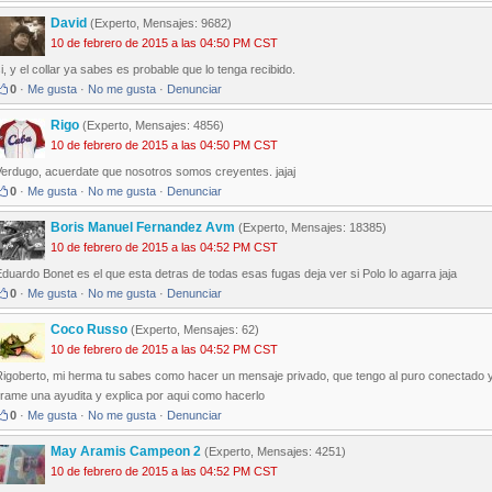
David
(Experto, Mensajes: 9682)
10 de febrero de 2015 a las 04:50 PM CST
i, y el collar ya sabes es probable que lo tenga recibido.
0
·
Me gusta
·
No me gusta
·
Denunciar
Rigo
(Experto, Mensajes: 4856)
10 de febrero de 2015 a las 04:50 PM CST
Verdugo, acuerdate que nosotros somos creyentes. jajaj
0
·
Me gusta
·
No me gusta
·
Denunciar
Boris Manuel Fernandez Avm
(Experto, Mensajes: 18385)
10 de febrero de 2015 a las 04:52 PM CST
duardo Bonet es el que esta detras de todas esas fugas deja ver si Polo lo agarra jaja
0
·
Me gusta
·
No me gusta
·
Denunciar
Coco Russo
(Experto, Mensajes: 62)
10 de febrero de 2015 a las 04:52 PM CST
Rigoberto, mi herma tu sabes como hacer un mensaje privado, que tengo al puro conectado y
irame una ayudita y explica por aqui como hacerlo
0
·
Me gusta
·
No me gusta
·
Denunciar
May Aramis Campeon 2
(Experto, Mensajes: 4251)
10 de febrero de 2015 a las 04:52 PM CST