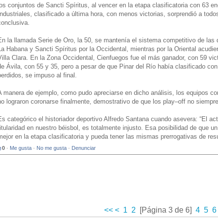
los conjuntos de Sancti Spíritus, al vencer en la etapa clasificatoria con 63 e
Industriales, clasificado a última hora, con menos victorias, sorprendió a tod
conclusiva.
En la llamada Serie de Oro, la 50, se mantenía el sistema competitivo de las
La Habana y Sancti Spíritus por la Occidental, mientras por la Oriental acud
Villa Clara. En la Zona Occidental, Cienfuegos fue el más ganador, con 59 vict
de Ávila, con 55 y 35, pero a pesar de que Pinar del Río había clasificado co
perdidos, se impuso al final.
A manera de ejemplo, como pudo apreciarse en dicho análisis, los equipos con
no lograron coronarse finalmente, demostrativo de que los play–off no siempre
Es categórico el historiador deportivo Alfredo Santana cuando asevera: “El act
titularidad en nuestro béisbol, es totalmente injusto. Esa posibilidad de que 
mejor en la etapa clasificatoria y pueda tener las mismas prerrogativas de re
0
·
Me gusta
·
No me gusta
·
Denunciar
<<
<
1
2
[Página 3 de 6]
4
5
6