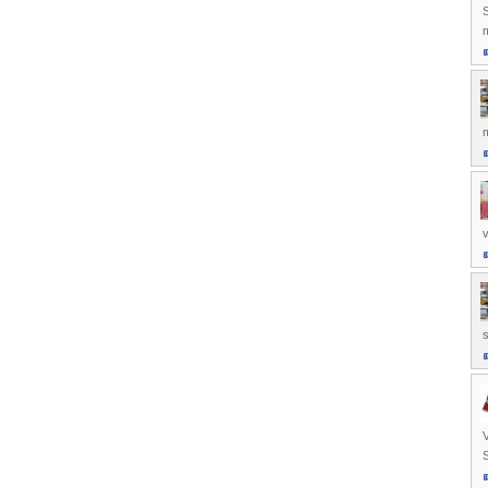
S
m
m
v
s
V