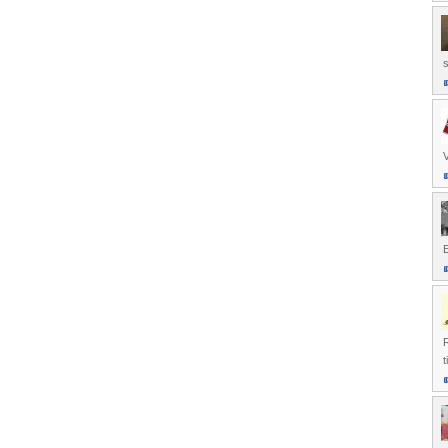
s
E
t