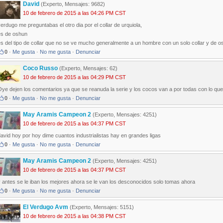
David
(Experto, Mensajes: 9682)
10 de febrero de 2015 a las 04:26 PM CST
erdugo me preguntabas el otro dia por el collar de urquiola,
es de oshun
s del tipo de collar que no se ve mucho generalmente a un hombre con un solo collar y de o
0
·
Me gusta
·
No me gusta
·
Denunciar
Coco Russo
(Experto, Mensajes: 62)
10 de febrero de 2015 a las 04:29 PM CST
Oye dejen los comentarios ya que se reanuda la serie y los cocos van a por todas con lo qu
0
·
Me gusta
·
No me gusta
·
Denunciar
May Aramis Campeon 2
(Experto, Mensajes: 4251)
10 de febrero de 2015 a las 04:37 PM CST
avid hoy por hoy dime cuantos industrialistas hay en grandes ligas
0
·
Me gusta
·
No me gusta
·
Denunciar
May Aramis Campeon 2
(Experto, Mensajes: 4251)
10 de febrero de 2015 a las 04:37 PM CST
 antes se le iban los mejores ahora se le van los desconocidos solo tomas ahora
0
·
Me gusta
·
No me gusta
·
Denunciar
El Verdugo Avm
(Experto, Mensajes: 5151)
10 de febrero de 2015 a las 04:38 PM CST