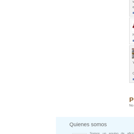
v
e
Y
O
P
No 
Quienes somos
Somos un equipo de afici