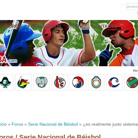
usuario
FOROS
PRONÓSTICOS
EN VIVO
CONTACTO
Ho
icio
»
Foros
»
Serie Nacional de Béisbol
» ¿es realmente justo sistema
oros / Serie Nacional de Béisbol