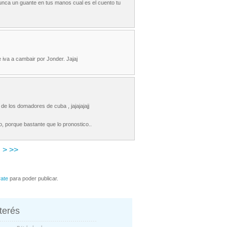
nunca un guante en tus manos cual es el cuento tu
iva a cambair por Jonder. Jajaj
de los domadores de cuba , jajajajajj
o, porque bastante que lo pronostico..
>
>>
rate
para poder publicar.
nterés