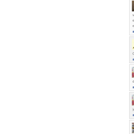
v
e
d
y