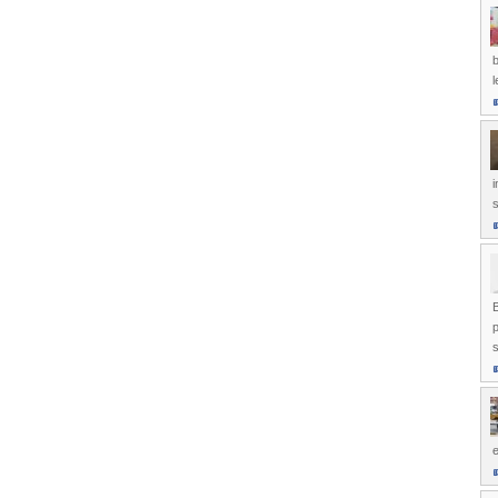
l
i
s
p
s
e