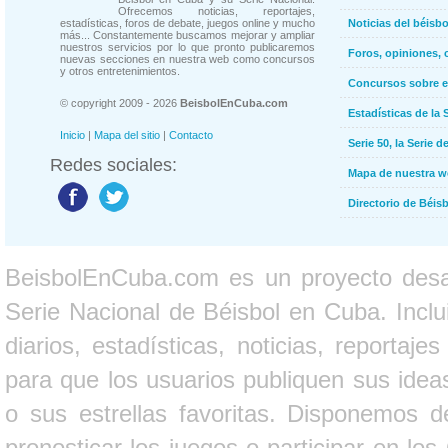
Ofrecemos noticias, reportajes,
estadísticas, foros de debate, juegos online y mucho
Noticias del béisb
más... Constantemente buscamos mejorar y ampliar
nuestros servicios por lo que pronto publicaremos
Foros, opiniones, 
nuevas secciones en nuestra web como concursos
y otros entretenimientos.
Concursos sobre e
© copyright 2009 - 2026
BeisbolEnCuba.com
Estadísticas de la 
Inicio
|
Mapa del sitio
|
Contacto
Serie 50, la Serie d
Redes sociales:
Mapa de nuestra 
Directorio de Béi
BeisbolEnCuba.com es un proyecto desarr
Serie Nacional de Béisbol en Cuba. Inclui
diarios, estadísticas, noticias, report
para que los usuarios publiquen sus ideas
o sus estrellas favoritas. Disponemos d
pronosticar los juegos o participar en lo