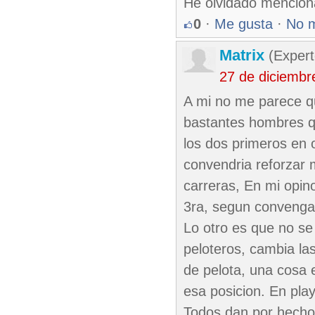
He olvidado mencion
0
·
Me gusta
·
No 
Matrix
(Expert
27 de diciembr
A mi no me parece qu
bastantes hombres q
los dos primeros en 
convendria reforzar 
carreras, En mi opin
3ra, segun convenga
Lo otro es que no se
peloteros, cambia las 
de pelota, una cosa 
esa posicion. En play
Todos dan por hecho