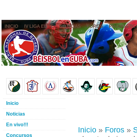
INICIO
IV LIGA ELITE
NOTICIAS
FOROS
PRONÓSTIC
Inicio
Noticias
En vivo!!!
Inicio
»
Foros
»
S
Concursos