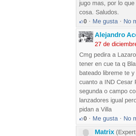
jugo mas, por lo que
cosa. Saludos.
0
·
Me gusta
·
No 
Alejandro Ac
27 de diciembr
Cmg pedira a Lazaro 
tener en cue ta q Bl
bateado libreme te y
cuanto a IND Cesar P
segunda o campo cort
lanzadores igual per
pidan a Villa
0
·
Me gusta
·
No 
Matrix
(Expert