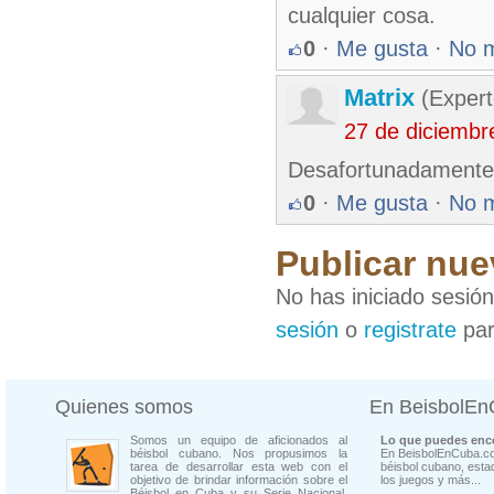
cualquier cosa.
0
·
Me gusta
·
No 
Matrix
(Expert
27 de diciembr
Desafortunadamente
0
·
Me gusta
·
No 
Publicar nue
No has iniciado sesió
sesión
o
registrate
par
Quienes somos
En BeisbolE
Somos un equipo de aficionados al
Lo que puedes enco
béisbol cubano. Nos propusimos la
En BeisbolEnCuba.co
tarea de desarrollar esta web con el
béisbol cubano, estad
objetivo de brindar información sobre el
los juegos y más...
Béisbol en Cuba y su Serie Nacional.