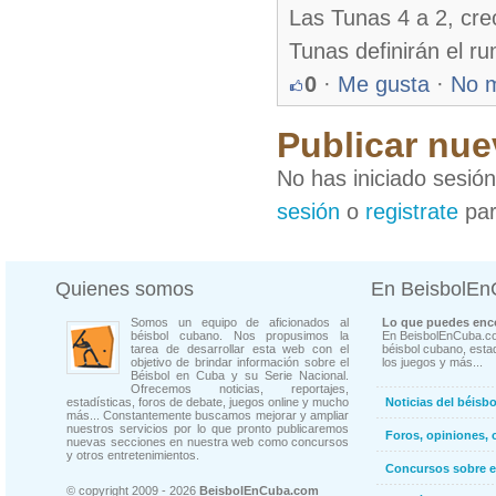
Las Tunas 4 a 2, cre
Tunas definirán el ru
0
·
Me gusta
·
No 
Publicar nue
No has iniciado sesió
sesión
o
registrate
par
Quienes somos
En BeisbolE
Somos un equipo de aficionados al
Lo que puedes enco
béisbol cubano. Nos propusimos la
En BeisbolEnCuba.co
tarea de desarrollar esta web con el
béisbol cubano, estad
objetivo de brindar información sobre el
los juegos y más...
Béisbol en Cuba y su Serie Nacional.
Ofrecemos noticias, reportajes,
estadísticas, foros de debate, juegos online y mucho
Noticias del béisb
más... Constantemente buscamos mejorar y ampliar
nuestros servicios por lo que pronto publicaremos
Foros, opiniones, 
nuevas secciones en nuestra web como concursos
y otros entretenimientos.
Concursos sobre e
© copyright 2009 - 2026
BeisbolEnCuba.com