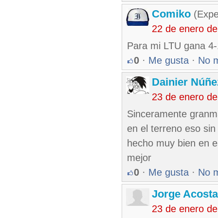
Comiko
(Expe
22 de enero d
Para mi LTU gana 4-1
0
·
Me gusta
·
No 
Dainier Núñe
23 de enero de
Sinceramente granma
en el terreno eso sin
hecho muy bien en e
mejor
0
·
Me gusta
·
No 
Jorge Acosta
23 de enero d