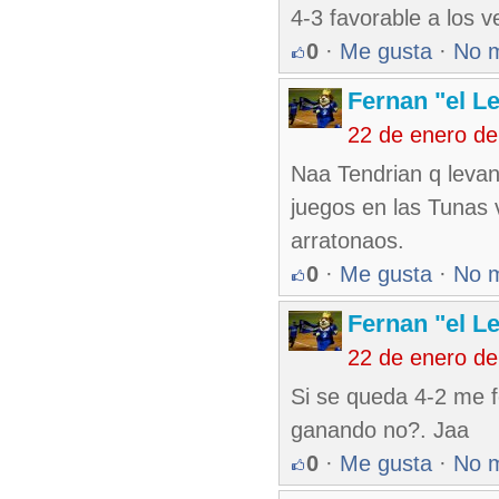
4-3 favorable a los ve
0
·
Me gusta
·
No 
Fernan "el L
22 de enero d
Naa Tendrian q leva
juegos en las Tunas 
arratonaos.
0
·
Me gusta
·
No 
Fernan "el L
22 de enero d
Si se queda 4-2 me fe
ganando no?. Jaa
0
·
Me gusta
·
No 