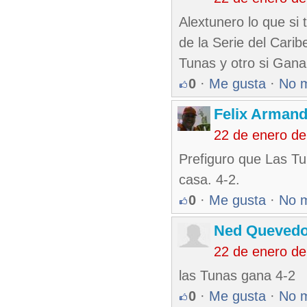
Alextunero lo que si 
de la Serie del Cari
Tunas y otro si Gana
0
·
Me gusta
·
No 
Felix Armand
22 de enero d
Prefiguro que Las T
casa. 4-2.
0
·
Me gusta
·
No 
Ned Queved
22 de enero d
las Tunas gana 4-2
0
·
Me gusta
·
No 