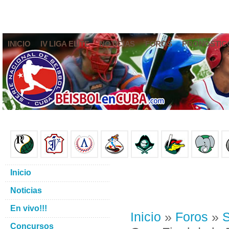
INICIO
IV LIGA ELITE
NOTICIAS
FOROS
PRONÓSTIC
Inicio
Noticias
En vivo!!!
Inicio
»
Foros
»
S
Concursos