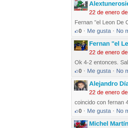
Alextunerosi
22 de enero d
Fernan "el Leon De Co
0
·
Me gusta
·
No 
Fernan "el L
22 de enero d
Ok 4-2 entonces. Sal
0
·
Me gusta
·
No 
Alejandro Dí
22 de enero d
coincido con fernan 4
0
·
Me gusta
·
No 
Michel Martí