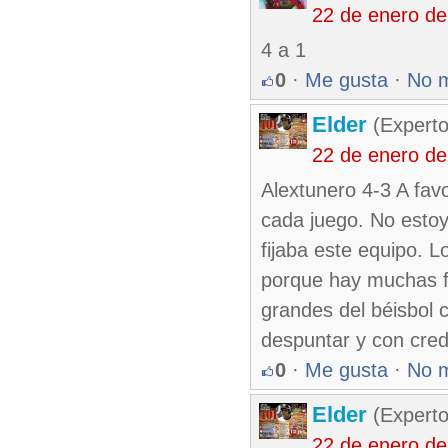
22 de enero d
4 a 1
0
·
Me gusta
·
No 
Elder
(Experto
22 de enero d
Alextunero 4-3 A favo
cada juego. No estoy
fijaba este equipo. L
porque hay muchas fi
grandes del béisbol
despuntar y con cred
0
·
Me gusta
·
No 
Elder
(Experto
22 de enero d