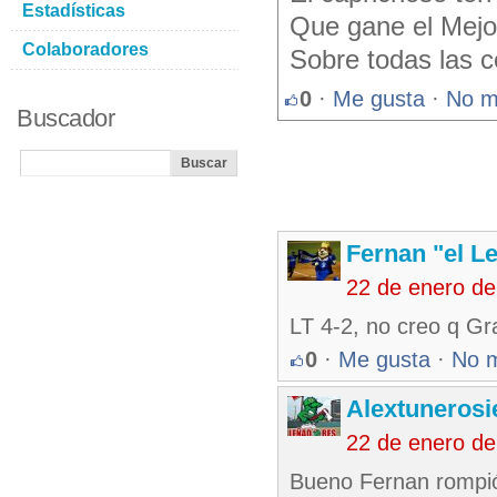
Estadísticas
Que gane el Mejor
Colaboradores
Sobre todas las c
0
·
Me gusta
·
No m
Buscador
Fernan "el L
22 de enero d
LT 4-2, no creo q Gr
0
·
Me gusta
·
No 
Alextunerosi
22 de enero d
Bueno Fernan rompió 