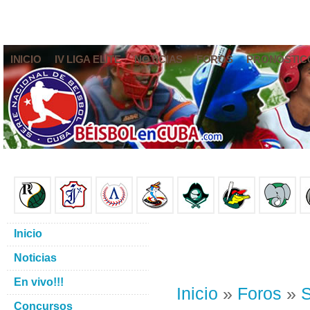
INICIO
IV LIGA ELITE
NOTICIAS
FOROS
PRONÓSTIC
Inicio
Noticias
En vivo!!!
Inicio
»
Foros
»
S
Concursos