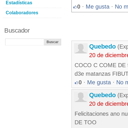
Estadísticas
0
·
Me gusta
·
No m
Colaboradores
Buscador
Quebedo
(Exp
20 de diciembr
COCO C COME DE too
d3e matanzas FIB
0
·
Me gusta
·
No 
Quebedo
(Exp
20 de diciembr
Felicitaciones ano
DE TOO