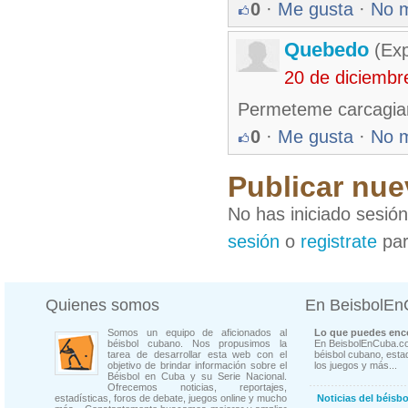
0
·
Me gusta
·
No 
Quebedo
(Exp
20 de diciembr
Permeteme carcagia
0
·
Me gusta
·
No 
Publicar nue
No has iniciado sesió
sesión
o
registrate
par
Quienes somos
En BeisbolE
Somos un equipo de aficionados al
Lo que puedes enco
béisbol cubano. Nos propusimos la
En BeisbolEnCuba.co
tarea de desarrollar esta web con el
béisbol cubano, estad
objetivo de brindar información sobre el
los juegos y más...
Béisbol en Cuba y su Serie Nacional.
Ofrecemos noticias, reportajes,
estadísticas, foros de debate, juegos online y mucho
Noticias del béisb