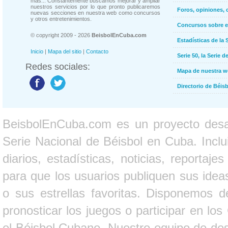
más... Constantemente buscamos mejorar y ampliar
nuestros servicios por lo que pronto publicaremos
Foros, opiniones, 
nuevas secciones en nuestra web como concursos
y otros entretenimientos.
Concursos sobre e
© copyright 2009 - 2026
BeisbolEnCuba.com
Estadísticas de la 
Inicio
|
Mapa del sitio
|
Contacto
Serie 50, la Serie d
Redes sociales:
Mapa de nuestra 
Directorio de Béi
BeisbolEnCuba.com es un proyecto desarr
Serie Nacional de Béisbol en Cuba. Inclui
diarios, estadísticas, noticias, report
para que los usuarios publiquen sus ideas
o sus estrellas favoritas. Disponemos d
pronosticar los juegos o participar en lo
el Béisbol Cubano. Nuestro equipo de des