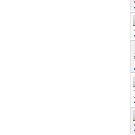
Y
p
B
B
n
e