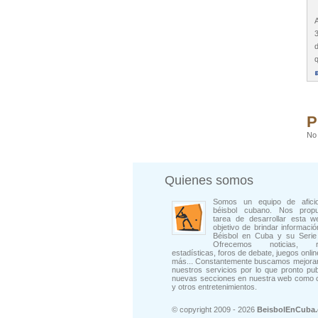
d
P
No 
Quienes somos
Somos un equipo de afici
béisbol cubano. Nos prop
tarea de desarrollar esta w
objetivo de brindar informació
Béisbol en Cuba y su Serie 
Ofrecemos noticias, rep
estadísticas, foros de debate, juegos onli
más... Constantemente buscamos mejorar
nuestros servicios por lo que pronto pu
nuevas secciones en nuestra web como 
y otros entretenimientos.
© copyright 2009 - 2026
BeisbolEnCuba