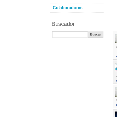
Colaboradores
Buscador
s
c
L
e