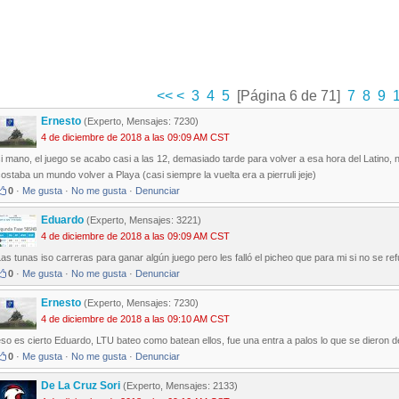
<<
<
3
4
5
[Página 6 de 71]
7
8
9
Ernesto
(Experto, Mensajes: 7230)
4 de diciembre de 2018 a las 09:09 AM CST
i mano, el juego se acabo casi a las 12, demasiado tarde para volver a esa hora del Latino, 
ostaba un mundo volver a Playa (casi siempre la vuelta era a pierruli jeje)
0
·
Me gusta
·
No me gusta
·
Denunciar
Eduardo
(Experto, Mensajes: 3221)
4 de diciembre de 2018 a las 09:09 AM CST
as tunas iso carreras para ganar algún juego pero les falló el picheo que para mi si no se re
0
·
Me gusta
·
No me gusta
·
Denunciar
Ernesto
(Experto, Mensajes: 7230)
4 de diciembre de 2018 a las 09:10 AM CST
so es cierto Eduardo, LTU bateo como batean ellos, fue una entra a palos lo que se dieron de
0
·
Me gusta
·
No me gusta
·
Denunciar
De La Cruz Sori
(Experto, Mensajes: 2133)