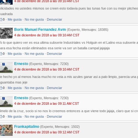
4 de diciembre de 2018 a las 09:10 AM CST
elicidades no ustedes mismos se creen esto todavia pues las tunas fue con su mejor pitcheo
cuadrada
0
·
Me gusta
·
No me gusta
·
Denunciar
Boris Manuel Fernandez Avm
(Experto, Mensajes: 18385)
4 de diciembre de 2018 a las 09:10 AM CST
o lo que quiero ver es esa ultima subserie Industriales vs Holguin en el Latino esa subserie a
ara esa fecha están eliminados esa serie va ser un batalla campal jajajaja
0
·
Me gusta
·
No me gusta
·
Denunciar
Ernesto
(Experto, Mensajes: 7230)
4 de diciembre de 2018 a las 09:10 AM CST
e hecho yo al menos hacia mucho no veia a mis azules ganar asi a palo limpio, parecia una p
aguantaba mas jeje
0
·
Me gusta
·
No me gusta
·
Denunciar
Ernesto
(Experto, Mensajes: 7230)
4 de diciembre de 2018 a las 09:11 AM CST
imelo de la cruz, socio si no nos lo creemos entonces a que viene todo jajaja, claro que si cre
0
·
Me gusta
·
No me gusta
·
Denunciar
Frankapitalino
(Experto, Mensajes: 1502)
4 de diciembre de 2018 a las 09:12 AM CST