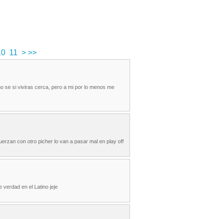
10
11
>
>>
no se si viviras cerca, pero a mi por lo menos me
fuerzan con otro picher lo van a pasar mal en play off
 verdad en el Latino jeje