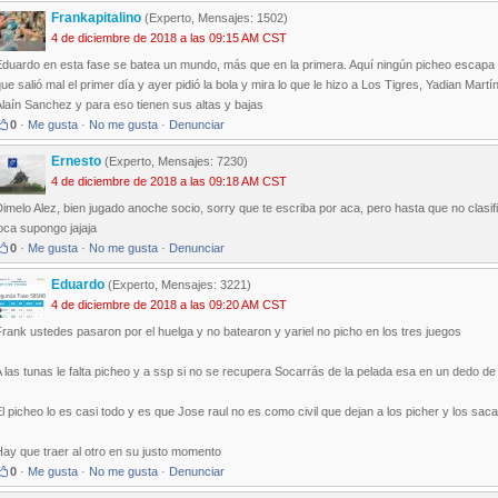
Frankapitalino
(Experto, Mensajes: 1502)
4 de diciembre de 2018 a las 09:15 AM CST
Eduardo en esta fase se batea un mundo, más que en la primera. Aquí ningún picheo escapa
ue salió mal el primer día y ayer pidió la bola y mira lo que le hizo a Los Tigres, Yadian M
laín Sanchez y para eso tienen sus altas y bajas
0
·
Me gusta
·
No me gusta
·
Denunciar
Ernesto
(Experto, Mensajes: 7230)
4 de diciembre de 2018 a las 09:18 AM CST
imelo Alez, bien jugado anoche socio, sorry que te escriba por aca, pero hasta que no clasif
oca supongo jajaja
0
·
Me gusta
·
No me gusta
·
Denunciar
Eduardo
(Experto, Mensajes: 3221)
4 de diciembre de 2018 a las 09:20 AM CST
rank ustedes pasaron por el huelga y no batearon y yariel no picho en los tres juegos
 las tunas le falta picheo y a ssp si no se recupera Socarrás de la pelada esa en un dedo de 
l picheo lo es casi todo y es que Jose raul no es como civil que dejan a los picher y los sa
ay que traer al otro en su justo momento
0
·
Me gusta
·
No me gusta
·
Denunciar