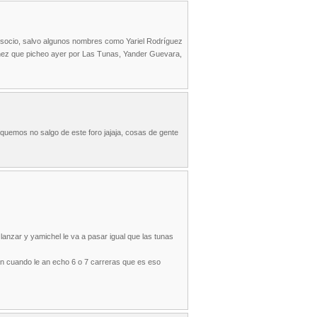
 socio, salvo algunos nombres como Yariel Rodríguez
artínez que picheo ayer por Las Tunas, Yander Guevara,
iquemos no salgo de este foro jajaja, cosas de gente
lanzar y yamichel le va a pasar igual que las tunas
can cuando le an echo 6 o 7 carreras que es eso