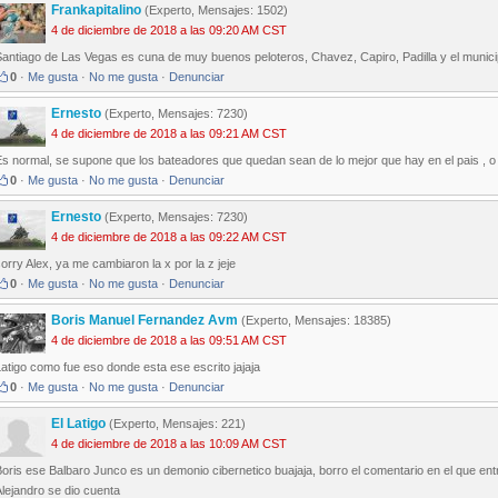
Frankapitalino
(Experto, Mensajes: 1502)
4 de diciembre de 2018 a las 09:20 AM CST
antiago de Las Vegas es cuna de muy buenos peloteros, Chavez, Capiro, Padilla y el municip
0
·
Me gusta
·
No me gusta
·
Denunciar
Ernesto
(Experto, Mensajes: 7230)
4 de diciembre de 2018 a las 09:21 AM CST
Es normal, se supone que los bateadores que quedan sean de lo mejor que hay en el pais , o
0
·
Me gusta
·
No me gusta
·
Denunciar
Ernesto
(Experto, Mensajes: 7230)
4 de diciembre de 2018 a las 09:22 AM CST
orry Alex, ya me cambiaron la x por la z jeje
0
·
Me gusta
·
No me gusta
·
Denunciar
Boris Manuel Fernandez Avm
(Experto, Mensajes: 18385)
4 de diciembre de 2018 a las 09:51 AM CST
atigo como fue eso donde esta ese escrito jajaja
0
·
Me gusta
·
No me gusta
·
Denunciar
El Latigo
(Experto, Mensajes: 221)
4 de diciembre de 2018 a las 10:09 AM CST
oris ese Balbaro Junco es un demonio cibernetico buajaja, borro el comentario en el que en
lejandro se dio cuenta