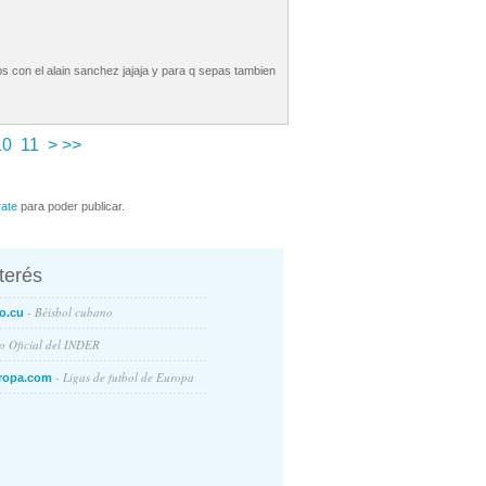
os con el alain sanchez jajaja y para q sepas tambien
10
11
>
>>
rate
para poder publicar.
nterés
- Béisbol cubano
o.cu
io Oficial del INDER
- Ligas de futbol de Europa
ropa.com