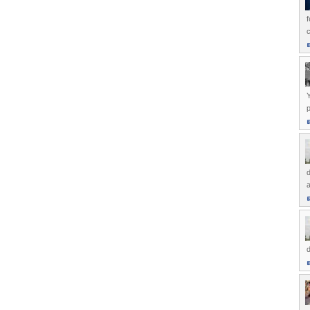
f
Y
p
d
d