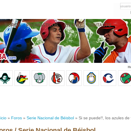
usuario
FOROS
PRONÓSTICOS
EN VIVO
CONTACTO
Ho
icio
»
Foros
»
Serie Nacional de Béisbol
» Si se puede!!, los azules d
oros / Serie Nacional de Béisbol