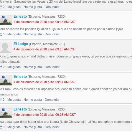
o vivo en Santiago de las Vegas a 23 km del Latino imaginate para retornar a esa hora, no e
0
·
Me gusta
·
No me gusta
·
Denunciar
Ernesto
(Experto, Mensajes: 7230)
4 de diciembre de 2018 a las 09:13 AM CST
ero no ladran los poodles igual en su jaula que cdo andan de paseo por la ciudad jajaja
0
·
Me gusta
·
No me gusta
·
Denunciar
El Latigo
(Experto, Mensajes: 221)
4 de diciembre de 2018 a las 09:13 AM CST
oris tu gran amigo y rival Balbaro, ayer cometio un grave error, tal parece que se equivoco 
albaro buajaja
0
·
Me gusta
·
No me gusta
·
Denunciar
Ernesto
(Experto, Mensajes: 7230)
4 de diciembre de 2018 a las 09:14 AM CST
o Frank, eso es mision casi imposible bro, cono tu sabes que a quien conozco yo por alla a 
cuantos años
0
·
Me gusta
·
No me gusta
·
Denunciar
Ernesto
(Experto, Mensajes: 7230)
4 de diciembre de 2018 a las 09:15 AM CST
sa casa ayer debe haber sido una locura (la de Chavez jeje), al final uno grita y siente pero 
0
·
Me gusta
·
No me gusta
·
Denunciar