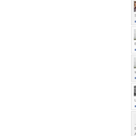
S
s
L
B
A