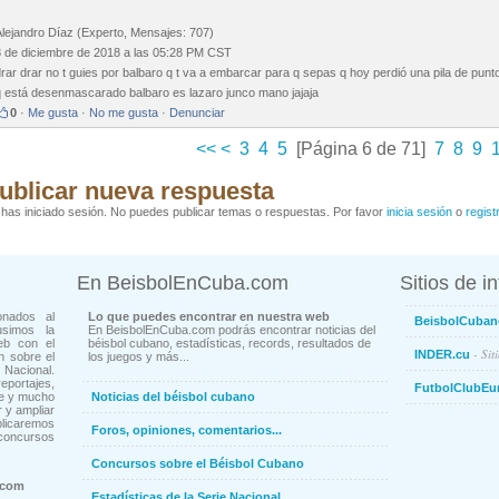
Alejandro Díaz (Experto, Mensajes: 707)
3 de diciembre de 2018 a las 05:28 PM CST
rar drar no t guies por balbaro q t va a embarcar para q sepas q hoy perdió una pila de punt
q está desenmascarado balbaro es lazaro junco mano jajaja
0
·
Me gusta
·
No me gusta
·
Denunciar
<<
<
3
4
5
[Página 6 de 71]
7
8
9
ublicar nueva respuesta
has iniciado sesión. No puedes publicar temas o respuestas. Por favor
inicia sesión
o
regist
En BeisbolEnCuba.com
Sitios de i
onados al
Lo que puedes encontrar en nuestra web
BeisbolCuban
usimos la
En BeisbolEnCuba.com podrás encontrar noticias del
eb con el
béisbol cubano, estadísticas, records, resultados de
- Sit
INDER.cu
n sobre el
los juegos y más...
Nacional.
ortajes,
FutbolClubEu
ne y mucho
Noticias del béisbol cubano
 y ampliar
blicaremos
Foros, opiniones, comentarios...
concursos
Concursos sobre el Béisbol Cubano
.com
Estadísticas de la Serie Nacional