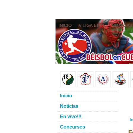
INICIO
IV LIGA ELITE
NOTICIAS
Inicio
Noticias
En vivo!!!
In
Concursos
F