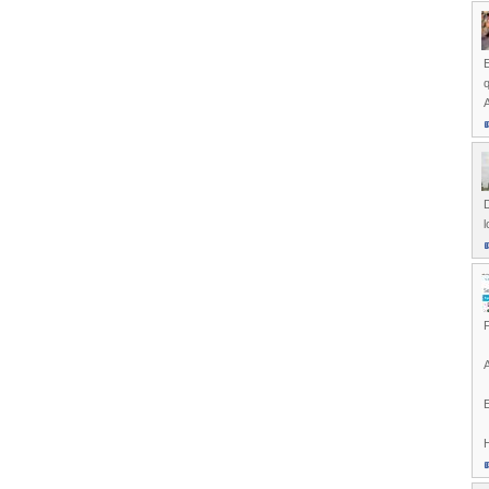
q
A
D
l
F
A
E
H