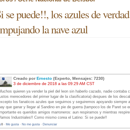
i se puede!!, los azules de verda
mpujando la nave azul
Creado por
Ernesto
(Experto, Mensajes: 7230)
3 de diciembre de 2018 a las 09:29 AM CST
Muchos quieren ya vender la piel del leon sin haberlo cazado, nadie contaba co
justos merecedores del primer lugar de la clasificatoria) despues de los desca
excepto los fanaticos azules que seguimos y seguiremos apoyando siempre a 
hay que ganar y llegar al Sandino en pie de guerra (tampoco los de Paret se
importante es queridos amigos marroneros: aun respiramos y mientras respi
Vamos Industriales!! Como mismo corea el Latino: Si se puede!!
0
·
Me gusta
·
No me gusta
·
Denunciar