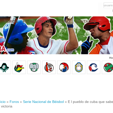
usuario
FOROS
PRONÓSTICOS
EN VIVO
CONTACTO
Ho
icio
»
Foros
»
Serie Nacional de Béisbol
» E l pueblo de cuba que sabe
 victoria