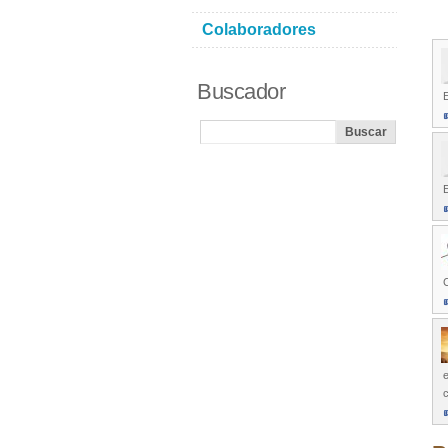
Colaboradores
Buscador
E
C
e
c