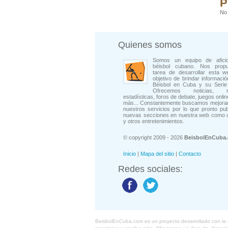
P
No 
Quienes somos
Somos un equipo de afici
béisbol cubano. Nos prop
tarea de desarrollar esta w
objetivo de brindar informació
Béisbol en Cuba y su Serie 
Ofrecemos noticias, rep
estadísticas, foros de debate, juegos onli
más... Constantemente buscamos mejorar
nuestros servicios por lo que pronto pu
nuevas secciones en nuestra web como 
y otros entretenimientos.
© copyright 2009 - 2026
BeisbolEnCuba
Inicio
|
Mapa del sitio
|
Contacto
Redes sociales:
BeisbolEnCuba.com es un proyecto desarrollado con la ide