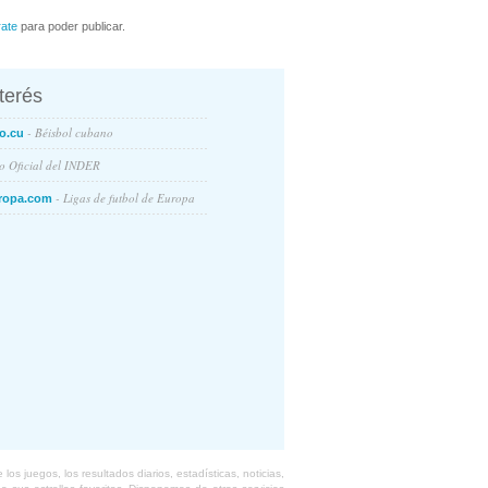
rate
para poder publicar.
nterés
- Béisbol cubano
o.cu
io Oficial del INDER
- Ligas de futbol de Europa
ropa.com
s juegos, los resultados diarios, estadísticas, noticias,