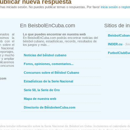
ublicar nueva respuesta
has iniciado sesión. No puedes publicar temas o respuestas. Por favor
inicia sesión
o
regist
En BeisbolEnCuba.com
Sitios de i
onados al
Lo que puedes encontrar en nuestra web
BeisbolCuban
usimos la
En BeisbolEnCuba.com podrás encontrar noticias del
eb con el
béisbol cubano, estadísticas, records, resultados de
- Sit
INDER.cu
n sobre el
los juegos y más...
Nacional.
ortajes,
FutbolClubEu
ne y mucho
Noticias del béisbol cubano
 y ampliar
blicaremos
Foros, opiniones, comentarios...
concursos
Concursos sobre el Béisbol Cubano
.com
Estadísticas de la Serie Nacional
Serie 50, la Serie de Oro
Mapa de nuestra web
Directorio de BéisbolenCuba.com
a brindar información sobre la Serie Nacional de Béisbol en Cuba. Incluiremos el calendario de lo