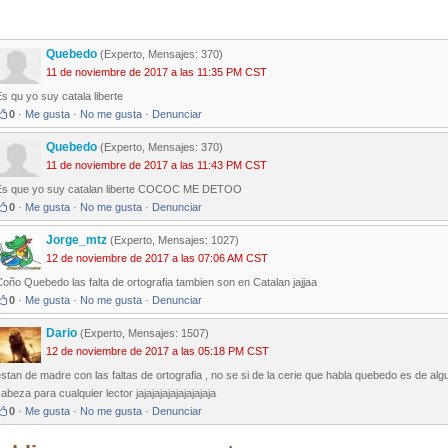
Quebedo
(Experto, Mensajes: 370)
11 de noviembre de 2017 a las 11:35 PM CST
s qu yo suy catala liberte
0
·
Me gusta
·
No me gusta
·
Denunciar
Quebedo
(Experto, Mensajes: 370)
11 de noviembre de 2017 a las 11:43 PM CST
Es que yo suy catalan liberte COCOC ME DETOO
0
·
Me gusta
·
No me gusta
·
Denunciar
Jorge_mtz
(Experto, Mensajes: 1027)
12 de noviembre de 2017 a las 07:06 AM CST
oño Quebedo las falta de ortografia tambien son en Catalan jajjaa
0
·
Me gusta
·
No me gusta
·
Denunciar
Dario
(Experto, Mensajes: 1507)
12 de noviembre de 2017 a las 05:18 PM CST
stan de madre con las faltas de ortografia , no se si de la cerie que habla quebedo es de al
abeza para cualquier lector jajajajajajajajajaja
0
·
Me gusta
·
No me gusta
·
Denunciar