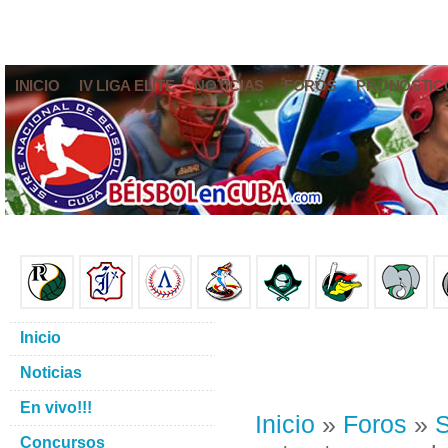
INICIO
IV LIGA ELITE
NOTICIAS
FOROS
PRONÓSTIC
Inicio
Noticias
En vivo!!!
Inicio
»
Foros
»
S
Concursos