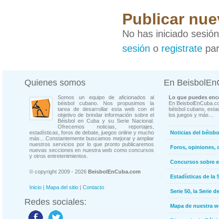
Publicar nue
No has iniciado sesió
sesión
o
registrate
par
Quienes somos
En BeisbolE
Somos un equipo de aficionados al
Lo que puedes enco
béisbol cubano. Nos propusimos la
En BeisbolEnCuba.co
tarea de desarrollar esta web con el
béisbol cubano, estad
objetivo de brindar información sobre el
los juegos y más...
Béisbol en Cuba y su Serie Nacional.
Ofrecemos noticias, reportajes,
estadísticas, foros de debate, juegos online y mucho
Noticias del béisb
más... Constantemente buscamos mejorar y ampliar
nuestros servicios por lo que pronto publicaremos
Foros, opiniones, 
nuevas secciones en nuestra web como concursos
y otros entretenimientos.
Concursos sobre e
© copyright 2009 - 2026
BeisbolEnCuba.com
Estadísticas de la 
Inicio
|
Mapa del sitio
|
Contacto
Serie 50, la Serie d
Redes sociales:
Mapa de nuestra 