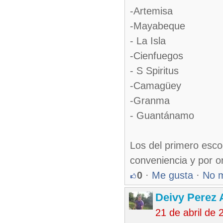
-Artemisa
-Mayabeque
- La Isla
-Cienfuegos
- S Spiritus
-Camagüey
-Granma
- Guantánamo
Los del primero esco
conveniencia y por o
0
·
Me gusta
·
No 
Deivy Perez
21 de abril de