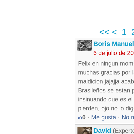
<<
<
1
Boris Manue
6 de julio de 
Felix en ningun mome
muchas gracias por l
maldicion jajajja aca
Brasileños se estan 
insinuando que es el 
pierden, ojo no lo di
0
·
Me gusta
·
No 
David
(Expert