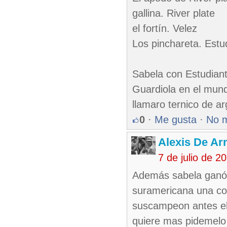
gallina. River plate
el fortín. Velez
Los pinchareta. Estud
Sabela con Estudiante
Guardiola en el mund
llamaro ternico de ar
0
·
Me gusta
·
No 
Alexis De A
7 de julio de 
Además sabela ganó 
suramericana una cop
suscampeon antes el
quiere mas pidemelo 