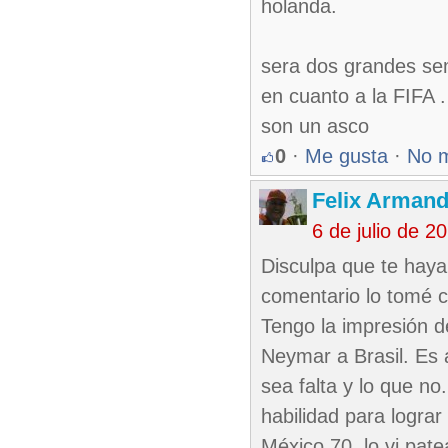
holanda.
sera dos grandes sem
en cuanto a la FIFA .
son un asco
0
·
Me gusta
·
No 
Felix Armand
6 de julio de 
Disculpa que te haya 
comentario lo tomé c
Tengo la impresión d
Neymar a Brasil. Es a
sea falta y lo que n
habilidad para lograr
México 70, lo vi patea