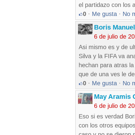
el partidazo con los 
0
·
Me gusta
·
No 
Boris Manue
6 de julio de 
Asi mismo es y de ul
Silva y la FIFA va ana
hechan para atras l
que de una ves le den
0
·
Me gusta
·
No 
May Aramis 
6 de julio de 
Eso si es verdad Bor
con los otros equipo
caso y no se dieron 