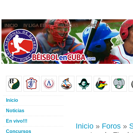
INICIO
IV LIGA ELITE
NOTICIAS
FOROS
PRONÓSTIC
Inicio
Noticias
En vivo!!!
Inicio
»
Foros
»
S
Concursos