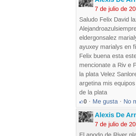
7 de julio de 
Saludo Felix David 
Alejandroazulsiempre
eldergonsalez maria
ayuxey marialys en f
Felix buena esta este
mencionate a Riv e 
la plata Velez Sanlo
argetina mis equipos
de la plata
0
·
Me gusta
·
No 
Alexis De A
7 de julio de 
El apodo de River pl