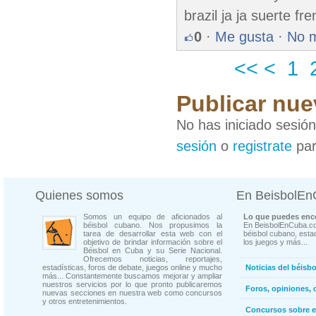
brazil ja ja suerte fr
0
·
Me gusta
·
No 
<<
<
1
Publicar nue
No has iniciado sesió
sesión
o
registrate
par
Quienes somos
En BeisbolE
Somos un equipo de aficionados al
Lo que puedes enco
béisbol cubano. Nos propusimos la
En BeisbolEnCuba.co
tarea de desarrollar esta web con el
béisbol cubano, estad
objetivo de brindar información sobre el
los juegos y más...
Béisbol en Cuba y su Serie Nacional.
Ofrecemos noticias, reportajes,
estadísticas, foros de debate, juegos online y mucho
Noticias del béisb
más... Constantemente buscamos mejorar y ampliar
nuestros servicios por lo que pronto publicaremos
Foros, opiniones, 
nuevas secciones en nuestra web como concursos
y otros entretenimientos.
Concursos sobre e