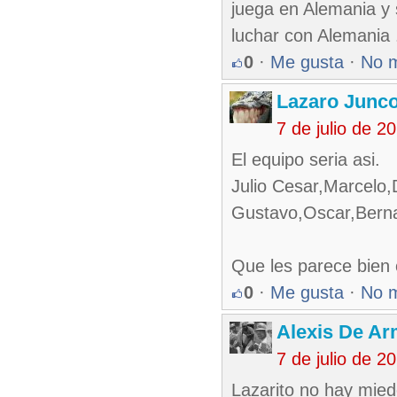
juega en Alemania y 
luchar con Alemania .
0
·
Me gusta
·
No 
Lazaro Junc
7 de julio de 
El equipo seria asi.
Julio Cesar,Marcelo,
Gustavo,Oscar,Berna
Que les parece bien 
0
·
Me gusta
·
No 
Alexis De A
7 de julio de 
Lazarito no hay miedo