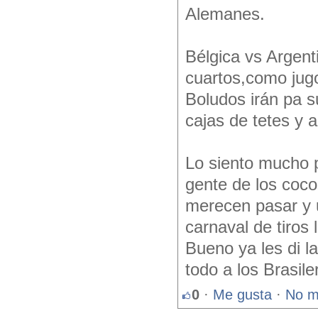
Alemanes.
Bélgica vs Argent
cuartos,como jug
Boludos irán pa s
cajas de tetes y a
Lo siento mucho p
gente de los coco
merecen pasar y u
carnaval de tiros 
Bueno ya les di l
todo a los Brasile
0
·
Me gusta
·
No m