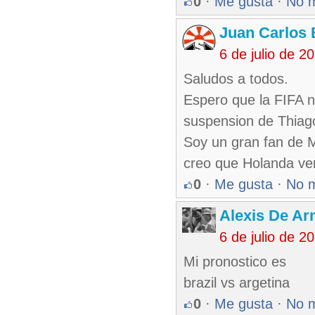
0
·
Me gusta
·
No 
Juan Carlos 
6 de julio de 
Saludos a todos.
Espero que la FIFA n
suspension de Thiago 
Soy un gran fan de M
creo que Holanda venc
0
·
Me gusta
·
No 
Alexis De A
6 de julio de 
Mi pronostico es
brazil vs argetina
0
·
Me gusta
·
No 