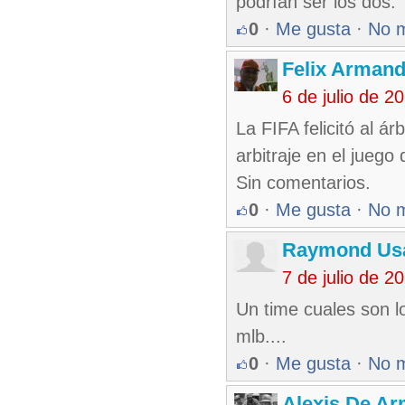
podrían ser los dos.
0
·
Me gusta
·
No 
Felix Armand
6 de julio de 
La FIFA felicitó al á
arbitraje en el juego
Sin comentarios.
0
·
Me gusta
·
No 
Raymond Usa
7 de julio de 
Un time cuales son l
mlb....
0
·
Me gusta
·
No 
Alexis De A