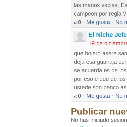
las manos vacias, Es
campeon por regla ? 
0
·
Me gusta
·
No 
El Niche Jef
19 de diciembr
que bolero asere san
deja esa guanaja con
se acuerda es de los
por eso e que de los
ustede son penco ase
0
·
Me gusta
·
No 
Publicar nue
No has iniciado sesió