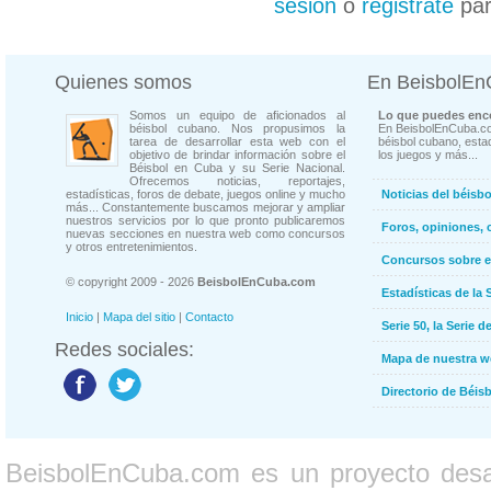
sesión
o
registrate
par
Quienes somos
En BeisbolE
Somos un equipo de aficionados al
Lo que puedes enco
béisbol cubano. Nos propusimos la
En BeisbolEnCuba.co
tarea de desarrollar esta web con el
béisbol cubano, estad
objetivo de brindar información sobre el
los juegos y más...
Béisbol en Cuba y su Serie Nacional.
Ofrecemos noticias, reportajes,
estadísticas, foros de debate, juegos online y mucho
Noticias del béisb
más... Constantemente buscamos mejorar y ampliar
nuestros servicios por lo que pronto publicaremos
Foros, opiniones, 
nuevas secciones en nuestra web como concursos
y otros entretenimientos.
Concursos sobre e
© copyright 2009 - 2026
BeisbolEnCuba.com
Estadísticas de la 
Inicio
|
Mapa del sitio
|
Contacto
Serie 50, la Serie d
Redes sociales:
Mapa de nuestra 
Directorio de Béi
BeisbolEnCuba.com es un proyecto desarr