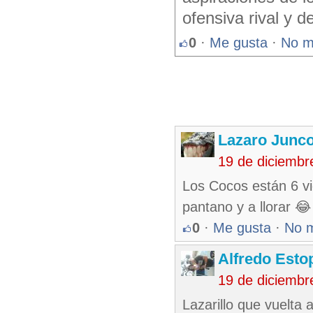
ofensiva rival y 
0
·
Me gusta
·
No m
Lazaro Junc
19 de diciembr
Los Cocos están 6 vic
pantano y a llorar 😂
0
·
Me gusta
·
No 
Alfredo Esto
19 de diciembr
Lazarillo que vuelta