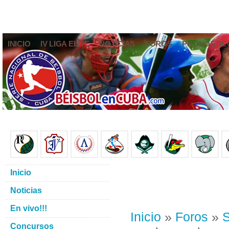
INICIO
IV LIGA ELITE
NOTICIAS
FOROS
PRONÓSTIC
Inicio
Noticias
En vivo!!!
Inicio
»
Foros
»
S
Concursos