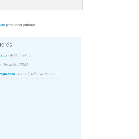
rate
para poder publicar.
nterés
- Béisbol cubano
o.cu
io Oficial del INDER
- Ligas de futbol de Europa
ropa.com