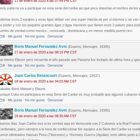
17 de enero de 2020 a las 07:49 PM CST
oris cuba no va a participar en esta serie del caribe asi que poco importan el nombre de los
ademas esos 2 equipos y esas ligas deben ser una super mierda de por si mismos y se van a
o poder y con los poquitos grandes ligas o ligas menores que tienen esos 2 paises para po
fuertes de verdad como mexico , venezuela , dominicana y en menor medida puerto rico
0
·
Me gusta
·
No me gusta
·
Denunciar
Boris Manuel Fernandez Avm
(Experto, Mensajes: 18385)
17 de enero de 2020 a las 08:15 PM CST
Asi mismo Eliezer pero recuerda el año pasado que Panama fue invitado de ultima hora y gan
0
·
Me gusta
·
No me gusta
·
Denunciar
Juan Carlos Betancourt
(Experto, Mensajes: 22637)
18 de enero de 2020 a las 04:03 AM CST
aludos Boris Manuel y Eliezer.
unque Cuba no participara en esta Serie del Caribe es muy probable que algunos cubanos in
0
·
Me gusta
·
No me gusta
·
Denunciar
Boris Manuel Fernandez Avm
(Experto, Mensajes: 18385)
18 de enero de 2020 a las 06:30 AM CST
Buenos dias Juan Carlos eso si es verdad aqui en Venezuela van 2 Cubanos a la final Franc
ardenales, pero siempre a la hora de confeccionar los equipos a la Serie del Caribe se cuela 
fueron eliminados Hassan Pena (Tiburones) y Yosmany Guerra (Aguilas) este ultimo junto a