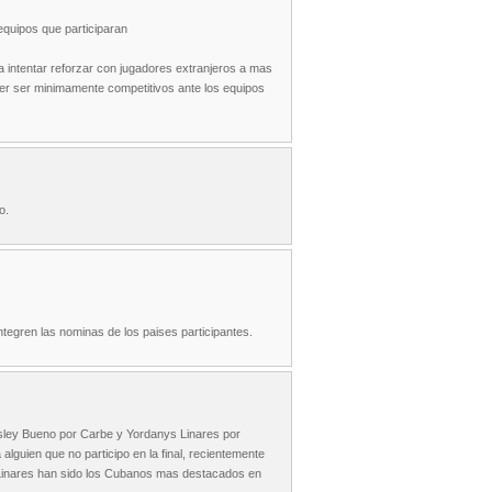
 equipos que participaran
 intentar reforzar con jugadores extranjeros a mas
der ser minimamente competitivos ante los equipos
o.
tegren las nominas de los paises participantes.
isley Bueno por Carbe y Yordanys Linares por
alguien que no participo en la final, recientemente
 Linares han sido los Cubanos mas destacados en