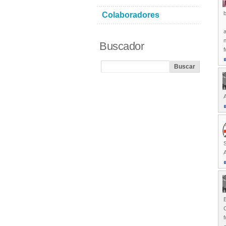
b
Colaboradores
n
Buscador
S
A
C