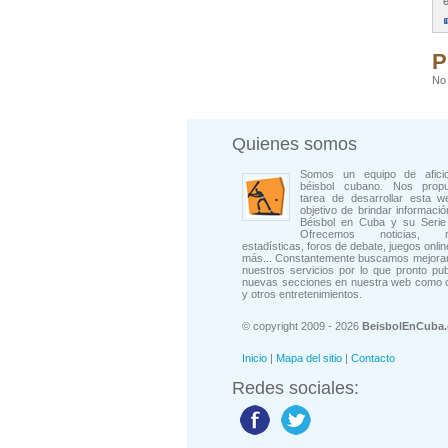
e
P
No 
Quienes somos
Somos un equipo de afici
béisbol cubano. Nos prop
tarea de desarrollar esta w
objetivo de brindar informació
Béisbol en Cuba y su Serie 
Ofrecemos noticias, rep
estadísticas, foros de debate, juegos onli
más... Constantemente buscamos mejorar
nuestros servicios por lo que pronto pu
nuevas secciones en nuestra web como 
y otros entretenimientos.
© copyright 2009 - 2026
BeisbolEnCuba
Inicio
|
Mapa del sitio
|
Contacto
Redes sociales: