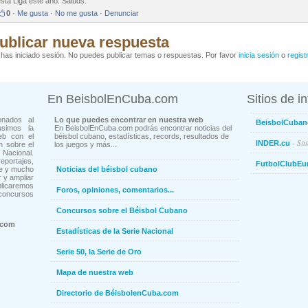
sta Liga este año. Saluds.
0
·
Me gusta
·
No me gusta
·
Denunciar
ublicar nueva respuesta
has iniciado sesión. No puedes publicar temas o respuestas. Por favor
inicia sesión
o
regist
En BeisbolEnCuba.com
Sitios de i
onados al
Lo que puedes encontrar en nuestra web
BeisbolCuban
usimos la
En BeisbolEnCuba.com podrás encontrar noticias del
eb con el
béisbol cubano, estadísticas, records, resultados de
- Sit
INDER.cu
n sobre el
los juegos y más...
Nacional.
ortajes,
FutbolClubEu
ne y mucho
Noticias del béisbol cubano
 y ampliar
blicaremos
Foros, opiniones, comentarios...
concursos
Concursos sobre el Béisbol Cubano
.com
Estadísticas de la Serie Nacional
Serie 50, la Serie de Oro
Mapa de nuestra web
Directorio de BéisbolenCuba.com