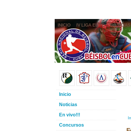
INICIO
IV LIGA ELITE
NOTICIAS
Inicio
Noticias
En vivo!!!
In
Concursos
F