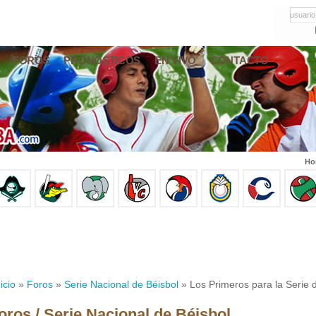
usuario
FOROS
PRONÓSTICOS
EN VIVO
CONTACTO
Ho
icio
»
Foros
»
Serie Nacional de Béisbol
» Los Primeros para la Serie d
oros / Serie Nacional de Béisbol