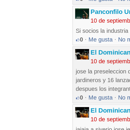
Panconfilo U
10 de septiem
Si socios la industr
0
·
Me gusta
·
No 
El Dominica
10 de septiem
jose la preseleccion 
jardineros y 16 lanza
despues los integran
0
·
Me gusta
·
No 
El Dominica
10 de septiem
jajaja a siverio jose je