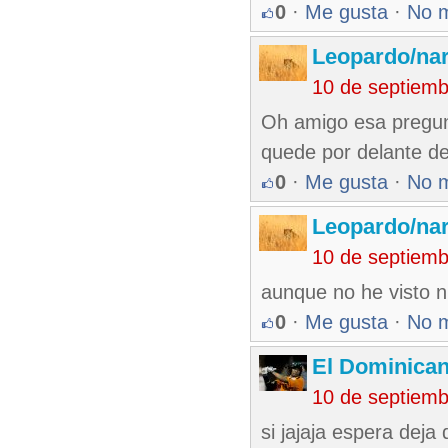
0
·
Me gusta
·
No 
Leopardo/nar
10 de septiem
Oh amigo esa pregun
quede por delante de
0
·
Me gusta
·
No 
Leopardo/nar
10 de septiem
aunque no he visto ni
0
·
Me gusta
·
No 
El Dominica
10 de septiem
si jajaja espera deja