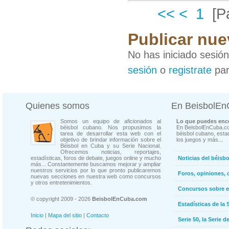
<<
<
1
[P
Publicar nue
No has iniciado sesió
sesión
o
registrate
par
Quienes somos
En BeisbolE
Somos un equipo de aficionados al
Lo que puedes enco
béisbol cubano. Nos propusimos la
En BeisbolEnCuba.co
tarea de desarrollar esta web con el
béisbol cubano, estad
objetivo de brindar información sobre el
los juegos y más...
Béisbol en Cuba y su Serie Nacional.
Ofrecemos noticias, reportajes,
estadísticas, foros de debate, juegos online y mucho
Noticias del béisb
más... Constantemente buscamos mejorar y ampliar
nuestros servicios por lo que pronto publicaremos
Foros, opiniones, 
nuevas secciones en nuestra web como concursos
y otros entretenimientos.
Concursos sobre e
© copyright 2009 - 2026
BeisbolEnCuba.com
Estadísticas de la 
Inicio
|
Mapa del sitio
|
Contacto
Serie 50, la Serie d