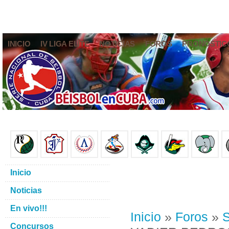
INICIO
IV LIGA ELITE
NOTICIAS
FOROS
PRONÓSTIC
Inicio
Noticias
En vivo!!!
Inicio
»
Foros
»
S
Concursos