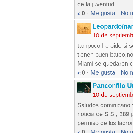
de la juventud
0
·
Me gusta
·
No 
Leopardo/nar
10 de septiem
tampoco he oido si s
tienen buen bateo,no
Miami se quedaron c
0
·
Me gusta
·
No 
Panconfilo U
10 de septiem
Saludos dominicano y 
noticia de S S , 289
permiso de los ladro
0
·
Me gusta
·
No 