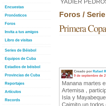
YADIER PEDROS
Encuestas
Foros / Seri
Pronósticos
Foros
Primera Co
Invita a tus amigos
Libro de visitas
Series de Béisbol
Equipos de Cuba
Estadios de béisbol
Creado por
Rafael 
Provincias de Cuba
9 de septiembre de 
Manana martes em
Reportajes
Artemisa , partici
Artículos
Isla y Mayabeque,
Records
Caimito,un todos 