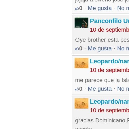
0
·
Me gusta
·
No 
Panconfilo U
10 de septiem
Oye brother esta pes
0
·
Me gusta
·
No 
Leopardo/nar
10 de septiem
me parece que la Isl
0
·
Me gusta
·
No 
Leopardo/nar
10 de septiem
gracias Dominicano,P