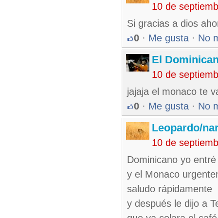
10 de septiem
Si gracias a dios aho
0
·
Me gusta
·
No 
El Dominica
10 de septiem
jajaja el monaco te v
0
·
Me gusta
·
No 
Leopardo/nar
10 de septiem
Dominicano yo entré
y el Monaco urgent
saludo rápidamente
y después le dijo a T