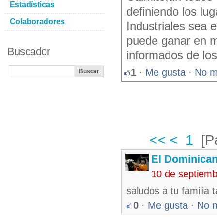
Estadísticas
definiendo los lu
Colaboradores
Industriales sea 
puede ganar en m
Buscador
informados de los
1
·
Me gusta
·
No m
<<
<
1
[P
El Dominica
10 de septiem
saludos a tu familia
0
·
Me gusta
·
No 