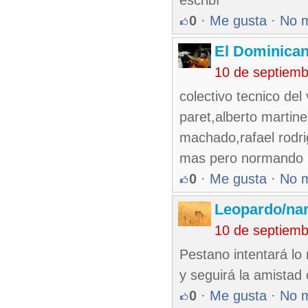
escribí
0
·
Me gusta
·
No 
El Dominica
10 de septiem
colectivo tecnico del
paret,alberto martine
machado,rafael rodri
mas pero normando n
0
·
Me gusta
·
No 
Leopardo/nar
10 de septiem
Pestano intentará lo 
y seguirá la amistad
0
·
Me gusta
·
No 