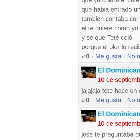
que ya colara el café
que habia entrado u
también contaba con
el te quiere como yo
y se que Teté coló
porque el olor lo reci
0
·
Me gusta
·
No 
El Dominica
10 de septiem
jajajaja tete hace un
0
·
Me gusta
·
No 
El Dominica
10 de septiem
jose te preguntaba qu