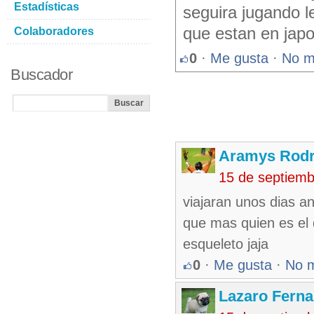
Estadísticas
seguira jugando l
que estan en jap
Colaboradores
0
·
Me gusta
·
No m
Buscador
Aramys Rodr
15 de septiem
viajaran unos dias a
que mas quien es el 
esqueleto jaja
0
·
Me gusta
·
No 
Lazaro Fern