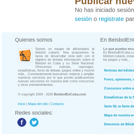
Publicar nue
No has iniciado sesió
sesión
o
registrate
par
Quienes somos
En BeisbolE
Somos un equipo de aficionados al
Lo que puedes enco
béisbol cubano. Nos propusimos la
En BeisbolEnCuba.co
tarea de desarrollar esta web con el
béisbol cubano, estad
objetivo de brindar información sobre el
los juegos y más...
Béisbol en Cuba y su Serie Nacional.
Ofrecemos noticias, reportajes,
estadísticas, foros de debate, juegos online y mucho
Noticias del béisb
más... Constantemente buscamos mejorar y ampliar
nuestros servicios por lo que pronto publicaremos
Foros, opiniones, 
nuevas secciones en nuestra web como concursos
y otros entretenimientos.
Concursos sobre e
© copyright 2009 - 2026
BeisbolEnCuba.com
Estadísticas de la 
Inicio
|
Mapa del sitio
|
Contacto
Serie 50, la Serie d
Redes sociales:
Mapa de nuestra 
Directorio de Béi