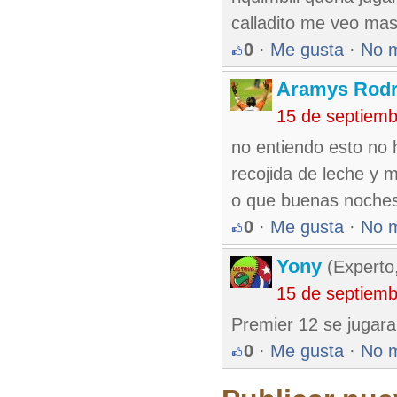
calladito me veo mas 
0
·
Me gusta
·
No 
Aramys Rodr
15 de septiem
no entiendo esto no 
recojida de leche y 
o que buenas noches
0
·
Me gusta
·
No 
Yony
(Experto
15 de septiem
Premier 12 se jugara
0
·
Me gusta
·
No 