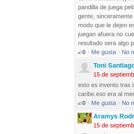
pandilla de juega pel
gente, sinceramente o
modo que le dejen es
juegan afuera no cue
resultado sera algo 
0
·
Me gusta
·
No 
Toni Santiag
15 de septiem
esto es invento tras 
caribe.eso era al me
0
·
Me gusta
·
No 
Aramys Rodr
15 de septiem