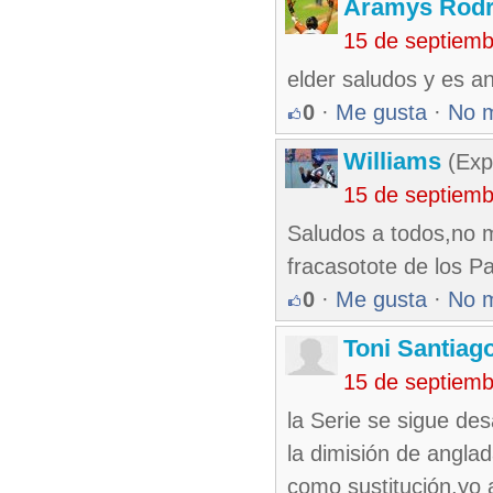
Aramys Rodr
15 de septiem
elder saludos y es an
0
·
Me gusta
·
No 
Williams
(Exp
15 de septiem
Saludos a todos,no m
fracasotote de los 
0
·
Me gusta
·
No 
Toni Santiag
15 de septiem
la Serie se sigue de
la dimisión de angla
como sustitución,yo 