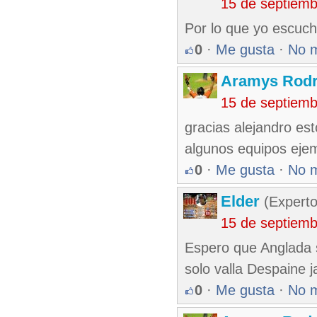
15 de septiem
Por lo que yo escuch
0
·
Me gusta
·
No 
Aramys Rodr
15 de septiem
gracias alejandro es
algunos equipos eje
0
·
Me gusta
·
No 
Elder
(Experto
15 de septiem
Espero que Anglada 
solo valla Despaine ja
0
·
Me gusta
·
No 