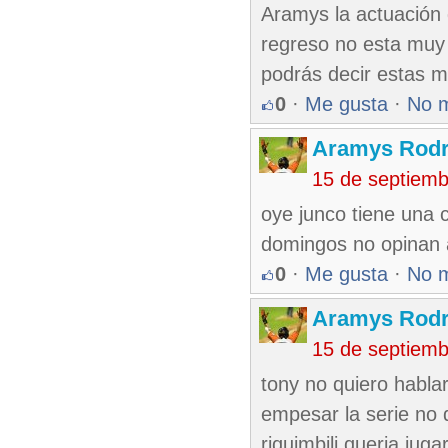
Aramys la actuación 
regreso no esta muy
podrás decir estas 
0
·
Me gusta
·
No 
Aramys Rodr
15 de septiem
oye junco tiene una 
domingos no opinan a
0
·
Me gusta
·
No 
Aramys Rodr
15 de septiem
tony no quiero habla
empesar la serie no q
riquimbili queria jug