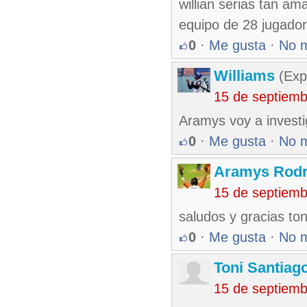
willian serias tan am
equipo de 28 jugado
0
·
Me gusta
·
No 
Williams
(Exp
15 de septiem
Aramys voy a investi
0
·
Me gusta
·
No 
Aramys Rodr
15 de septiem
saludos y gracias to
0
·
Me gusta
·
No 
Toni Santiag
15 de septiem