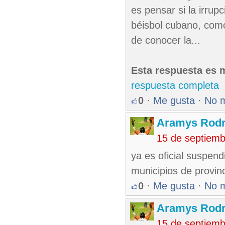
es pensar si la irrup
béisbol cubano, com
de conocer la...
Esta respuesta es m
respuesta completa
0
·
Me gusta
·
No 
Aramys Rodr
15 de septiem
ya es oficial suspen
municipios de provin
0
·
Me gusta
·
No 
Aramys Rodr
15 de septiem