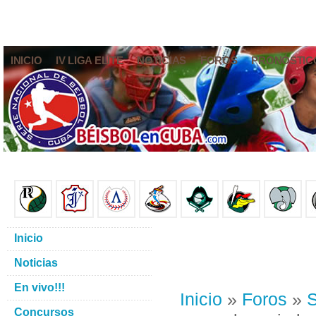
INICIO
IV LIGA ELITE
NOTICIAS
FOROS
PRONÓSTIC
Inicio
Noticias
En vivo!!!
Inicio
»
Foros
»
S
Concursos