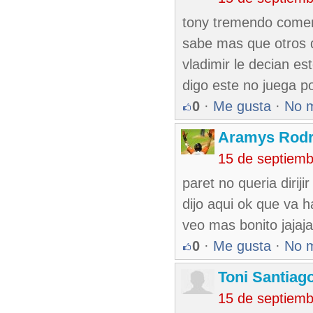
tony tremendo coment
sabe mas que otros q
vladimir le decian es
digo este no juega po
0
·
Me gusta
·
No 
Aramys Rodr
15 de septiem
paret no queria dirij
dijo aqui ok que va h
veo mas bonito jajaja
0
·
Me gusta
·
No 
Toni Santiag
15 de septiem