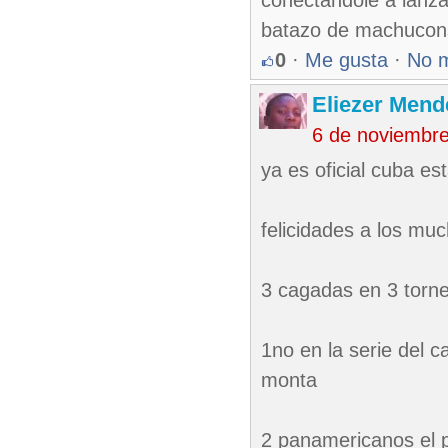
conectandole a lanza
batazo de machuconsi
0
·
Me gusta
·
No 
Eliezer Mend
6 de noviembr
ya es oficial cuba es
felicidades a los mu
3 cagadas en 3 torn
1no en la serie del 
monta
2 panamericanos el p