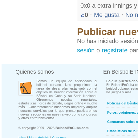
0x0 a extra innings
0
·
Me gusta
·
No 
Publicar nue
No has iniciado sesió
sesión
o
registrate
par
Quienes somos
En BeisbolE
Somos un equipo de aficionados al
Lo que puedes enco
béisbol cubano. Nos propusimos la
En BeisbolEnCuba.co
tarea de desarrollar esta web con el
béisbol cubano, estad
objetivo de brindar información sobre el
los juegos y más...
Béisbol en Cuba y su Serie Nacional.
Ofrecemos noticias, reportajes,
estadísticas, foros de debate, juegos online y mucho
Noticias del béisb
más... Constantemente buscamos mejorar y ampliar
nuestros servicios por lo que pronto publicaremos
Foros, opiniones, 
nuevas secciones en nuestra web como concursos
y otros entretenimientos.
Concursos sobre e
© copyright 2009 - 2026
BeisbolEnCuba.com
Estadísticas de la 
Inicio
|
Mapa del sitio
|
Contacto