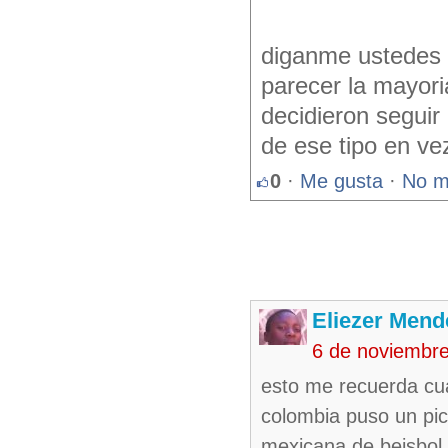
diganme ustedes q
parecer la mayori
decidieron seguir
de ese tipo en v
0
·
Me gusta
·
No m
Eliezer Mend
6 de noviembr
esto me recuerda cu
colombia puso un pic
mexicana de beisbol