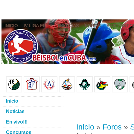
INICIO
IV LIGA ELITE
NOTICIAS
FOROS
PRONÓSTIC
Inicio
Noticias
En vivo!!!
Inicio
»
Foros
»
S
Concursos