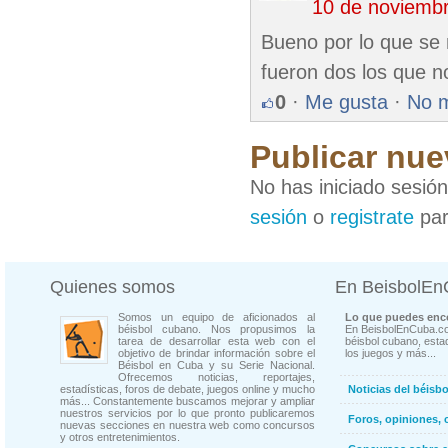
10 de noviemb
Bueno por lo que se 
fueron dos los que n
0
·
Me gusta
·
No 
Publicar nue
No has iniciado sesió
sesión
o
registrate
par
Quienes somos
En BeisbolE
Somos un equipo de aficionados al
Lo que puedes enco
béisbol cubano. Nos propusimos la
En BeisbolEnCuba.co
tarea de desarrollar esta web con el
béisbol cubano, estad
objetivo de brindar información sobre el
los juegos y más...
Béisbol en Cuba y su Serie Nacional.
Ofrecemos noticias, reportajes,
estadísticas, foros de debate, juegos online y mucho
Noticias del béisb
más... Constantemente buscamos mejorar y ampliar
nuestros servicios por lo que pronto publicaremos
Foros, opiniones, 
nuevas secciones en nuestra web como concursos
y otros entretenimientos.