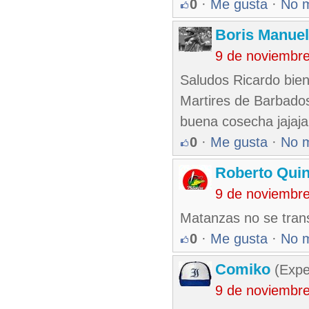
0
·
Me gusta
·
No 
Boris Manue
9 de noviembr
Saludos Ricardo bien 
Martires de Barbado
buena cosecha jajaja
0
·
Me gusta
·
No 
Roberto Qui
9 de noviembr
Matanzas no se tran
0
·
Me gusta
·
No 
Comiko
(Expe
9 de noviembr