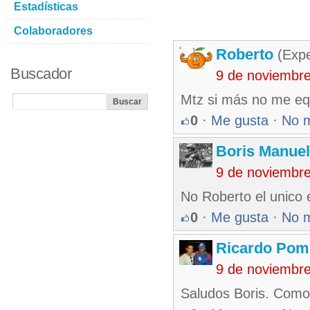
Estadísticas
Colaboradores
Roberto
(Exp
Buscador
9 de noviembr
Mtz si más no me eq
0
·
Me gusta
·
No 
Boris Manue
9 de noviembr
No Roberto el unico e
0
·
Me gusta
·
No 
Ricardo Pom
9 de noviembr
Saludos Boris. Com