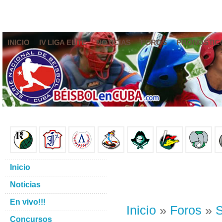
INICIO
IV LIGA ELITE
NOTICIAS
FOROS
PRONÓSTIC
Inicio
Noticias
En vivo!!!
Inicio
»
Foros
»
S
Concursos