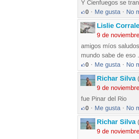
Y Cienfuegos se tran
0
·
Me gusta
·
No 
Lislie Corra
9 de noviembr
amigos míos saludos 
mundo sabe de eso 
0
·
Me gusta
·
No 
Richar Silva
(
9 de noviembr
fue Pinar del Rio
0
·
Me gusta
·
No 
Richar Silva
(
9 de noviembr