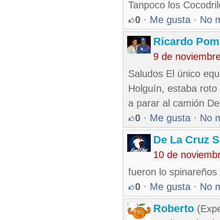
Tanpoco los Cocodri
0
·
Me gusta
·
No 
Ricardo Pom
9 de noviembr
Saludos El único equ
Holguín, estaba roto 
a parar al camión De
0
·
Me gusta
·
No 
De La Cruz S
10 de noviemb
fueron lo spinareños 
0
·
Me gusta
·
No 
Roberto
(Exp