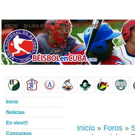
INICIO
IV LIGA ELITE
NOTICIAS
FOROS
PRONÓSTIC
Inicio
Noticias
En vivo!!!
Inicio
»
Foros
»
S
Concursos