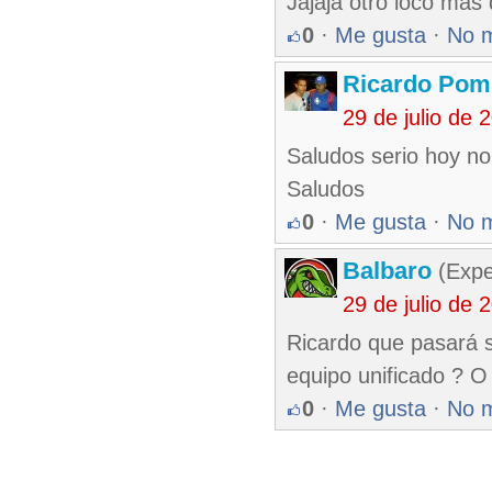
Jajaja otro loco más 
0
·
Me gusta
·
No 
Ricardo Pom
29 de julio de
Saludos serio hoy no
Saludos
0
·
Me gusta
·
No 
Balbaro
(Expe
29 de julio de
Ricardo que pasará 
equipo unificado ? O 
0
·
Me gusta
·
No 