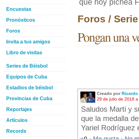
que hoy pichea F
Encuestas
Foros / Seri
Pronósticos
Foros
Pongan una ve
Invita a tus amigos
Libro de visitas
Series de Béisbol
Equipos de Cuba
Estadios de béisbol
Creado por
Ricardo
Provincias de Cuba
29 de julio de 2018 
Saludos Marti y s
Reportajes
que la medalla de
Artículos
Yariel Rodríguez
Records
0
·
Me gusta
·
No m