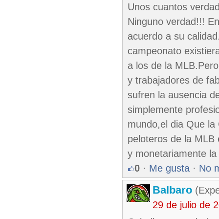
Unos cuantos verdad
Ninguno verdad!!! E
acuerdo a su calida
campeonato existier
a los de la MLB.Per
y trabajadores de fa
sufren la ausencia d
simplemente profesio
mundo,el dia Que la 
peloteros de la MLB 
y monetariamente la 
0
·
Me gusta
·
No 
Balbaro
(Expe
29 de julio de