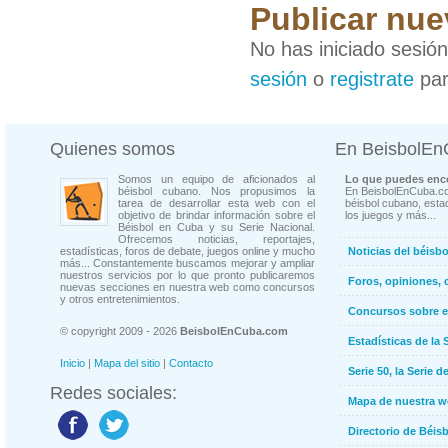
Publicar nue
No has iniciado sesió
sesión
o
registrate
par
Quienes somos
En BeisbolE
Somos un equipo de aficionados al
Lo que puedes enco
béisbol cubano. Nos propusimos la
En BeisbolEnCuba.co
tarea de desarrollar esta web con el
béisbol cubano, estad
objetivo de brindar información sobre el
los juegos y más...
Béisbol en Cuba y su Serie Nacional.
Ofrecemos noticias, reportajes,
estadísticas, foros de debate, juegos online y mucho
Noticias del béisb
más... Constantemente buscamos mejorar y ampliar
nuestros servicios por lo que pronto publicaremos
Foros, opiniones, 
nuevas secciones en nuestra web como concursos
y otros entretenimientos.
Concursos sobre e
© copyright 2009 - 2026
BeisbolEnCuba.com
Estadísticas de la 
Inicio
|
Mapa del sitio
|
Contacto
Serie 50, la Serie d
Redes sociales:
Mapa de nuestra 
Directorio de Béi