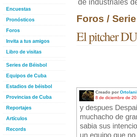
de industriales d
Encuestas
Foros / Seri
Pronósticos
Foros
El pitcher DU
Invita a tus amigos
Libro de visitas
Series de Béisbol
Equipos de Cuba
Estadios de béisbol
Creado por
Ortolan
Provincias de Cuba
8 de diciembre de 2
y despues Despa
Reportajes
muchacho de gran
Artículos
sabia sus intenci
Records
un equipo que no t