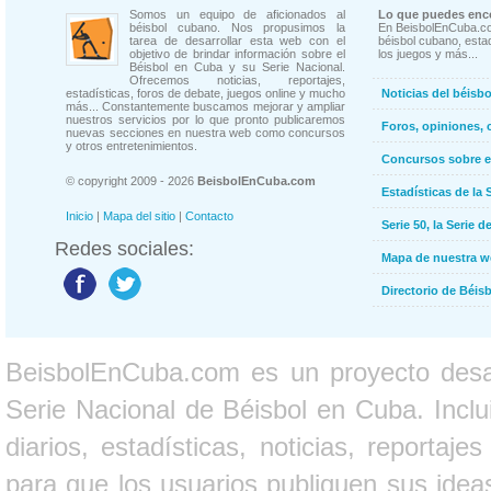
Somos un equipo de aficionados al
Lo que puedes enco
béisbol cubano. Nos propusimos la
En BeisbolEnCuba.co
tarea de desarrollar esta web con el
béisbol cubano, estad
objetivo de brindar información sobre el
los juegos y más...
Béisbol en Cuba y su Serie Nacional.
Ofrecemos noticias, reportajes,
estadísticas, foros de debate, juegos online y mucho
Noticias del béisb
más... Constantemente buscamos mejorar y ampliar
nuestros servicios por lo que pronto publicaremos
Foros, opiniones, 
nuevas secciones en nuestra web como concursos
y otros entretenimientos.
Concursos sobre e
© copyright 2009 - 2026
BeisbolEnCuba.com
Estadísticas de la 
Inicio
|
Mapa del sitio
|
Contacto
Serie 50, la Serie d
Redes sociales:
Mapa de nuestra 
Directorio de Béi
BeisbolEnCuba.com es un proyecto desarr
Serie Nacional de Béisbol en Cuba. Inclui
diarios, estadísticas, noticias, report
para que los usuarios publiquen sus ideas