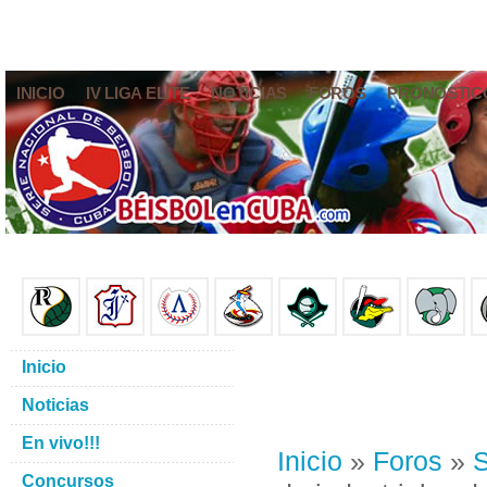
INICIO
IV LIGA ELITE
NOTICIAS
FOROS
PRONÓSTIC
Inicio
Noticias
En vivo!!!
Inicio
»
Foros
»
S
Concursos