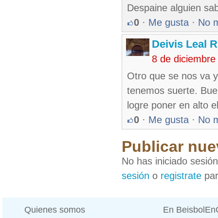
Despaine alguien sab
0
·
Me gusta
·
No 
Deivis Leal 
8 de diciembre
Otro que se nos va y
tenemos suerte. Bue
logre poner en alto e
0
·
Me gusta
·
No 
Publicar nue
No has iniciado sesió
sesión
o
registrate
par
Quienes somos
En BeisbolE