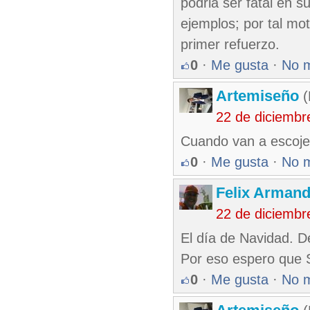
podria ser fatal en s
ejemplos; por tal mo
primer refuerzo.
0
·
Me gusta
·
No 
Artemiseño
(
22 de diciembr
Cuando van a escojer
0
·
Me gusta
·
No 
Felix Armand
22 de diciembr
El día de Navidad. D
Por eso espero que 
0
·
Me gusta
·
No 