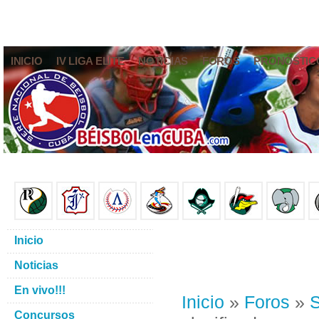
INICIO
IV LIGA ELITE
NOTICIAS
FOROS
PRONÓSTIC
Inicio
Noticias
En vivo!!!
Inicio
»
Foros
»
S
Concursos