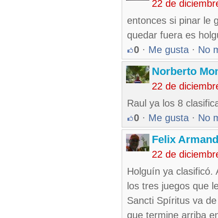
22 de diciembr
entonces si pinar le 
quedar fuera es holg
0
·
Me gusta
·
No 
Norberto Mo
22 de diciembr
Raul ya los 8 clasifi
0
·
Me gusta
·
No 
Felix Armand
22 de diciembr
Holguín ya clasificó.
los tres juegos que l
Sancti Spíritus va d
que termine arriba e