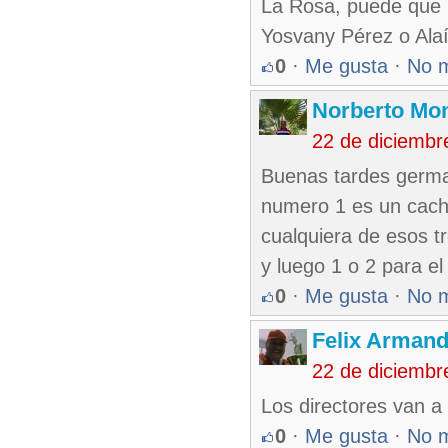
La Rosa, puede que p
Yosvany Pérez o Alaí
0
·
Me gusta
·
No 
Norberto Mo
22 de diciembr
Buenas tardes germa
numero 1 es un cache
cualquiera de esos t
y luego 1 o 2 para e
0
·
Me gusta
·
No 
Felix Armand
22 de diciembr
Los directores van a 
0
·
Me gusta
·
No 