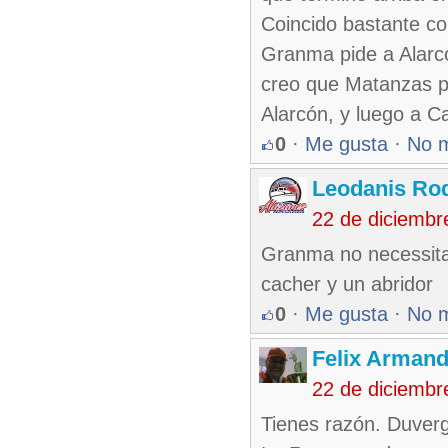
Coincido bastante co
Granma pide a Alarc
creo que Matanzas pe
Alarcón, y luego a Car
0
·
Me gusta
·
No 
Leodanis Rod
22 de diciembr
Granma no necessita f
cacher y un abridor
0
·
Me gusta
·
No 
Felix Armand
22 de diciembr
Tienes razón. Duver