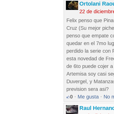
Ortolani Rao
22 de diciembr
Felix penso que Pin
Cruz (Su mejor piche
penso que empate c
quedar en el 7mo lu
perdido la serie con
esta novedad de Fre
de 6to puede cojer a
Artemisa soy casi se
Duvergel, y Matanzas
prevision sera asi?
0
·
Me gusta
·
No 
Raul Hernan