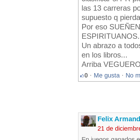
las 13 carreras p
supuesto q pierda
Por eso SUEÑEN
ESPIRITUANOS... 
Un abrazo a todo
en los libros...
Arriba VEGUER
0
·
Me gusta
·
No m
Felix Armand
21 de diciembr
En juegos ganados en