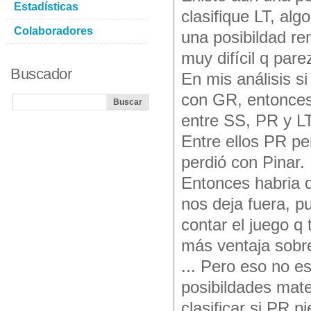
Estadísticas
clasifique LT, alg
Colaboradores
una posibildad re
muy difícil q pare
Buscador
En mis análisis si
con GR, entonces 
entre SS, PR y LT
Entre ellos PR pe
perdió con Pinar.
Entonces habria q 
nos deja fuera, p
contar el juego q
más ventaja sobre
... Pero eso no e
posibildades mate
clasificar si PR p