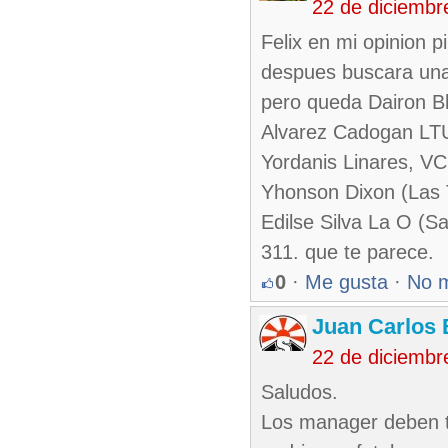
22 de diciembr
Felix en mi opinion p
despues buscara una 
pero queda Dairon B
Alvarez Cadogan LTU
Yordanis Linares, VC
Yhonson Dixon (Las T
Edilse Silva La O (S
311. que te parece.
0
·
Me gusta
·
No 
Juan Carlos 
22 de diciembr
Saludos.
Los manager deben te