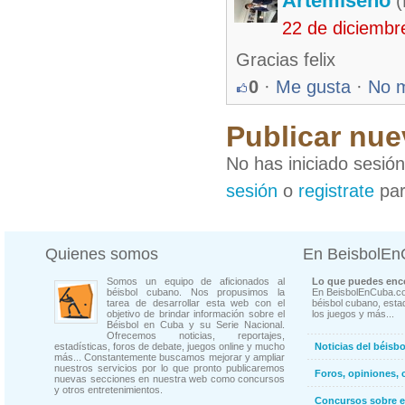
Artemiseño
(
22 de diciembr
Gracias felix
0
·
Me gusta
·
No 
Publicar nue
No has iniciado sesió
sesión
o
registrate
par
Quienes somos
En BeisbolE
Somos un equipo de aficionados al
Lo que puedes enco
béisbol cubano. Nos propusimos la
En BeisbolEnCuba.co
tarea de desarrollar esta web con el
béisbol cubano, estad
objetivo de brindar información sobre el
los juegos y más...
Béisbol en Cuba y su Serie Nacional.
Ofrecemos noticias, reportajes,
estadísticas, foros de debate, juegos online y mucho
Noticias del béisb
más... Constantemente buscamos mejorar y ampliar
nuestros servicios por lo que pronto publicaremos
Foros, opiniones, 
nuevas secciones en nuestra web como concursos
y otros entretenimientos.
Concursos sobre e