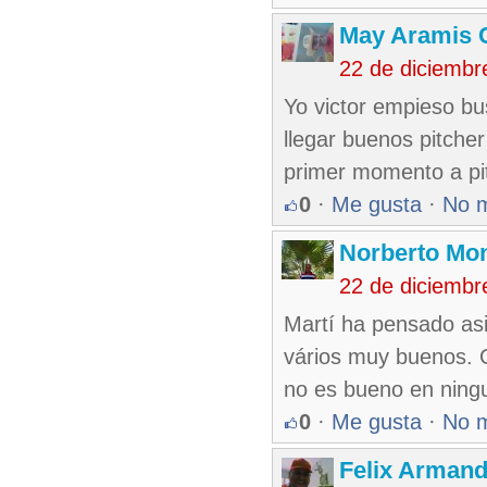
May Aramis 
22 de diciembr
Yo victor empieso bu
llegar buenos pitche
primer momento a pi
0
·
Me gusta
·
No 
Norberto Mo
22 de diciembr
Martí ha pensado asi
vários muy buenos. 
no es bueno en ning
0
·
Me gusta
·
No 
Felix Armand