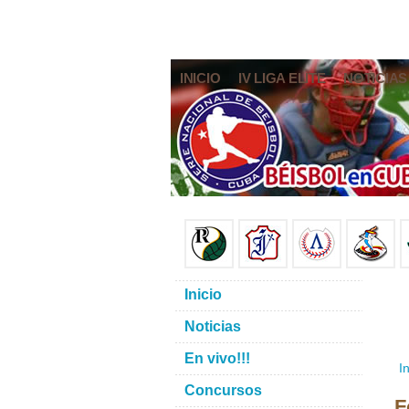
INICIO
IV LIGA ELITE
NOTICIAS
Inicio
Noticias
En vivo!!!
In
Concursos
F