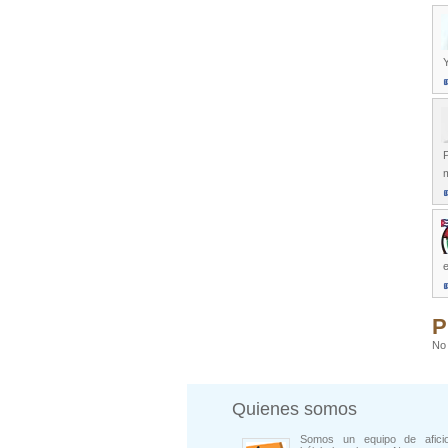
Y
P
P
No 
Quienes somos
Somos un equipo de afici