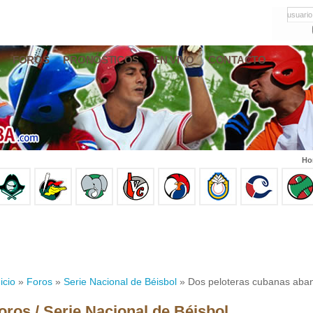
usuario
FOROS
PRONÓSTICOS
EN VIVO
CONTACTO
Ho
icio
»
Foros
»
Serie Nacional de Béisbol
» Dos peloteras cubanas aban
oros / Serie Nacional de Béisbol