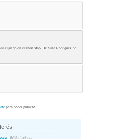
odo el juego en el short stop. De Nilsa Rodriguez no
rate
para poder publicar.
nterés
- Béisbol cubano
o.cu