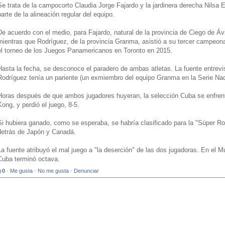
Se trata de la campocorto Claudia Jorge Fajardo y la jardinera derecha Nilsa
parte de la alineación regular del equipo.
De acuerdo con el medio, para Fajardo, natural de la provincia de Ciego de Á
mientras que Rodríguez, de la provincia Granma, asistió a su tercer campeon
el torneo de los Juegos Panamericanos en Toronto en 2015.
Hasta la fecha, se desconoce el paradero de ambas atletas. La fuente entrevi
Rodríguez tenía un pariente (un exmiembro del equipo Granma en la Serie Nac
Horas después de que ambos jugadores huyeran, la selección Cuba se enfrent
Kong, y perdió el juego, 8-5.
Si hubiera ganado, como se esperaba, se habría clasificado para la "Súper Ro
detrás de Japón y Canadá.
La fuente atribuyó el mal juego a "la deserción" de las dos jugadoras. En el M
Cuba terminó octava.
0
·
Me gusta
·
No me gusta
·
Denunciar