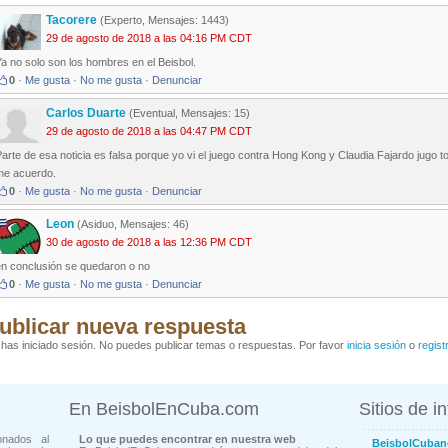
Tacorere
(Experto, Mensajes: 1443)
29 de agosto de 2018 a las 04:16 PM CDT
a no solo son los hombres en el Beisbol.
0
·
Me gusta
·
No me gusta
·
Denunciar
Carlos Duarte
(Eventual, Mensajes: 15)
29 de agosto de 2018 a las 04:47 PM CDT
arte de esa noticia es falsa porque yo vi el juego contra Hong Kong y Claudia Fajardo jugo t
me acuerdo.
0
·
Me gusta
·
No me gusta
·
Denunciar
Leon
(Asiduo, Mensajes: 46)
30 de agosto de 2018 a las 12:36 PM CDT
en conclusión se quedaron o no
0
·
Me gusta
·
No me gusta
·
Denunciar
ublicar nueva respuesta
has iniciado sesión. No puedes publicar temas o respuestas. Por favor
inicia sesión
o
regist
En BeisbolEnCuba.com
Sitios de i
onados al
Lo que puedes encontrar en nuestra web
BeisbolCuban