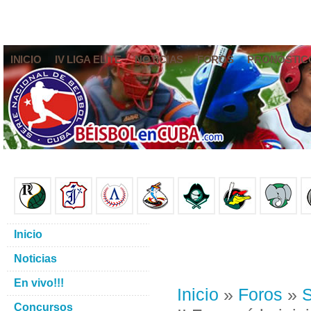
INICIO
IV LIGA ELITE
NOTICIAS
FOROS
PRONÓSTIC
Inicio
Noticias
En vivo!!!
Inicio
»
Foros
»
S
Concursos