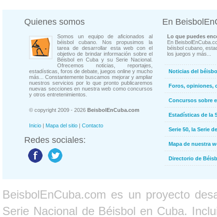
Quienes somos
En BeisbolE
Somos un equipo de aficionados al
Lo que puedes enco
béisbol cubano. Nos propusimos la
En BeisbolEnCuba.co
tarea de desarrollar esta web con el
béisbol cubano, estad
objetivo de brindar información sobre el
los juegos y más...
Béisbol en Cuba y su Serie Nacional.
Ofrecemos noticias, reportajes,
estadísticas, foros de debate, juegos online y mucho
Noticias del béisb
más... Constantemente buscamos mejorar y ampliar
nuestros servicios por lo que pronto publicaremos
Foros, opiniones, 
nuevas secciones en nuestra web como concursos
y otros entretenimientos.
Concursos sobre e
© copyright 2009 - 2026
BeisbolEnCuba.com
Estadísticas de la 
Inicio
|
Mapa del sitio
|
Contacto
Serie 50, la Serie d
Redes sociales:
Mapa de nuestra 
Directorio de Béi
BeisbolEnCuba.com es un proyecto desarr
Serie Nacional de Béisbol en Cuba. Inclui