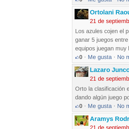
Ortolani Rao
21 de septiem
Los azules cojen el 
ganar 5 juegos entre 
equipos juegan muy 
0
·
Me gusta
·
No 
Lazaro Junc
21 de septiem
Orto la clasificació
dando algún juego po
0
·
Me gusta
·
No 
Aramys Rodr
21 de septiem