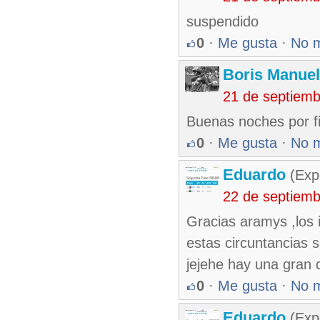
suspendido
0
·
Me gusta
·
No 
Boris Manue
21 de septiem
Buenas noches por f
0
·
Me gusta
·
No 
Eduardo
(Exp
22 de septiem
Gracias aramys ,los i
estas circuntancias s
jejehe hay una gran d
0
·
Me gusta
·
No 
Eduardo
(Exp