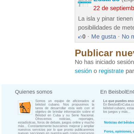
22 de septiem
La isla y pinar tien
posibilidades de met
0
·
Me gusta
·
No 
Publicar nue
No has iniciado sesió
sesión
o
registrate
par
Quienes somos
En BeisbolE
Somos un equipo de aficionados al
Lo que puedes enco
béisbol cubano. Nos propusimos la
En BeisbolEnCuba.co
tarea de desarrollar esta web con el
béisbol cubano, estad
objetivo de brindar información sobre el
los juegos y más...
Béisbol en Cuba y su Serie Nacional.
Ofrecemos noticias, reportajes,
estadísticas, foros de debate, juegos online y mucho
Noticias del béisb
más... Constantemente buscamos mejorar y ampliar
nuestros servicios por lo que pronto publicaremos
Foros, opiniones, 
nuevas secciones en nuestra web como concursos