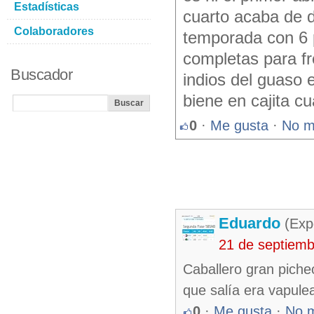
Estadísticas
cuarto acaba de d
Colaboradores
temporada con 6 p
completas para fr
Buscador
indios del guaso 
biene en cajita c
0
·
Me gusta
·
No m
Eduardo
(Exp
21 de septiem
Caballero gran piche
que salía era vapule
0
·
Me gusta
·
No 