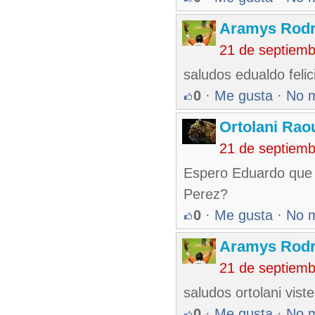
Aramys Rodr
21 de septiem
saludos edualdo felic
0
·
Me gusta
·
No 
Ortolani Rao
21 de septiem
Espero Eduardo que 
Perez?
0
·
Me gusta
·
No 
Aramys Rodr
21 de septiem
saludos ortolani vist
0
·
Me gusta
·
No 