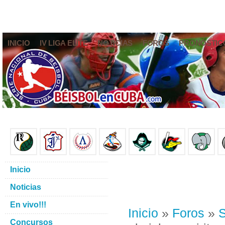
INICIO
IV LIGA ELITE
NOTICIAS
FOROS
PRONÓSTIC
Inicio
Noticias
En vivo!!!
Inicio
»
Foros
»
S
Concursos