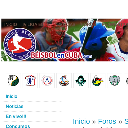
INICIO
IV LIGA ELITE
NOTICIAS
FOROS
PRONÓSTIC
Inicio
Noticias
En vivo!!!
Inicio
»
Foros
»
S
Concursos