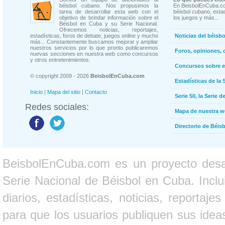
béisbol cubano. Nos propusimos la
En BeisbolEnCuba.co
tarea de desarrollar esta web con el
béisbol cubano, estad
objetivo de brindar información sobre el
los juegos y más...
Béisbol en Cuba y su Serie Nacional.
Ofrecemos noticias, reportajes,
estadísticas, foros de debate, juegos online y mucho
Noticias del béisb
más... Constantemente buscamos mejorar y ampliar
nuestros servicios por lo que pronto publicaremos
Foros, opiniones, 
nuevas secciones en nuestra web como concursos
y otros entretenimientos.
Concursos sobre e
© copyright 2009 - 2026
BeisbolEnCuba.com
Estadísticas de la 
Inicio
|
Mapa del sitio
|
Contacto
Serie 50, la Serie d
Redes sociales:
Mapa de nuestra 
Directorio de Béi
BeisbolEnCuba.com es un proyecto desarr
Serie Nacional de Béisbol en Cuba. Inclui
diarios, estadísticas, noticias, report
para que los usuarios publiquen sus ideas