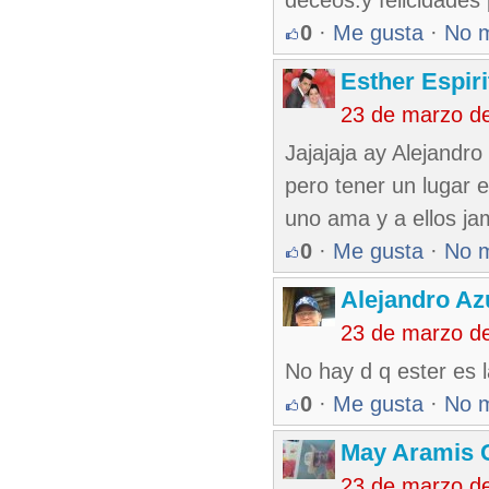
deceos.y felicidades 
0
·
Me gusta
·
No 
Esther Espir
23 de marzo d
Jajajaja ay Alejandro
pero tener un lugar e
uno ama y a ellos jam
0
·
Me gusta
·
No 
Alejandro Az
23 de marzo d
No hay d q ester es 
0
·
Me gusta
·
No 
May Aramis 
23 de marzo d