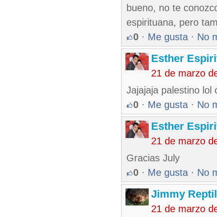
bueno, no te conozco,
espirituana, pero tam
0
·
Me gusta
·
No 
Esther Espir
21 de marzo d
Jajajaja palestino lo
0
·
Me gusta
·
No 
Esther Espir
21 de marzo d
Gracias July
0
·
Me gusta
·
No 
Jimmy Reptil
21 de marzo d