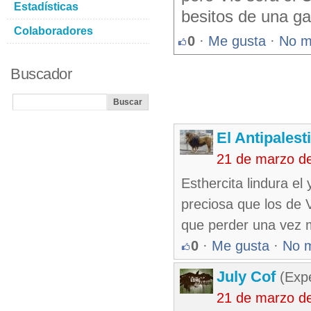
Estadísticas
besitos de una gal
Colaboradores
0
·
Me gusta
·
No m
Buscador
El Antipalest
21 de marzo d
Esthercita lindura el
preciosa que los de V
que perder una vez m
0
·
Me gusta
·
No 
July Cof
(Expe
21 de marzo d