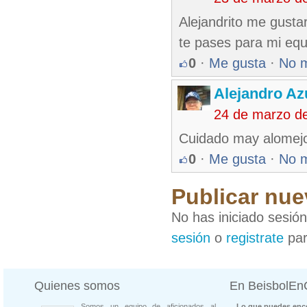
Alejandrito me gusta
te pases para mi equ
0
·
Me gusta
·
No 
Alejandro Az
24 de marzo d
Cuidado may alomejor
0
·
Me gusta
·
No 
Publicar nue
No has iniciado sesió
sesión
o
registrate
par
Quienes somos
En BeisbolE
Somos un equipo de aficionados al
Lo que puedes enco