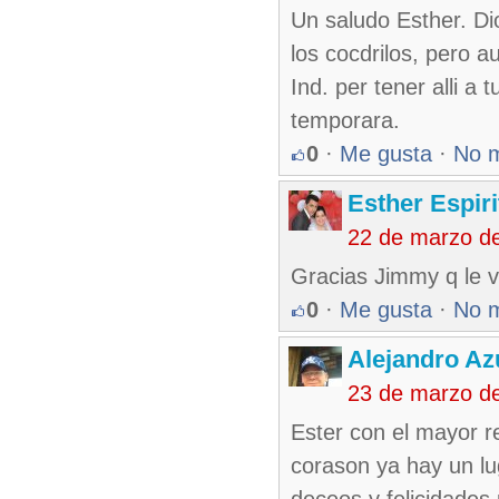
Un saludo Esther. Di
los cocdrilos, pero
Ind. per tener alli a 
temporara.
0
·
Me gusta
·
No 
Esther Espir
22 de marzo d
Gracias Jimmy q le v
0
·
Me gusta
·
No 
Alejandro Az
23 de marzo d
Ester con el mayor r
corason ya hay un lug