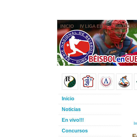
INICIO
IV LIGA ELITE
NOTICIAS
Inicio
Noticias
En vivo!!!
In
Concursos
F