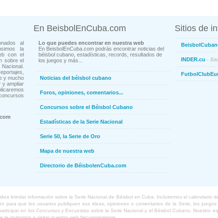
En BeisbolEnCuba.com
Sitios de i
onados al
Lo que puedes encontrar en nuestra web
BeisbolCuban
usimos la
En BeisbolEnCuba.com podrás encontrar noticias del
eb con el
béisbol cubano, estadísticas, records, resultados de
- Sit
INDER.cu
n sobre el
los juegos y más...
Nacional.
ortajes,
FutbolClubEu
ne y mucho
Noticias del béisbol cubano
 y ampliar
blicaremos
Foros, opiniones, comentarios...
concursos
Concursos sobre el Béisbol Cubano
.com
Estadísticas de la Serie Nacional
Serie 50, la Serie de Oro
Mapa de nuestra web
Directorio de BéisbolenCuba.com
a brindar información sobre la Serie Nacional de Béisbol en Cuba. Incluiremos el calendario de lo
 para que los usuarios publiquen sus ideas, opiniones o comentarios de la Serie, los juegos o
o participar en los Concursos y Encuestas sobre la Serie Nacional y el Béisbol Cubano. Nuestro 
ue te invitamos a visitar nuestra web frecuentemente.