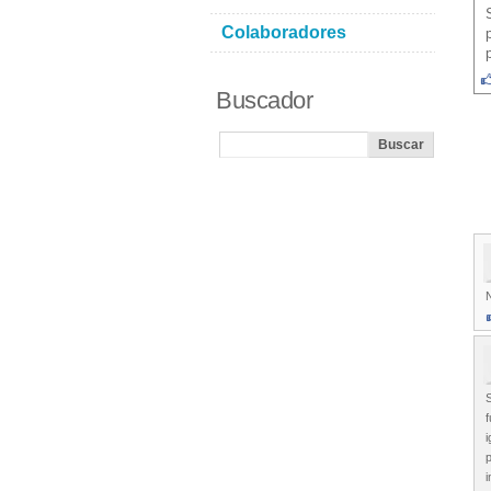
Colaboradores
Buscador
S
f
i
i