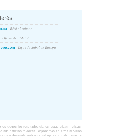
nterés
- Béisbol cubano
o.cu
io Oficial del INDER
- Ligas de futbol de Europa
ropa.com
s juegos, los resultados diarios, estadísticas, noticias,
 sus estrellas favoritas. Disponemos de otros servicios
equipo de desarrollo web está trabajando constantemente