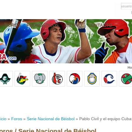
usuario
FOROS
PRONÓSTICOS
EN VIVO
CONTACTO
Ho
icio
»
Foros
»
Serie Nacional de Béisbol
» Pablo Civil y el equipo Cuba: 
oros / Serie Nacional de Béisbol