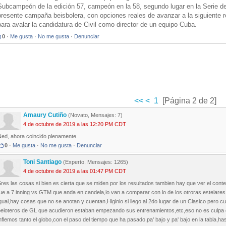
Subcampeón de la edición 57, campeón en la 58, segundo lugar en la Serie del
presente campaña beisbolera, con opciones reales de avanzar a la siguiente 
para avalar la candidatura de Civil como director de un equipo Cuba.
0
·
Me gusta
·
No me gusta
·
Denunciar
<<
<
1
[Página 2 de 2]
Amaury Cutiño
(Novato, Mensajes: 7)
4 de octubre de 2019 a las 12:20 PM CDT
Ned, ahora coincido plenamente.
0
·
Me gusta
·
No me gusta
·
Denunciar
Toni Santiago
(Experto, Mensajes: 1265)
4 de octubre de 2019 a las 01:47 PM CDT
res las cosas si bien es cierta que se miden por los resultados tambien hay que ver el cont
ue a 7 inning vs GTM que anda en candela,lo van a comparar con lo de los otroras estelare
gual,hay cosas que no se anotan y cuentan,Higinio si llego al 2do lugar de un Clasico pero cu
peloteros de GL que acudieron estaban empezando sus entrenamientos,etc,eso no es culpa d
nflemos tanto el globo,con el paso del tiempo que ha pasado,pa' bajo y pa' bajo en la tabla,