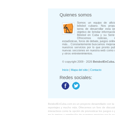
Quienes somos
Somos un equipo de afici
béisbol cubano. Nos prop
tarea de desarrollar esta w
objetivo de brindar informació
Béisbol en Cuba y su Serie 
Ofrecemos noticias, rep
estadísticas, foros de debate, juegos onli
más... Constantemente buscamos mejorar
nuestros servicios por lo que pronto pu
nuevas secciones en nuestra web como 
y otros entretenimientos.
© copyright 2009 - 2026
BeisbolEnCuba
Inicio
|
Mapa del sitio
|
Contacto
Redes sociales:
BeisbolEnCuba.com es un proyecto desarrollado con la ide
reportajes y mucho más. Ofrecemos un foro de discusión
interactivos como la opción de pronosticar los juegos 
en la mejora y ampliación de nuestros servicios por lo q