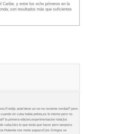
 Caribe, y entre los ocho primeros en la
ronda; son resultados más que suficientes
exto,Freddy asiel tiene un no-no reciente verdad? pero
s cuando en cuba habia pelota,es lo mismo pero no
al? la primera edicion,experimentacion total,los
e cuba,hizo lo que tenia que hacer pero tampoco
hasta Holanda nos metio papazo!!,los Gringos se