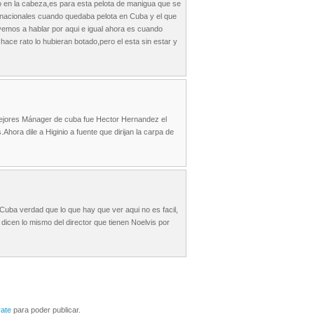
lo en la cabeza,es para esta pelota de manigua que se
nacionales cuando quedaba pelota en Cuba y el que
lvemos a hablar por aqui e igual ahora es cuando
 hace rato lo hubieran botado,pero el esta sin estar y
mejores Mánager de cuba fue Hector Hernandez el
hora dile a Higinio a fuente que dirijan la carpa de
ba verdad que lo que hay que ver aqui no es facil,
n dicen lo mismo del director que tienen Noelvis por
rate
para poder publicar.