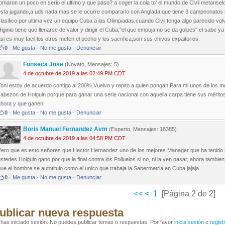
omaron un poco en serio el ultimo y que paso? a coger la cola to' el mundo,de Civil metanse
esta jugando,a uds nada mas se le ocurre compararlo con Anglada,que tiene 3 campeonatos 
lasifico por ultima vez un equipo Cuba a las Olimpiadas,cuando Civil tenga algo parecido vo
iginio tiene que llenarse de valor y dirigir el Cuba,"el que empuja no se da golpes" el sabe ya
si es muy facil,los otros meten el pecho y los sacrifica,son sus chivos expaitorios.
0
·
Me gusta
·
No me gusta
·
Denunciar
Fonseca Jose
(Novato, Mensajes: 5)
4 de octubre de 2019 a las 02:49 PM CDT
Toni estoy de acuerdo contigo al 200%.Vuelvo y repito a quien pongan.Para mi unos de los 
abezon de Holguin porque para ganar una serie nacional con aquella carpa tiene sus méritos.A
ahora y que ganen!
0
·
Me gusta
·
No me gusta
·
Denunciar
Boris Manuel Fernandez Avm
(Experto, Mensajes: 18385)
4 de octubre de 2019 a las 04:58 PM CDT
Pero que es esto señores que Hector Hernandez uno de los mejores Manager que ha tenido Cu
stedes Holguin gano por que la final contra los Polluelos si no, ni la ven pasar, ahora tambie
ue el hombre se autotitulo como el unico que trabaja la Sabermetria en Cuba jajaja.
0
·
Me gusta
·
No me gusta
·
Denunciar
<<
<
1
[Página 2 de 2]
ublicar nueva respuesta
has iniciado sesión. No puedes publicar temas o respuestas. Por favor
inicia sesión
o
regist