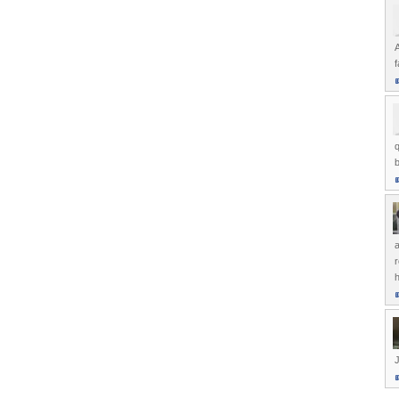
f
q
b
a
r
h
J