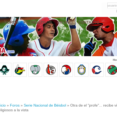
usuario
FOROS
PRONÓSTICOS
EN VIVO
CONTACTO
Ho
icio
»
Foros
»
Serie Nacional de Béisbol
» Otra de el "profe"... recibe v
eligiosos a la vista