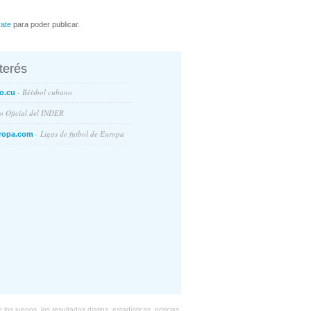
rate
para poder publicar.
nterés
- Béisbol cubano
o.cu
io Oficial del INDER
- Ligas de futbol de Europa
ropa.com
s juegos, los resultados diarios, estadísticas, noticias,