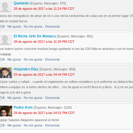
Quebedo
(Experto, Mensajes: 370)
28 de agosto de 2017 a las 11:24 PM CDT
Ahora los mongolicos de pinar de rio o sez del la seniciemta de cuba son en el primer
alta la ciudad herue
0
·
Me gusta
·
No me gusta
·
Denunciar
El Niche Jefe De Monaco
(Experto, Mensajes: 681)
28 de agosto de 2017 a las 11:29 PM CDT
ue bolero asere consorte monina bongo quebedo si me da 100 fulita te atravieso con el num
uajajaja
0
·
Me gusta
·
No me gusta
·
Denunciar
Alejandro Díaz
(Experto, Mensajes: 958)
29 de agosto de 2017 a las 04:44 PM CDT
l jose carlos y rafael... cuando el reglamento se refiere establece q el uniforme se deberá l
efiere a equipo es a todos dentro de ellos... me da igual si vm32 lleva lo q lleve.. lo q no es 
aga lo q le del a gana
0
·
Me gusta
·
No me gusta
·
Denunciar
Pedro Avm
(Experto, Mensajes: 1224)
29 de agosto de 2017 a las 04:51 PM CDT
jejeje Saludos Alejandro apareció el niche
0
·
Me gusta
·
No me gusta
·
Denunciar