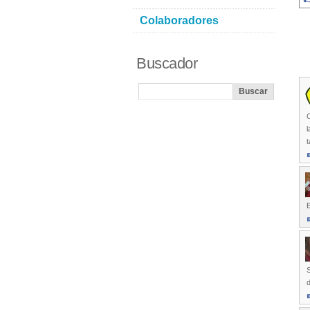
Colaboradores
Buscador
C
l
E
S