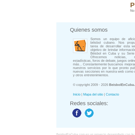
P
No 
Quienes somos
Somos un equipo de afici
béisbol cubano. Nos prop
tarea de desarrollar esta w
objetivo de brindar informació
Béisbol en Cuba y su Serie 
Ofrecemos noticias, rep
estadísticas, foros de debate, juegos onli
más... Constantemente buscamos mejorar
nuestros servicios por lo que pronto pu
nuevas secciones en nuestra web como 
y otros entretenimientos.
© copyright 2009 - 2026
BeisbolEnCuba
Inicio
|
Mapa del sitio
|
Contacto
Redes sociales:
BeisbolEnCuba.com es un proyecto desarrollado con la ide