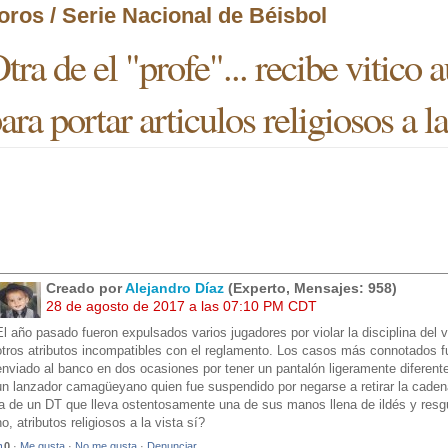
oros / Serie Nacional de Béisbol
tra de el "profe"... recibe vitico 
ara portar articulos religiosos a la
Creado por
Alejandro Díaz
(Experto, Mensajes: 958)
28 de agosto de 2017 a las 07:10 PM CDT
El año pasado fueron expulsados varios jugadores por violar la disciplina del 
otros atributos incompatibles con el reglamento. Los casos más connotados f
enviado al banco en dos ocasiones por tener un pantalón ligeramente diferente 
un lanzador camagüeyano quien fue suspendido por negarse a retirar la cade
la de un DT que lleva ostentosamente una de sus manos llena de ildés y res
no, atributos religiosos a la vista sí?
0
·
Me gusta
·
No me gusta
·
Denunciar