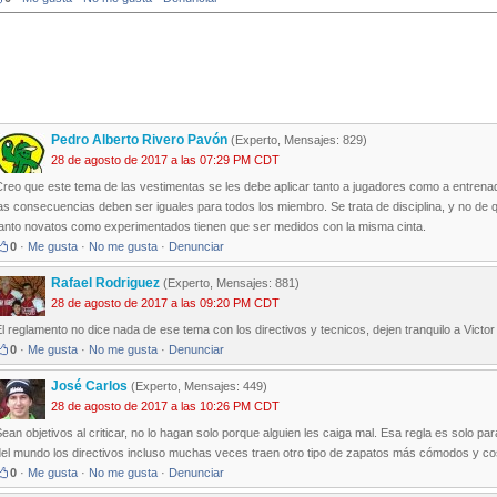
Pedro Alberto Rivero Pavón
(Experto, Mensajes: 829)
28 de agosto de 2017 a las 07:29 PM CDT
reo que este tema de las vestimentas se les debe aplicar tanto a jugadores como a entrenad
as consecuencias deben ser iguales para todos los miembro. Se trata de disciplina, y no de 
tanto novatos como experimentados tienen que ser medidos con la misma cinta.
0
·
Me gusta
·
No me gusta
·
Denunciar
Rafael Rodriguez
(Experto, Mensajes: 881)
28 de agosto de 2017 a las 09:20 PM CDT
l reglamento no dice nada de ese tema con los directivos y tecnicos, dejen tranquilo a Victo
0
·
Me gusta
·
No me gusta
·
Denunciar
José Carlos
(Experto, Mensajes: 449)
28 de agosto de 2017 a las 10:26 PM CDT
ean objetivos al criticar, no lo hagan solo porque alguien les caiga mal. Esa regla es solo pa
del mundo los directivos incluso muchas veces traen otro tipo de zapatos más cómodos y co
0
·
Me gusta
·
No me gusta
·
Denunciar