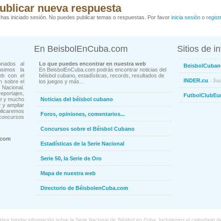
ublicar nueva respuesta
has iniciado sesión. No puedes publicar temas o respuestas. Por favor
inicia sesión
o
regist
En BeisbolEnCuba.com
Sitios de i
onados al
Lo que puedes encontrar en nuestra web
BeisbolCuban
usimos la
En BeisbolEnCuba.com podrás encontrar noticias del
eb con el
béisbol cubano, estadísticas, records, resultados de
- Sit
INDER.cu
n sobre el
los juegos y más...
Nacional.
ortajes,
FutbolClubEu
ne y mucho
Noticias del béisbol cubano
 y ampliar
blicaremos
Foros, opiniones, comentarios...
concursos
Concursos sobre el Béisbol Cubano
.com
Estadísticas de la Serie Nacional
Serie 50, la Serie de Oro
Mapa de nuestra web
Directorio de BéisbolenCuba.com
a brindar información sobre la Serie Nacional de Béisbol en Cuba. Incluiremos el calendario de lo