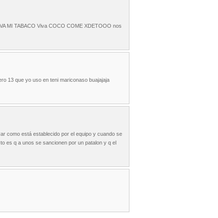
 lugar VIVA MI TABACO Viva COCO COME XDETOOO nos
ero 13 que yo uso en teni mariconaso buajajaja
levar como está establecido por el equipo y cuando se
justo es q a unos se sancionen por un patalon y q el